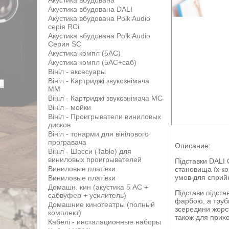
Акустика вбудована
Акустика вбудована DALI
Акустика вбудована Polk Audio
серія RCi
Акустика вбудована Polk Audio
Серия SC
Акустика компл (5АС)
Акустика компл (5АС+саб)
Вініл - аксесуары
Вініл - Картриджі звукознімача
MM
Вініл - Картриджі звукознімача MС
Вініл - мойки
Вініл - Проигрыватели виниловых
дисков
Вініл - тонарми для вінілового
програвача
Описание:
Вініл - Шасси (Table) для
виниловых проигрывателей
Підставки DALI
Виниловые платівки
становища їх ко
умов для сприй
Виниловые платівки
Домашн. кин (акустика 5 АС +
Підстави підста
сабвуфер + усилитель)
фарбою, а труби
Домашние кинотеатры (полный
зсередини жорс
комплект)
також для прихо
Кабелі - инсталяционные наборы