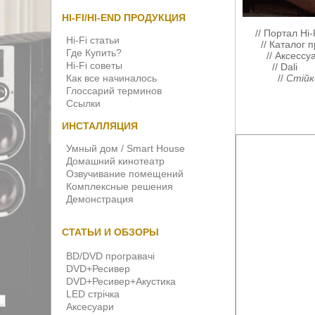
HI-FI/HI-END ПРОДУКЦИЯ
//
Портал Hi-
Hi-Fi статьи
//
Каталог п
Где Купить?
//
Аксессуа
Hi-Fi советы
//
Dali
Как все начиналось
//
Стійк
Глоссарий терминов
Ссылки
ИНСТАЛЛЯЦИЯ
Умный дом / Smart House
Домашний кинотеатр
Озвучивание помещений
Комплексные решения
Демонстрация
СТАТЬИ И ОБЗОРЫ
BD/DVD програвачі
DVD+Ресивер
DVD+Ресивер+Акустика
LED стрічка
Аксесуари