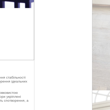
ня стабільності
ворення ідеальних
шовковистою
ори укріплені
ть спотворення, а