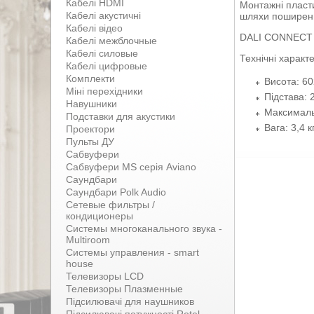
Кабелі HDMI
Монтажні пласт
Кабелі акустичні
шляхи поширення
Кабелі відео
DALI CONNECT St
Кабелі межблочные
Кабелі силовые
Технічні характ
Кабелі цифровые
Комплекти
Висота: 6
Міні перехідники
Підстава: 
Навушники
Максималь
Подставки для акустики
Вага: 3,4 кг
Проектори
Пульты ДУ
Сабвуфери
Сабвуфери MS серія Aviano
Саундбари
Саундбари Polk Audio
Сетевые фильтры /
кондиционеры
Системы многоканального звука -
Multiroom
Системы управления - smart
house
Телевизоры LCD
Телевизоры Плазменные
Підсилювачі для наушников