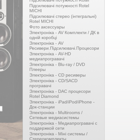
Підсилювачі потужності Rotel
Підсилювачі потужності Rotel
MICHI
Підсилювачі стерео (інтегральні)
Rotel MICHI
Фото аксессуары
Электроніка - AV Комплекти / ДК в
одній коробці
Электроніка - AV
Ресивери.Підсилювачі.Процесори
Электроніка - AV-HD
медиапрогравачі
Электроніка - Blu-ray / DVD
Плееры
Электроніка - CD ресиверы
Электроніка - CD/SACD
програвачі
Электроніка - DAC процесори
Rotel Diamond
Электроніка - iPad/iPod/iPhone -
Док-станции
Электроніка - Multirooms /
Сетевые медиасистемы
Электроніка - Медиапрогравачі с
поддержкой сети
Электроніка - Міні системы /
Стереокомплекты