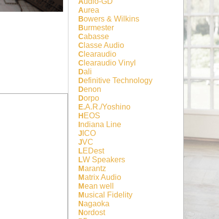
Audio-GD
Aurea
Bowers & Wilkins
Burmester
Cabasse
Classe Audio
Clearaudio
Clearaudio Vinyl
Dali
Definitive Technology
Denon
Dorpo
E.A.R./Yoshino
HEOS
Indiana Line
JICO
JVC
LEDest
LW Speakers
Marantz
Matrix Audio
Mean well
Musical Fidelity
Nagaoka
Nordost