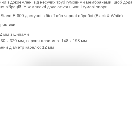
ини відокремлені від несучих труб гумовими мембранами, щоб дода
 вібрацій. У комплекті додаються шипи і гумові опори.
and E-600 доступні в білої або чорної обробці (Black & White).
еристики:
02 мм з шипами
260 x 320 мм, верхня пластина: 148 x 198 мм
ний діаметр кабелю: 12 мм
.