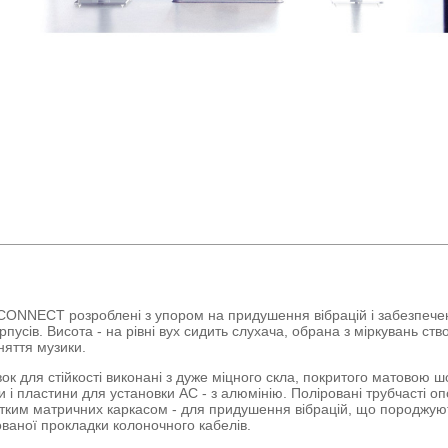
 CONNECT розроблені з упором на придушення вібрацій і забезпечен
рпусів. Висота - на рівні вух сидить слухача, обрана з міркувань ст
няття музики.
вок для стійкості виконані з дуже міцного скла, покритого матовою 
 і пластини для установки АС - з алюмінію. Поліровані трубчасті оп
тким матричних каркасом - для придушення вібрацій, що породжую
ваної прокладки колоночного кабелів.