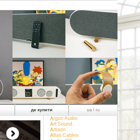
де купити
ua
ru
/
Argon Audio
Art Sound
Artison
Atlas Cables