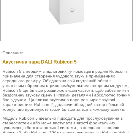
Описание:
Акустична пара DALI Rubicon 5
Rubicon 5 є першим з підлогових гучномовців в родині Rubicon і
призначена для створення чудового звуку в приміщеннях
середнього розміру. Об'єднавши свій внутрішній обсяг з
унікальним гібридним стрічковим/купольним твітерним модулем,
Rubicon 5 ще більше розширює високі частоти, щоб забезпечити
бездоганну звукову сцену з чіткими деталями і абсолютно точним
бас відгуком. Ця плитка акустична пара розширює звукові
характеристики Rubicon 2, додаючи гібридний твітер і більший
корпус, що пропонують трохи більше за все в кожному аспекті.
Модель Rubicon 5 ідеально підходить для прослуховування в
стереосистеми або може виступати в якості фронтальних
гучномовців багатоканальної системи , в поєднанні з парою
Rubicon 2 або Rubicon LCR як задніх гучномовців і Rubicon Vokal