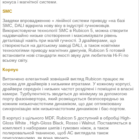
конуса і магнітної системи.
SMC
Завдяки впровадженню « лінійної системи приводу »на базі
SMC, DALI відкрила нову віху в індустрії гучномовців.
Використовуючи технології SMC в Rubicon 5, можна створити
надзвичайно низьке спотворення і максимізувати рівень
деталізації навіть при малій гучності. З драйверами, що
створюються на датському заводі DALI, а також новітніми
технологіями приводу магнітних двигунів, Rubicon 5 готовий
встановити нові стандарти якості звуку для любителів Hi-Fi по
всьому світу.
Корпус
Витончено елегантний зовнішній вигляд Rubicon працює як
основа для драйверів з низькими втратами. У кожному корпусі,
драйвери середніх і низьких частот розділені і поміщені в власні
камери. Турбулентність зводиться до мінімуму за допомогою
порту фазоінвертора, який розміщується безпосередньо за
кожним низькочастотним динаміком, що дає оптимізовану
синхронізацію між низькочастотним динаміком і бас-портом.
В корпусі з щільного MDF, Rubicon 5 доступний в обробці High-
Gloss White , High-Gloss Black, Rosso і Walnut. Поставляється в
комплекті з наборами шипів і гумових ніжок, а також
полировальной тканиною, щоб АС виглядала також
приголомшливо, як вона звучить.