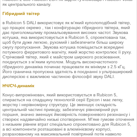
як центрального каналу.
Гібридний твітер
в Rubicon 5 DALI використовує як м'який куполоподібний твітер,
що працює окремо , так і конфігурацію гібридного твітера, який
дає приголомшливу промальовування високих частот. Звукова
котушка, яка використовується в Rubicon 5, спроектована так,
щоб бути дуже легкою, рухомий і забезпечити більш широку
смугу пропускання. Звукова котушка поміщається всередині
потужного ферритового магніту, який жорстко контролює її руху.
Стрічковий твітер, який є майстром широкого розсіювання,
поєднується з м'яким куполом. Модуль високочастотного
гібридного динаміка починає працювати як мінімум з 2.5 кГц.
Його гранична пропускна здатність в поєднанні з ультраширокий
дисперсією є важливою частиною філософії звуку DALI.
НЧ/СЧ-динамік
Конус-випромінювач, який використовується в Rubicon 5,
спирається на спадщину технологій серії Epicon і має легку,
жорстку і нерівномірну структуру. Це зменшує складність
центральній частині приводу, забезпечує рівномірний рух
поршня, значно зменшує ймовірність поверхневого резонансу і
створює надзвичайно низькі спотворення. М'яке гумове оточення
з низьким рівнем втрат спеціально спроектовано для Rubicon 5,
а всі компоненти розташовані в алюмінієвому корпусі,
розрахованому на максимальний повітряний потік навколо