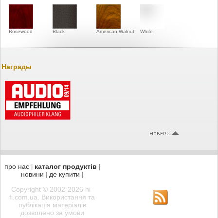
Rosewood
Black
American Walnut
White
Награды
про нас
каталог продуктів
|
|
новини
де купити
|
|
Copyright © 2002-2026 hi-
fi.com.ua. Використання та
публікація матеріалів
дозволено за умови