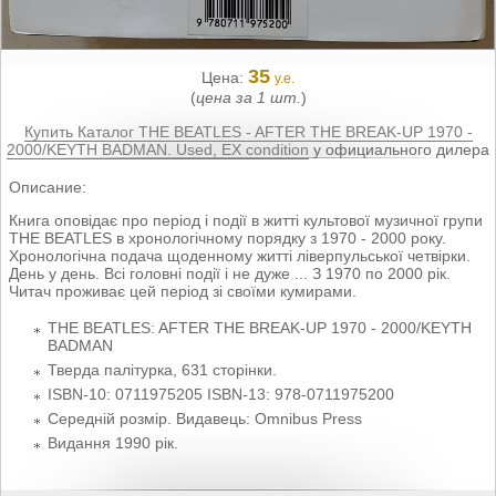
35
Цена:
у.е.
(
цена за 1 шт.
)
Купить Каталог THE BEATLES - AFTER THE BREAK-UP 1970 -
2000/KEYTH BADMAN. Used, EX condition
у официального дилера
Описание:
Книга оповідає про період і події в житті культової музичної групи
THE BEATLES в хронологічному порядку з 1970 - 2000 року.
Хронологічна подача щоденному житті ліверпульської четвірки.
День у день. Всі головні події і не дуже ... З 1970 по 2000 рік.
Читач проживає цей період зі своїми кумирами.
THE BEATLES: AFTER THE BREAK-UP 1970 - 2000/KEYTH
BADMAN
Тверда палітурка, 631 сторінки.
ISBN-10: 0711975205 ISBN-13: 978-0711975200
Середній розмір. Видавець: Omnibus Press
Видання 1990 рік.