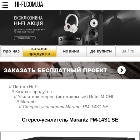
HI-FI.COM.UA
каталог
про нас
новини
де купити
ua
ru
/
продуктів
//
Портал Hi-Fi
//
Каталог продуктів
//
Усилители стерео (интегральные) Rotel MICHI
//
Marantz
//
Стерео-усилитель Marantz PM-14S1 SE
Стерео-усилитель Marantz PM-14S1 SE