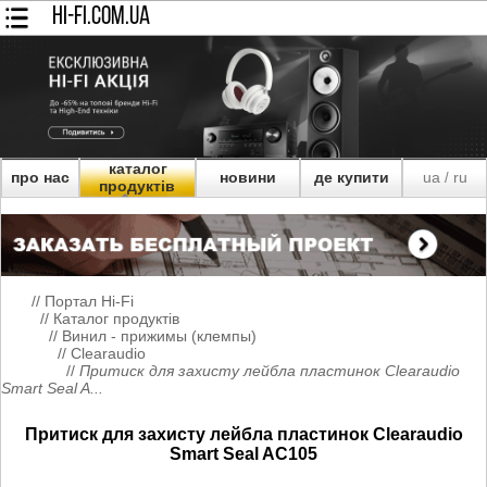
HI-FI.COM.UA
каталог
про нас
новини
де купити
ua
ru
/
продуктів
//
Портал Hi-Fi
//
Каталог продуктів
//
Винил - прижимы (клемпы)
//
Clearaudio
//
Притиск для захисту лейбла пластинок Clearaudio
Smart Seal A...
Притиск для захисту лейбла пластинок Clearaudio
Smart Seal AC105