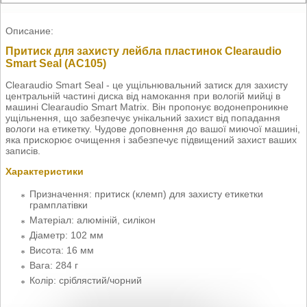
Описание:
Притиск для захисту лейбла пластинок Clearaudio
Smart Seal (AC105)
Clearaudio Smart Seal - це ущільнювальний затиск для захисту
центральній частині диска від намокання при вологій мийці в
машині Clearaudio Smart Matrix. Він пропонує водонепроникне
ущільнення, що забезпечує унікальний захист від попадання
вологи на етикетку. Чудове доповнення до вашої миючої машині,
яка прискорює очищення і забезпечує підвищений захист ваших
записів.
Характеристики
Призначення: притиск (клемп) для захисту етикетки
грамплатівки
Матеріал: алюміній, силікон
Діаметр: 102 мм
Висота: 16 мм
Вага: 284 г
Колір: сріблястий/чорний