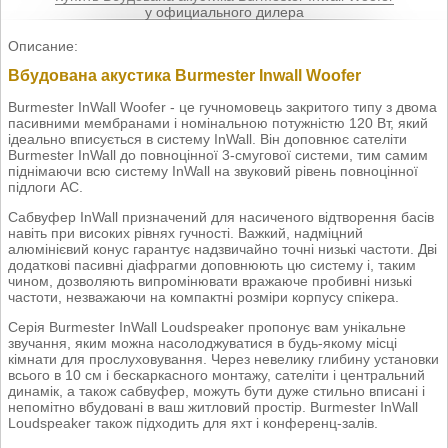
у официального дилера
Описание:
Вбудована акустика Burmester Inwall Woofer
Burmester InWall Woofer - це гучномовець закритого типу з двома
пасивними мембранами і номінальною потужністю 120 Вт, який
ідеально вписується в систему InWall. Він доповнює сателіти
Burmester InWall до повноцінної 3-смугової системи, тим самим
піднімаючи всю систему InWall на звуковий рівень повноцінної
підлоги АС.
Сабвуфер InWall призначений для насиченого відтворення басів
навіть при високих рівнях гучності. Важкий, надміцний
алюмінієвий конус гарантує надзвичайно точні низькі частоти. Дві
додаткові пасивні діафрагми доповнюють цю систему і, таким
чином, дозволяють випромінювати вражаюче пробивні низькі
частоти, незважаючи на компактні розміри корпусу спікера.
Серія Burmester InWall Loudspeaker пропонує вам унікальне
звучання, яким можна насолоджуватися в будь-якому місці
кімнати для прослуховування. Через невелику глибину установки
всього в 10 см і бескаркасного монтажу, сателіти і центральний
динамік, а також сабвуфер, можуть бути дуже стильно вписані і
непомітно вбудовані в ваш житловий простір. Burmester InWall
Loudspeaker також підходить для яхт і конференц-залів.