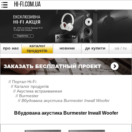
HI-FI.COM.UA
каталог
про нас
новини
де купити
ua
ru
/
продуктів
//
Портал Hi-Fi
//
Каталог продуктів
//
Акустика встраиваемая
//
Burmester
//
Вбудована акустика Burmester Inwall Woofer
Вбудована акустика Burmester Inwall Woofer