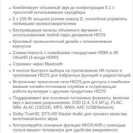
Комбинирует объемный звук до конфигурации 5.1 с
простотой использования саундбара
5 x 100 Вт мощное усилие класса D, способное управлять
любимыми громкоговорителями
Беспроводные каналы объемного звучания с
использованием любой пары динамиков HEOS
Красивый промышленный дизайн с алюминиевым
корпусом
Совместимость с новейшими стандартами HDMI и 4K
UltraHD (4 входа HDMI)
Стриминг через Bluetooth
6 кнопок быстрого выбора на прилагаемом ИК-пульте и
приложение HEOS для избранных функций и радиостанций
Встроенная технология сети HEOS для доступа к наиболее
важным онлайн-потоковым службам и потрясающая
работа мультирум с другими продуктами HEOS
Поддерживает все основные потоковые форматы, включая
звук с высоким разрешением: DSD (2.4, 5.6 МГц), FLAC,
WAV, ALAC (192/24), MP3, WMA, AAC (USB/Network)
Dolby TrueHD, DTS-HD Master Audio для лучшего качества
многоканального звука
Контролируйте основные функции HEOS AVR с помощью
пульта вашего телевизора для удобства ежедневного