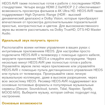
HEOS AVR также полностью готов к работе с последними HDMI-
стандартами. Четыре входа HDMI 2.0a/HDCP 2.2 обеспечивают
возможность просмотра фильмов в 4K Ultra HD. HEOS AVR также
поддерживает High Dynamic Range (HDR - высокий
динамический диапазон) и Dolby Vision, которые преобразуют
впечатления от просмотра дополнительными поразительной
яркостью, контрастностью и цветом. Для высококачественного
звука вы можете рассчитывать на Dolby TrueHD, DTS-HD Master
Audio.
Идеальный звук получить просто
Располагайте всеми нитями управления в ваших руках с
интуитивным приложением HEOS. Для настройки просто
подключите HEOS AVR к телевизору с помощью одного кабеля,
загрузите приложение HEOS и следуйте инструкциям. Через
несколько минут HEOS AVR уже полностью готов к работе.
Управляйте звуком легко через приложение или управляйте
HEOS AVR с помощью пульта дистанционного управления HEOS
или пульта от телевизора. Проигрывайте свою личную
музыкальную коллекцию, даже в высоком разрешении, через
всю экосистему HEOS. Ресивер HEOS AVR поддерживает все
основные потоковые форматы и популярные музыкальные
сервисы (Deezer, Soundcloud, tunein, Tidal, Napster, Spotify,
MOOD:MIX). Выберите музыку, которая сейчас подходит под
настроение.
Основные возможности