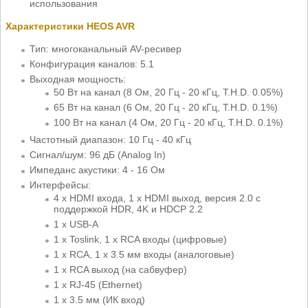
использования
Характеристики HEOS AVR
Тип: многоканальный AV-ресивер
Конфигурация каналов: 5.1
Выходная мощность:
50 Вт на канал (8 Ом, 20 Гц - 20 кГц, T.H.D. 0.05%)
65 Вт на канал (6 Ом, 20 Гц - 20 кГц, T.H.D. 0.1%)
100 Вт на канал (4 Ом, 20 Гц - 20 кГц, T.H.D. 0.1%)
Частотный диапазон: 10 Гц - 40 кГц
Сигнал/шум: 96 дБ (Analog In)
Импеданс акустики: 4 - 16 Ом
Интерфейсы:
4 х HDMI входа, 1 х HDMI выход, версия 2.0 с
поддержкой HDR, 4K и HDCP 2.2
1 х USB-A
1 х Toslink, 1 x RCA входы (цифровые)
1 x RCA, 1 x 3.5 мм входы (аналоговые)
1 x RCA выход (на сабвуфер)
1 х RJ-45 (Ethernet)
1 х 3.5 мм (ИК вход)