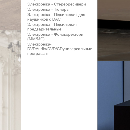
Электроніка - Стереоресивери
Электроніка - Тюнеры
Электроніка - Підсилювачі для
наушников с DAC
Электроніка - Підсилювачі
предварительные
Электроніка - Фонокоректори
(MM/MC)
Электроніка-
DVDAudio/DVD/CDуниверсальные
програвачі