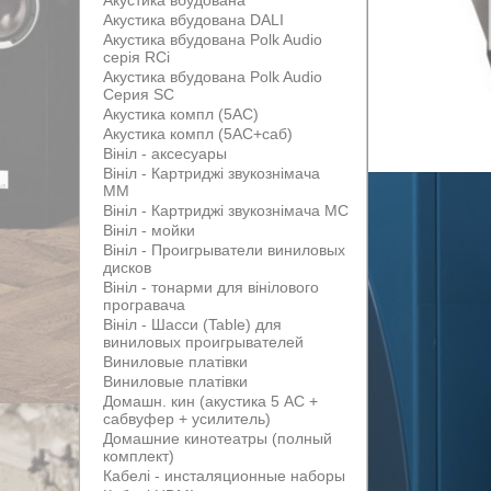
Акустика вбудована
Акустика вбудована DALI
Акустика вбудована Polk Audio
серія RCi
Акустика вбудована Polk Audio
Серия SC
Акустика компл (5АС)
Акустика компл (5АС+саб)
Вініл - аксесуары
Вініл - Картриджі звукознімача
MM
Вініл - Картриджі звукознімача MС
Вініл - мойки
Вініл - Проигрыватели виниловых
дисков
Вініл - тонарми для вінілового
програвача
Вініл - Шасси (Table) для
виниловых проигрывателей
Виниловые платівки
Виниловые платівки
Домашн. кин (акустика 5 АС +
сабвуфер + усилитель)
Домашние кинотеатры (полный
комплект)
Кабелі - инсталяционные наборы