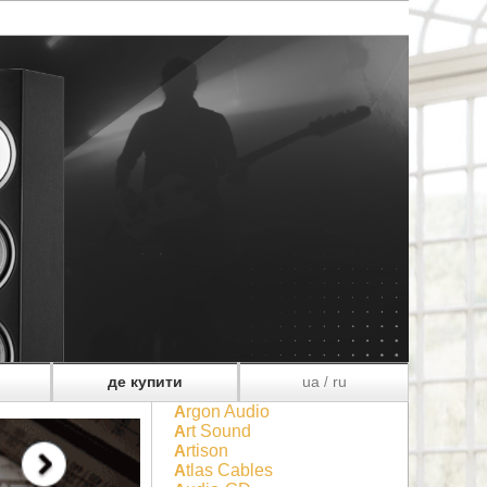
де купити
ua
ru
/
Argon Audio
Art Sound
Artison
Atlas Cables