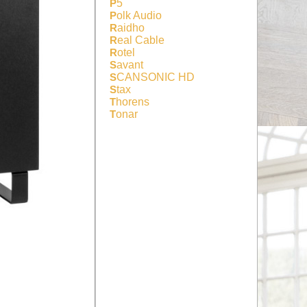
P5
Polk Audio
Raidho
Real Cable
Rotel
Savant
SCANSONIC HD
Stax
Thorens
Tonar