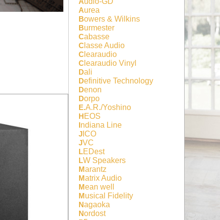
Audio-GD
Aurea
Bowers & Wilkins
Burmester
Cabasse
Classe Audio
Clearaudio
Clearaudio Vinyl
Dali
Definitive Technology
Denon
Dorpo
E.A.R./Yoshino
HEOS
Indiana Line
JICO
JVC
LEDest
LW Speakers
Marantz
Matrix Audio
Mean well
Musical Fidelity
Nagaoka
Nordost