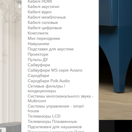
Кабелі HDMI
Кабелі акустичні
Кабелі відео
Кабелі межблочные
Кабелі силовые
Кабелі цифровые
Комплекти
Міні перехідники
Навушники
Подставки для акустики
Проектори
Пульты ДУ
Сабвуфери
Сабвуфери MS серія Aviano
Саундбари
Саундбари Polk Audio
Сетевые фильтры /
кондиционеры
Системы многоканального звука -
Multiroom
Системы управления - smart
house
Телевизоры LCD
Телевизоры Плазменные
Підсилювачі для наушников