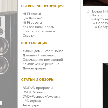
HI-FI/HI-END ПРОДУКЦИЯ
//
Портал Hi-
Hi-Fi статьи
//
Каталог п
Где Купить?
//
Акустик
Hi-Fi советы
//
Cabass
Как все начиналось
//
Сабву
Глоссарий терминов
Ссылки
ИНСТАЛЛЯЦИЯ
Умный дом / Smart House
Домашний кинотеатр
Озвучивание помещений
Комплексные решения
Демонстрация
СТАТЬИ И ОБЗОРЫ
BD/DVD програвачі
DVD+Ресивер
DVD+Ресивер+Акустика
LED стрічка
Аксесуари