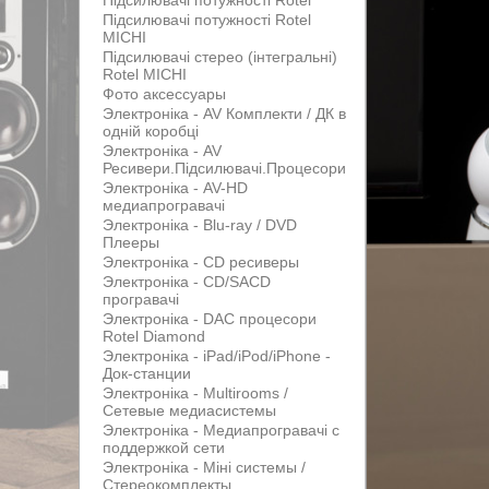
Підсилювачі потужності Rotel
Підсилювачі потужності Rotel
MICHI
Підсилювачі стерео (інтегральні)
Rotel MICHI
Фото аксессуары
Электроніка - AV Комплекти / ДК в
одній коробці
Электроніка - AV
Ресивери.Підсилювачі.Процесори
Электроніка - AV-HD
медиапрогравачі
Электроніка - Blu-ray / DVD
Плееры
Электроніка - CD ресиверы
Электроніка - CD/SACD
програвачі
Электроніка - DAC процесори
Rotel Diamond
Электроніка - iPad/iPod/iPhone -
Док-станции
Электроніка - Multirooms /
Сетевые медиасистемы
Электроніка - Медиапрогравачі с
поддержкой сети
Электроніка - Міні системы /
Стереокомплекты