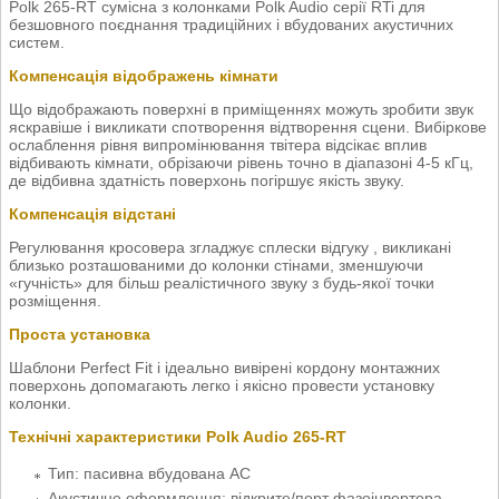
Polk 265-RT сумісна з колонками Polk Audio серії RTi для
безшовного поєднання традиційних і вбудованих акустичних
систем.
Компенсація відображень кімнати
Що відображають поверхні в приміщеннях можуть зробити звук
яскравіше і викликати спотворення відтворення сцени. Вибіркове
ослаблення рівня випромінювання твітера відсікає вплив
відбивають кімнати, обрізаючи рівень точно в діапазоні 4-5 кГц,
де відбивна здатність поверхонь погіршує якість звуку.
Компенсація відстані
Регулювання кросовера згладжує сплески відгуку , викликані
близько розташованими до колонки стінами, зменшуючи
«гучність» для більш реалістичного звуку з будь-якої точки
розміщення.
Проста установка
Шаблони Perfect Fit і ідеально вивірені кордону монтажних
поверхонь допомагають легко і якісно провести установку
колонки.
Технічні характеристики Polk Audio 265-RT
Тип: пасивна вбудована АС
Акустичне оформлення: відкрите/порт фазоінвертора