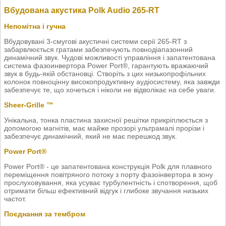
Вбудована акустика Polk Audio 265-RT
Непомітна і гучна
Вбудовувані 3-смугові акустичні системи серії 265-RT з
забарвлюється гратами забезпечують повнодіапазонний
динамічний звук. Чудові можливості управління і запатентована
система фазоинвертора Power Port®, гарантують вражаючий
звук в будь-якій обстановці. Створіть з цих низькопрофільних
колонок повноцінну високопродуктивну аудіосистему, яка завжди
забезпечує те, що хочеться і ніколи не відволікає на себе уваги.
Sheer-Grille ™
Унікальна, тонка пластина захисної решітки прикріплюється з
допомогою магнітів, має майже прозорі ультрамалі прорізи і
забезпечує динамічний, який не має перешкод звук.
Power Port®
Power Port® - це запатентована конструкція Polk для плавного
переміщення повітряного потоку з порту фазоінвертора в зону
прослуховування, яка усуває турбулентність і спотворення, щоб
отримати більш ефективний відгук і глибоке звучання низьких
частот.
Поєднання за тембром