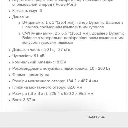
спрямований вперед ( PowerPort)
Кількість смуг: 3
Динаміки:
ВЧ-динамік: 1 х 1 "(25.4 мм), твітер Dynamic Balance з
шовково-полімерним композитним куполом
СЧ/НЧ-динаміки: 2 x 6.5 "(165.1 мм), драйвер Dynamic
Balance з мінерально-поліпропіленовим композитним
конусом і гумовим підвісом
Діапазон частот: 30 Гц - 27 кГц
Чутливість: 91 дБ
номінальний імпеданс: 8 Ом
Рекомендована потужність підсилювача: 10 - 200 Вт
Форма: прямокутна
Розміри монтажного отвору: 184.2 х 487.4 мм
Глибина монтажного отвору: 82,6 мм
Розміри (Ш х В х г): 225,4 х 530.2 х 95.3 мм
Вага: 3.67 кг