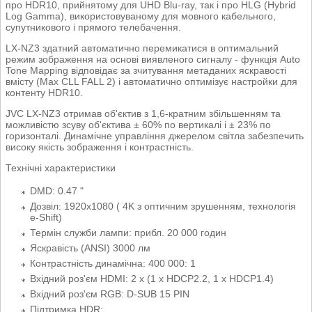
про HDR10, прийнятому для UHD Blu-ray, так і про HLG (Hybrid
Log Gamma), використовуваному для мовного кабельного,
супутникового і прямого телебачення.
LX-NZ3 здатний автоматично перемикатися в оптимальний
режим зображення на основі виявленого сигналу - функція Auto
Tone Mapping відповідає за зчитування метаданих яскравості
вмісту (Max CLL FALL 2) і автоматично оптимізує настройки для
контенту HDR10.
JVC LX-NZ3 отримав об'єктив з 1,6-кратним збільшенням та
можливістю зсуву об'єктива ± 60% по вертикалі і ± 23% по
горизонталі. Динамічне управління джерелом світла забезпечить
високу якість зображення і контрастність.
Технічні характеристики
DMD: 0.47 "
Дозвіл: 1920x1080 ( 4K з оптичним зрушенням, технологія
e-Shift)
Термін служби лампи: прибл. 20 000 годин
Яскравість (ANSI) 3000 лм
Контрастність динамічна: 400 000: 1
Вхідний роз'єм HDMI: 2 x (1 х HDCP2.2, 1 х HDCP1.4)
Вхідний роз'єм RGB: D-SUB 15 PIN
Підтримка HDR: