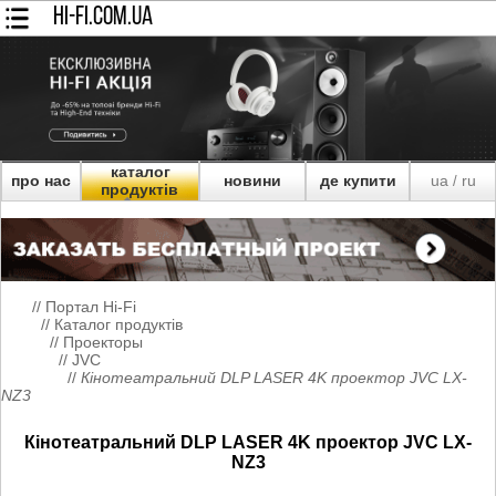
HI-FI.COM.UA
каталог
про нас
новини
де купити
ua
ru
/
продуктів
//
Портал Hi-Fi
//
Каталог продуктів
//
Проекторы
//
JVC
//
Кінотеатральний DLP LASER 4K проектор JVC LX-
NZ3
Кінотеатральний DLP LASER 4K проектор JVC LX-
NZ3