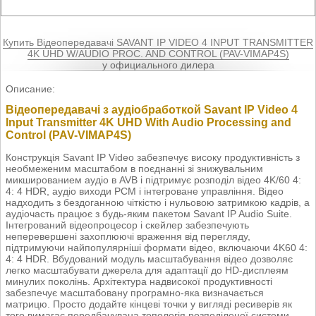
Купить Відеопередавачі SAVANT IP VIDEO 4 INPUT TRANSMITTER
4K UHD W/AUDIO PROC. AND CONTROL (PAV-VIMAP4S)
у официального дилера
Описание:
Відеопередавачі з аудіобработкой Savant IP Video 4
Input Transmitter 4K UHD With Audio Processing and
Control (PAV-VIMAP4S)
Конструкція Savant IP Video забезпечує високу продуктивність з
необмеженим масштабом в поєднанні зі знижувальним
микшированием аудіо в AVB і підтримує розподіл відео 4K/60 4:
4: 4 HDR, аудіо виходи PCM і інтегроване управління. Відео
надходить з бездоганною чіткістю і нульовою затримкою кадрів, а
аудіочасть працює з будь-яким пакетом Savant IP Audio Suite.
Інтегрований відеопроцесор і скейлер забезпечують
неперевершені захоплюючі враження від перегляду,
підтримуючи найпопулярніші формати відео, включаючи 4K60 4:
4: 4 HDR. Вбудований модуль масштабування відео дозволяє
легко масштабувати джерела для адаптації до HD-дисплеям
минулих поколінь. Архітектура надвисокої продуктивності
забезпечує масштабовану програмно-яка визначається
матрицю. Просто додайте кінцеві точки у вигляді ресиверів як
того вимагає передбачувана топологія розподіленої системи.