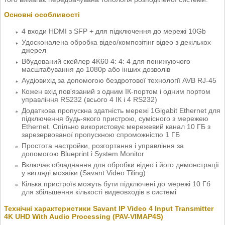
Основні особливості
4 входи HDMI з SFP + для підключення до мережі 10Gb
Удосконалена обробка відео/композітінг відео з декількох
джерел
Вбудований скейлер 4K60 4: 4: 4 для понижуючого
масштабування до 1080p або інших дозволів
Аудіовихід за допомогою бездротової технології AVB RJ-45
Кожен вхід пов'язаний з одним ІК-портом і одним портом
управління RS232 (всього 4 ІК і 4 RS232)
Додаткова пропускна здатність мережі 1Gigabit Ethernet для
підключення будь-якого пристрою, сумісного з мережею
Ethernet. Спільно використовує мережевий канал 10 ГБ з
зарезервованої пропускною спроможністю 1 ГБ
Простота настройки, розгортання і управління за
допомогою Blueprint і System Monitor
Включає обладнання для обробки відео і його демонстрації
у вигляді мозаїки (Savant Video Tiling)
Кілька пристроїв можуть бути підключені до мережі 10 Гб
для збільшення кількості видеовходів в системі
Технічні характеристики Savant IP Video 4 Input Transmitter
4K UHD With Audio Processing (PAV-VIMAP4S)