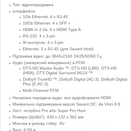
Тип: відеопередавачі
інтерфейси:
1Gb Ethernet: 4 x RJ-45
10Gb Ethernet: 4 x SFP +
HDMI In 2.0a: 4 x HDMI Type A
RS-232: 4 x 3-pin
ІК-контроль: 4 x 3-pin
Ethernet: 1 x RJ-45 (для Savant Host)
Підтримка відео: до 3840х2160 24/25/50/60 Гц
Аудіо (знижуючий мікшування) в PCM:
DTS-HD Master Audio ™, DTS-HD (LBR), DTS-HD
(HRA), DTS Digital Surround 96/24 ™
Dolby® TrueHD ™, Dolby® Digital (AC-3), Dolby® Digital
Plus (E-AC-3)
Multi-Channel PCM
Наскрізна передача аудіо: все аудіоформати HDMI
Мінімальна підтримувана версія Savant ОС: da Vinci 8.8
Хост: потрібно Pro або Super Pro Host
Розміри (ШхВхГ): 439 х 132 х 362 мм
Монтаж в рекову стійку: 3U
Вага: 6.59 кг