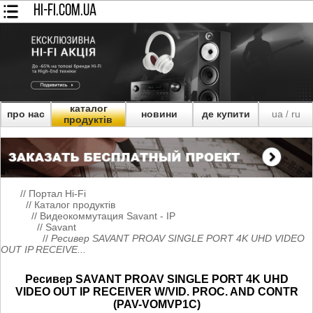
HI-FI.COM.UA
каталог
про нас
новини
де купити
ua
ru
/
продуктів
//
Портал Hi-Fi
//
Каталог продуктів
//
Видеокоммутация Savant - IP
//
Savant
//
Ресивер SAVANT PROAV SINGLE PORT 4K UHD VIDEO
OUT IP RECEIVE...
Ресивер SAVANT PROAV SINGLE PORT 4K UHD
VIDEO OUT IP RECEIVER W/VID. PROC. AND CONTR
(PAV-VOMVP1C)