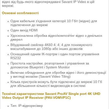
відео від будь-якого відеопередавачі Savant IP Video в цій
мережі.
Основні особливості
Одне кабельне з'єднання категорії 10 Гбіт (мідне) для
підключення до мережі
Один вихід HDMI
Удосконалена обробка відео/композітінг відео з декількох
джерел
Вбудований скейлер 4K60 4: 4: 4 для понижуючого
масштабування до 1080p або інших дозволів
Оснащений одним ІК-портрм і один портом управління
RS232
Простота настройки, розгортання і управління за
допомогою Blueprint і System Monitor
Включає обладнання для обробки відео і його демонстрації
у вигляді мозаїки (Savant Video Tiling)
Кілька пристроїв можуть бути підключені до мережі 10 Гб
для збільшення кількості видеовходів в системі
Технічні характеристики Savant ProAV Single port 4K UHD
Video Output IP Receiver (PAV-VOMVP1C)
Тип: IP-відеоресівер