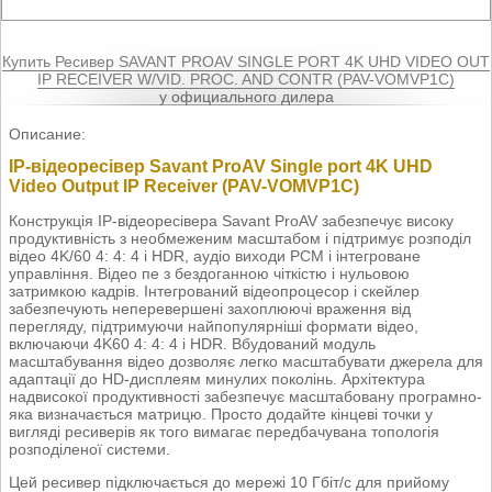
Купить Ресивер SAVANT PROAV SINGLE PORT 4K UHD VIDEO OUT
IP RECEIVER W/VID. PROC. AND CONTR (PAV-VOMVP1C)
у официального дилера
Описание:
IP-відеоресівер Savant ProAV Single port 4K UHD
Video Output IP Receiver (PAV-VOMVP1C)
Конструкція IP-відеоресівера Savant ProAV забезпечує високу
продуктивність з необмеженим масштабом і підтримує розподіл
відео 4K/60 4: 4: 4 і HDR, аудіо виходи PCM і інтегроване
управління. Відео пе з бездоганною чіткістю і нульовою
затримкою кадрів. Інтегрований відеопроцесор і скейлер
забезпечують неперевершені захоплюючі враження від
перегляду, підтримуючи найпопулярніші формати відео,
включаючи 4K60 4: 4: 4 і HDR. Вбудований модуль
масштабування відео дозволяє легко масштабувати джерела для
адаптації до HD-дисплеям минулих поколінь. Архітектура
надвисокої продуктивності забезпечує масштабовану програмно-
яка визначається матрицю. Просто додайте кінцеві точки у
вигляді ресиверів як того вимагає передбачувана топологія
розподіленої системи.
Цей ресивер підключається до мережі 10 Гбіт/с для прийому