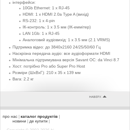
інтерфейси:
10Gb Ethernet: 1 x RJ-45
HDMI: 1 x HDMI 2.0a Type A (вихід)
RS-232: 1 x 4-pin
ІК-контроль: 1 x 3.5 мм (ІК-еммітер)
LAN 1Gb: 1 x RJ-45
Аналоговий аудіовихід: 1 x 3.5 мм (2.1 VRMS)
Підтримка відео: до 3840х2160 24/25/50/60 Гц
Наскрізна передача аудіо: все аудіоформати HDMI
Мінімальна підтримувана версія Savant ОС: da Vinci 8.7
Хост: потрібно Pro або Super Pro Host
Розміри (ШхВхГ): 210 х 35 х 139 мм
Вага: 2.2 кг
про нас
каталог продуктів
|
|
новини
де купити
|
|