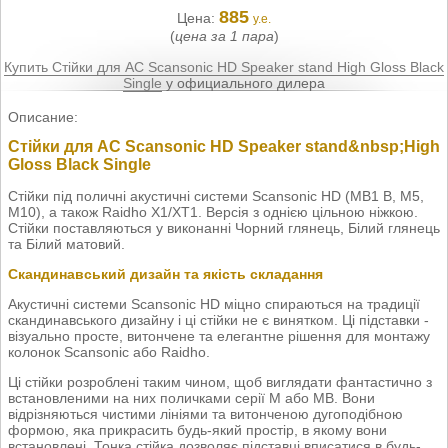
885
Цена:
у.е.
(
цена за 1 пара
)
Купить Стійки для AC Scansonic HD Speaker stand High Gloss Black
Single
у официального дилера
Описание:
Стійки для AC Scansonic HD Speaker stand&nbsp;High
Gloss Black Single
Стійки під поличні акустичні системи Scansonic HD (MB1 B, M5,
M10), а також Raidho X1/XT1. Версія з однією цільною ніжкою.
Стійки поставляються у виконанні Чорний глянець, Білий глянець
та Білий матовий.
Скандинавський дизайн та якість складання
Акустичні системи Scansonic HD міцно спираються на традиції
скандинавського дизайну і ці стійки не є винятком. Ці підставки -
візуально просте, витончене та елегантне рішення для монтажу
колонок Scansonic або Raidho.
Ці стійки розроблені таким чином, щоб виглядати фантастично з
встановленими на них поличками серії M або MB. Вони
відрізняються чистими лініями та витонченою дугоподібною
формою, яка прикрасить будь-який простір, в якому вони
встановлені. Тонка стійка дозволяє підставці вписатися в будь-