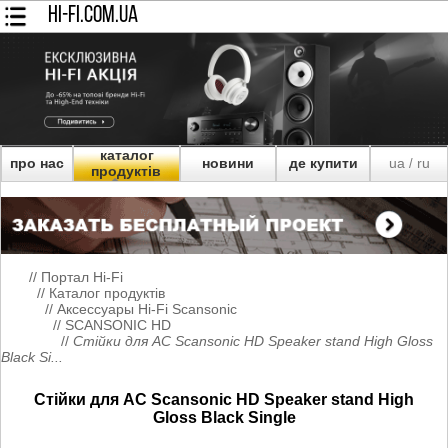
HI-FI.COM.UA
каталог
про нас
новини
де купити
ua
ru
/
продуктів
//
Портал Hi-Fi
//
Каталог продуктів
//
Аксессуары Hi-Fi Scansonic
//
SCANSONIC HD
//
Стійки для AC Scansonic HD Speaker stand High Gloss
Black Si...
Стійки для AC Scansonic HD Speaker stand High
Gloss Black Single