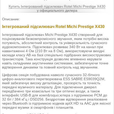
Купить Інтегрований підсилювач Rotel Michi Prestige X430
у официального дилера
Описание:
Інтегрований підсилювач Rotel Michi Prestige X430
Інтегрований підсилювач Michi Prestige X430 створений для
поціновувачів безкомпромісного звучання, яким потрібні висока
потужність, абсолютний контроль та універсальність сучасного
аудіокомпонента. Підсилювач розвиває 340 Вт на канал при
навантаженні 4 Ом (210 Вт на 8 Ом), використовуючи вихідні
каскади класу AB на базі спеціально підібраних високострумових
транзисторів. Така конструкція дозволяє впевнено керувати
навіть складними акустичними системами, забезпечуючи точне
відтворення динаміки та повний контроль над звучанням.
Цифрова секція побудована навколо сучасного 32-бітного
цифро-аналогового перетворювача ESS SABRE ES9039Q2M,
який забезпечує високу деталізацію, прозорість та точність
передачі музичного матеріалу. Для підключення джерел
передбачено три коаксіальні та три оптичні входи, а також
інтерфейс USB-B для комп&rsquo;ютера з підтримкою PCM до
32 біт / 384 кГц і DSD256. Бездротове відтворення реалізоване
через Bluetooth із підтримкою кодеків aptX HD та AAC для якісної
передачі музики зі смартфонів і планшетів.