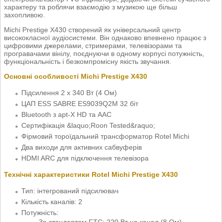
характеру та роблячи взаємодію з музикою ще більш
захопливою.
Michi Prestige X430 створений як універсальний центр
висококласної аудіосистеми. Він однаково впевнено працює з
цифровими джерелами, стримерами, телевізорами та
програвачами вінілу, поєднуючи в одному корпусі потужність,
функціональність і безкомпромісну якість звучання.
Основні особливості Michi Prestige X430
Підсилення 2 x 340 Вт (4 Ом)
ЦАП ESS SABRE ES9039Q2M 32 біт
Bluetooth з apt-X HD та AAC
Сертифікація &laquo;Roon Tested&raquo;
Фірмовий тороїдальний трансформатор Rotel Michi
Два виходи для активних сабвуферів
HDMI ARC для підключення телевізора
Технічні характеристики Rotel Michi Prestige X430
Тип: інтегрований підсилювач
Кількість каналів: 2
Потужність:
За стандартом FTC: 220 Вт на канал (8 Ом)