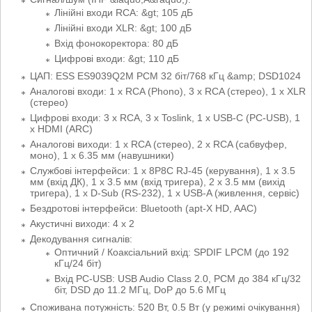
Лінійні входи RCA: &gt; 105 дБ
Лінійні входи XLR: &gt; 100 дБ
Вхід фонокоректора: 80 дБ
Цифрові входи: &gt; 110 дБ
ЦАП: ESS ES9039Q2M PCM 32 біт/768 кГц &amp; DSD1024
Аналогові входи: 1 x RCA (Phono), 3 x RCA (стерео), 1 x XLR
(стерео)
Цифрові входи: 3 x RCA, 3 x Toslink, 1 x USB-C (PC-USB), 1
x HDMI (ARC)
Аналогові виходи: 1 x RCA (стерео), 2 x RCA (сабвуфер,
моно), 1 x 6.35 мм (навушники)
Службові інтерфейси: 1 x 8P8C RJ-45 (керування), 1 x 3.5
мм (вхід ДК), 1 x 3.5 мм (вхід тригера), 2 x 3.5 мм (вихід
тригера), 1 x D-Sub (RS-232), 1 x USB-A (живлення, сервіс)
Бездротові інтерфейси: Bluetooth (apt-X HD, AAC)
Акустичні виходи: 4 х 2
Декодування сигналів:
Оптичний / Коаксіальний вхід: SPDIF LPCM (до 192
кГц/24 біт)
Вхід PC-USB: USB Audio Class 2.0, PCM до 384 кГц/32
біт, DSD до 11.2 МГц, DoP до 5.6 МГц
Споживана потужність: 520 Вт, 0.5 Вт (у режимі очікування)