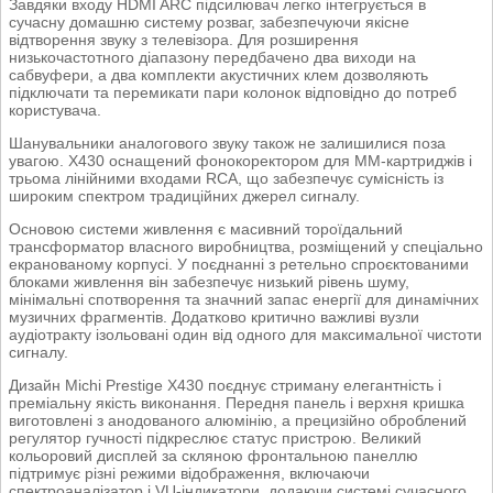
Завдяки входу HDMI ARC підсилювач легко інтегрується в
сучасну домашню систему розваг, забезпечуючи якісне
відтворення звуку з телевізора. Для розширення
низькочастотного діапазону передбачено два виходи на
сабвуфери, а два комплекти акустичних клем дозволяють
підключати та перемикати пари колонок відповідно до потреб
користувача.
Шанувальники аналогового звуку також не залишилися поза
увагою. X430 оснащений фонокоректором для MM-картриджів і
трьома лінійними входами RCA, що забезпечує сумісність із
широким спектром традиційних джерел сигналу.
Основою системи живлення є масивний тороїдальний
трансформатор власного виробництва, розміщений у спеціально
екранованому корпусі. У поєднанні з ретельно спроєктованими
блоками живлення він забезпечує низький рівень шуму,
мінімальні спотворення та значний запас енергії для динамічних
музичних фрагментів. Додатково критично важливі вузли
аудіотракту ізольовані один від одного для максимальної чистоти
сигналу.
Дизайн Michi Prestige X430 поєднує стриману елегантність і
преміальну якість виконання. Передня панель і верхня кришка
виготовлені з анодованого алюмінію, а прецизійно оброблений
регулятор гучності підкреслює статус пристрою. Великий
кольоровий дисплей за скляною фронтальною панеллю
підтримує різні режими відображення, включаючи
спектроаналізатор і VU-індикатори, додаючи системі сучасного