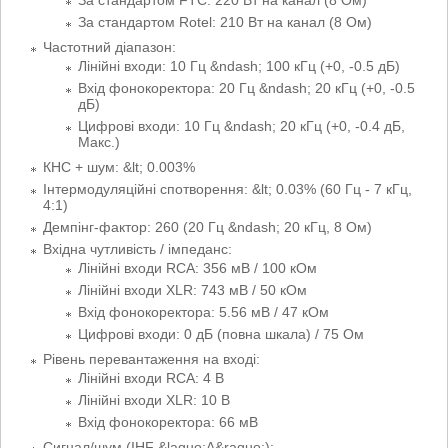
За стандартом Rotel: 210 Вт на канал (8 Ом)
Частотний діапазон:
Лінійні входи: 10 Гц &ndash; 100 кГц (+0, -0.5 дБ)
Вхід фонокоректора: 20 Гц &ndash; 20 кГц (+0, -0.5
дБ)
Цифрові входи: 10 Гц &ndash; 20 кГц (+0, -0.4 дБ,
Макс.)
КНС + шум: &lt; 0.003%
Інтермодуляційні спотворення: &lt; 0.03% (60 Гц - 7 кГц,
4:1)
Демпінг-фактор: 260 (20 Гц &ndash; 20 кГц, 8 Ом)
Вхідна чутливість / імпеданс:
Лінійні входи RCA: 356 мВ / 100 кОм
Лінійні входи XLR: 743 мВ / 50 кОм
Вхід фонокоректора: 5.56 мВ / 47 кОм
Цифрові входи: 0 дБ (повна шкала) / 75 Ом
Рівень перевантаження на вході:
Лінійні входи RCA: 4 В
Лінійні входи XLR: 10 В
Вхід фонокоректора: 66 мВ
Сигнал/шум (IHF &laquo;А&raquo;):