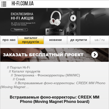
HI-FI.COM.UA
каталог
про нас
новини
де купити
ua
ru
/
продуктів
//
Портал Hi-Fi
//
Каталог продуктів
//
Электроника - Фонокорректоры (MM/MC)
//
Creek
//
Встраиваемые фоно-корректоры: CREEK MM Phono
(Moving Magnet ...
Встраиваемые фоно-корректоры: CREEK MM
Phono (Moving Magnet Phono board)