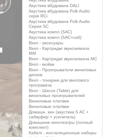
Акустика вбудована
Акустика вбудована DALI
Акустика вбудована Polk Audio
серія RCi
Акустика вбудована Polk Audio
Серия SC
Акустика компл (5АС)
Акустика компл (5АС+саб)
Вініл - аксесуары
Вініл - Картриджі звукознімача
MM
Вініл - Картриджі звукознімача MС
Вініл - мойки
Вініл - Проигрыватели виниловых
дисков
Вініл - тонарми для вінілового
програвача
Вініл - Шасси (Table) для
виниловых проигрывателей
Виниловые платівки
Виниловые платівки
Домашн. кин (акустика 5 АС +
сабвуфер + усилитель)
Домашние кинотеатры (полный
комплект)
Кабелі - инсталяционные наборы