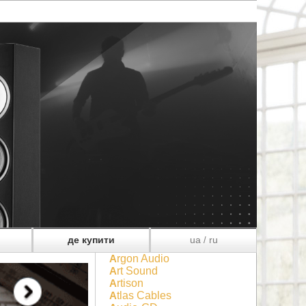
де купити
ua
ru
/
Argon Audio
Art Sound
Artison
Atlas Cables