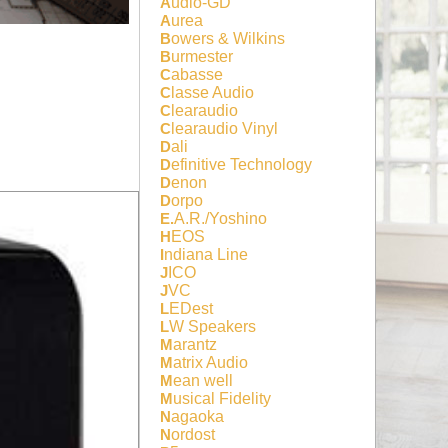
Audio-GD
Aurea
Bowers & Wilkins
Burmester
Cabasse
Classe Audio
Clearaudio
Clearaudio Vinyl
Dali
Definitive Technology
Denon
Dorpo
E.A.R./Yoshino
HEOS
Indiana Line
JICO
JVC
LEDest
LW Speakers
Marantz
Matrix Audio
Mean well
Musical Fidelity
Nagaoka
Nordost