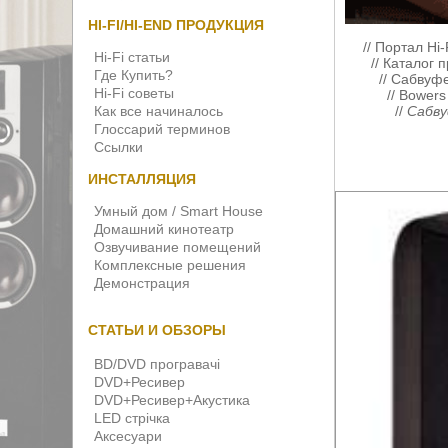
HI-FI/HI-END ПРОДУКЦИЯ
//
Портал Hi-
Hi-Fi статьи
//
Каталог п
Где Купить?
//
Сабвуф
Hi-Fi советы
//
Bowers 
Как все начиналось
//
Сабву
Глоссарий терминов
Ссылки
ИНСТАЛЛЯЦИЯ
Умный дом / Smart House
Домашний кинотеатр
Озвучивание помещений
Комплексные решения
Демонстрация
СТАТЬИ И ОБЗОРЫ
BD/DVD програвачі
DVD+Ресивер
DVD+Ресивер+Акустика
LED стрічка
Аксесуари