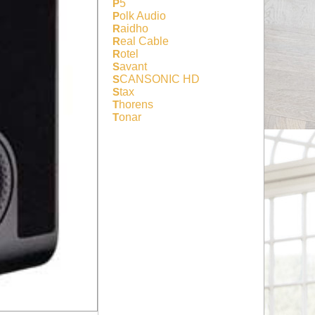
P5
Polk Audio
Raidho
Real Cable
Rotel
Savant
SCANSONIC HD
Stax
Thorens
Tonar