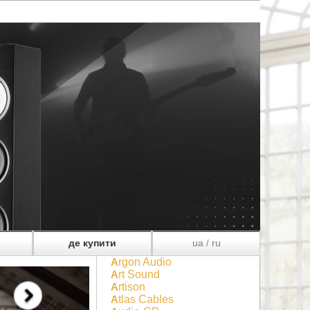
де купити
ua
ru
/
Argon Audio
Art Sound
Artison
Atlas Cables