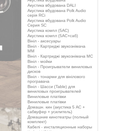
Акустика вбудована
Акустика вбудована DALI
Акустика вбудована Polk Audio
серія RCi
Акустика вбудована Polk Audio
Серия SC
Акустика компл (5АС)
Акустика компл (5АС+саб)
Вініл - аксесуары
Вініл - Картриджі звукознімача
MM
Вініл - Картриджі звукознімача MС
Вініл - мойки
Вініл - Проигрыватели виниловых
дисков
Вініл - тонарми для вінілового
програвача
Вініл - Шасси (Table) для
виниловых проигрывателей
Виниловые платівки
Виниловые платівки
Домашн. кин (акустика 5 АС +
сабвуфер + усилитель)
Домашние кинотеатры (полный
комплект)
Кабелі - инсталяционные наборы