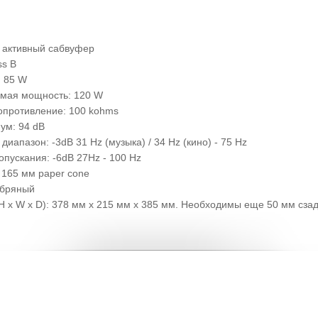
 активный сабвуфер
ss B
 85 W
мая мощность: 120 W
опротивление: 100 kohms
ум: 94 dB
диапазон: -3dB 31 Hz (музыка) / 34 Hz (кино) - 75 Hz
опускания: -6dB 27Hz - 100 Hz
 165 мм paper cone
ебряный
H x W x D): 378 мм х 215 мм х 385 мм. Необходимы еще 50 мм сзад