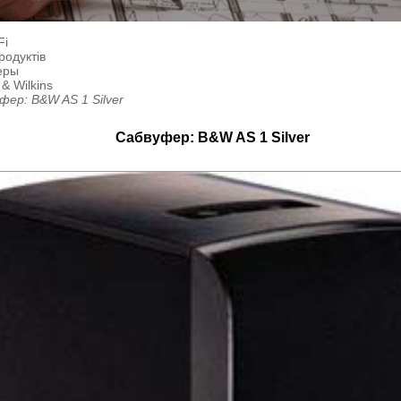
Fi
родуктів
еры
& Wilkins
фер: B&W AS 1 Silver
Сабвуфер: B&W AS 1 Silver