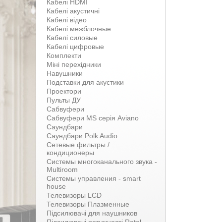
Кабелі HDMI
Кабелі акустичні
Кабелі відео
Кабелі межблочные
Кабелі силовые
Кабелі цифровые
Комплекти
Міні перехідники
Навушники
Подставки для акустики
Проектори
Пульты ДУ
Сабвуфери
Сабвуфери MS серія Aviano
Саундбари
Саундбари Polk Audio
Сетевые фильтры /
кондиционеры
Системы многоканального звука -
Multiroom
Системы управления - smart
house
Телевизоры LCD
Телевизоры Плазменные
Підсилювачі для наушников