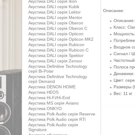
Акустика DALI серія Ikon
Акустика DALI серія Kubik
Описание:
Акустика DALI серія Lektor
Акустика DALI серія Mentor
Описание:
Акустика DALI серія Oberon
Класс: Cla
Акустика DALI серія Oberon С
Мощность:
Акустика DALI серія Opticon
Акустика DALI серія Opticon MK2
Потребляе
Акустика DALI серія Rubicon
Входное с
Акустика DALI серія Rubicon С
Сигнал / Ш
Акустика DALI серія Spektor
Частотный 
Акустика DALI серія Zensor
Акустика Definitive Technology
Полоса пр
серії Bi-Polar
Динамики:
Акустика Definitive Technology
Цвет: сер
серії Demand
Размеры (
Акустика DENON HOME
Акустика HEOS
Вес: 11 кг
Акустика Hi-Fi/Hi-End
Акустика MS серія Aviano
Акустика ONKYO
Акустика Polk Audio серія Reserve
Акустика Polk Audio серія RTi
Акустика Polk Audio серія
Signature