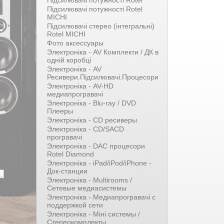
Підсилювачі потужності Rotel
Підсилювачі потужності Rotel
MICHI
Підсилювачі стерео (інтегральні)
Rotel MICHI
Фото аксессуары
Электроніка - AV Комплекти / ДК в
одній коробці
Электроніка - AV
Ресивери.Підсилювачі.Процесори
Электроніка - AV-HD
медиапрогравачі
Электроніка - Blu-ray / DVD
Плееры
Электроніка - CD ресиверы
Электроніка - CD/SACD
програвачі
Электроніка - DAC процесори
Rotel Diamond
Электроніка - iPad/iPod/iPhone -
Док-станции
Электроніка - Multirooms /
Сетевые медиасистемы
Электроніка - Медиапрогравачі с
поддержкой сети
Электроніка - Міні системы /
Стереокомплекты