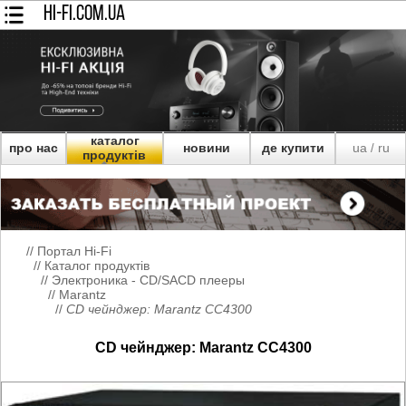
HI-FI.COM.UA
каталог
про нас
новини
де купити
ua
ru
/
продуктів
//
Портал Hi-Fi
//
Каталог продуктів
//
Электроника - CD/SACD плееры
//
Marantz
//
CD чейнджер: Marantz CC4300
CD чейнджер: Marantz CC4300