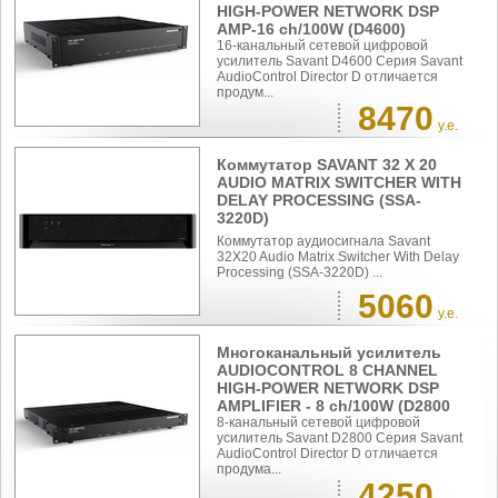
HIGH-POWER NETWORK DSP
AMP-16 ch/100W (D4600)
16-канальный сетевой цифровой
усилитель Savant D4600 Серия Savant
AudioControl Director D отличается
продум...
8470
у.е.
Коммутатор SAVANT 32 X 20
AUDIO MATRIX SWITCHER WITH
DELAY PROCESSING (SSA-
3220D)
Коммутатор аудиосигнала Savant
32X20 Audio Matrix Switcher With Delay
Processing (SSA-3220D) ...
5060
у.е.
Многоканальный усилитель
AUDIOCONTROL 8 CHANNEL
HIGH-POWER NETWORK DSP
AMPLIFIER - 8 ch/100W (D2800
8-канальный сетевой цифровой
усилитель Savant D2800 Серия Savant
AudioControl Director D отличается
продума...
4250