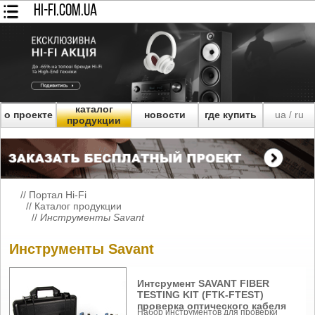
HI-FI.COM.UA
каталог
о проекте
новости
где купить
ua
ru
/
продукции
//
Портал Hi-Fi
//
Каталог продукции
//
Инструменты Savant
Инструменты Savant
Интсрумент SAVANT FIBER
TESTING KIT (FTK-FTEST)
проверка оптического кабеля
Набор инструментов для проверки