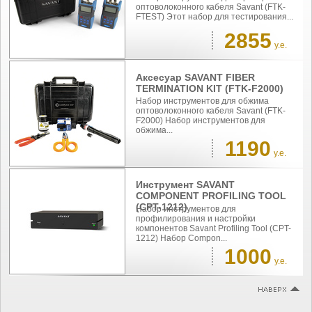
оптоволоконного кабеля Savant (FTK-
FTEST) Этот набор для тестирования...
2855
у.е.
Аксесуар SAVANT FIBER
TERMINATION KIT (FTK-F2000)
Набор инструментов для обжима
оптоволоконного кабеля Savant (FTK-
F2000) Набор инструментов для
обжима...
1190
у.е.
Инструмент SAVANT
COMPONENT PROFILING TOOL
(CPT-1212)
Набор инструментов для
профилирования и настройки
компонентов Savant Profiling Tool (CPT-
1212) Набор Compon...
1000
у.е.