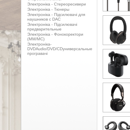
Электроніка - Стереоресивери
Электроніка - Тюнеры
Электроніка - Підсилювачі для
наушников с DAC
Электроніка - Підсилювачі
предварительные
Электроніка - Фонокоректори
(MM/MC)
Электроніка-
DVDAudio/DVD/CDуниверсальные
програвачі