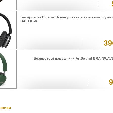
Бездротові Bluetooth навушники з активним шумо
DALI IO-6
39
Бездротові навушники ArtSound BRAINWAV
шники