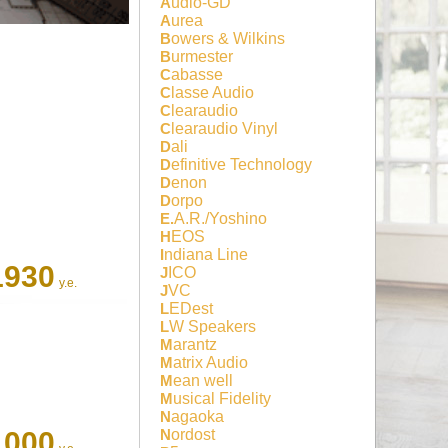
Audio-GD
Aurea
Bowers & Wilkins
Burmester
Cabasse
Classe Audio
Clearaudio
Clearaudio Vinyl
Dali
Definitive Technology
Denon
Dorpo
E.A.R./Yoshino
HEOS
Indiana Line
1930
JICO
у.е.
JVC
LEDest
LW Speakers
Marantz
Matrix Audio
Mean well
Musical Fidelity
Nagaoka
Nordost
1000