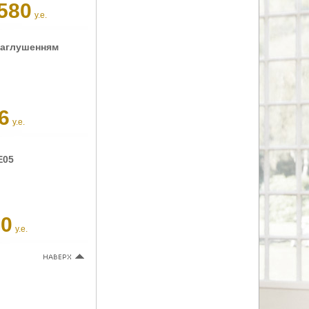
580
у.е.
заглушенням
6
у.е.
E05
90
у.е.