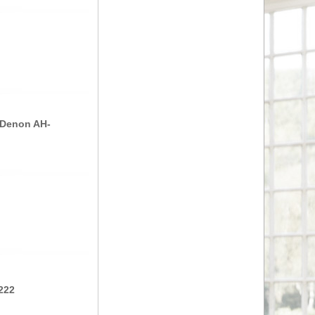
Denon AH-
222