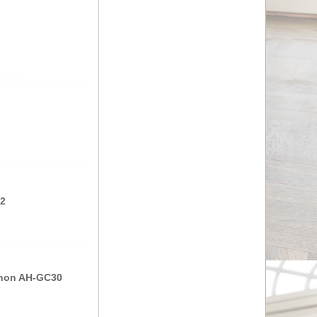
22
non AH-GC30