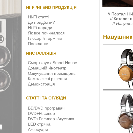
HI-FI/HI-END ПРОДУКЦІЯ
//
Портал Hi-
Hi-Fi статті
//
Каталог п
Де придбати?
//
Навушн
Hi-Fi поради
Як все починалося
Навушник
Глосарій термінів
Посилання
ИНСТАЛЛЯЦІЯ
Смартхаус / Smart House
Домашній кінотеатр
Озвучування приміщень
Комплексні рішення
Демонстрація
СТАТТІ ТА ОГЛЯДИ
BD/DVD програвачі
DVD+Ресивер
DVD+Ресивер+Акустика
LED стрічка
Аксесуари