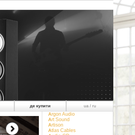
де купити
ua
ru
/
Argon Audio
Art Sound
Artison
Atlas Cables