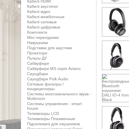
Кабелі HDMI
Кабелі акустичні
Кабелі відео
Кабелі межблочные
Кабелі силовые
Кабелі цифровые
Комплекти
Міні перехідники
Навушники
Подставки для акустики
Проектори
Пульты ДУ
Сабвуфери
Сабвуфери MS серія Aviano
Саундбари
Саундбари Polk Audio
Сетевые фильтры /
кондиционеры
Системы многоканального звука -
Multiroom
Системы управления - smart
house
Телевизоры LCD
Телевизоры Плазменные
Підсилювачі для наушников