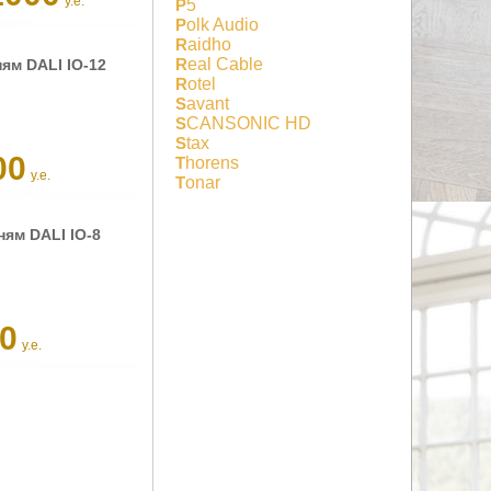
у.е.
P5
Polk Audio
Raidho
Real Cable
ям DALI IO-12
Rotel
Savant
SCANSONIC HD
Stax
00
Thorens
у.е.
Tonar
ям DALI IO-8
0
у.е.