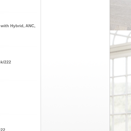
ith Hybrid, ANC,
k/222
222