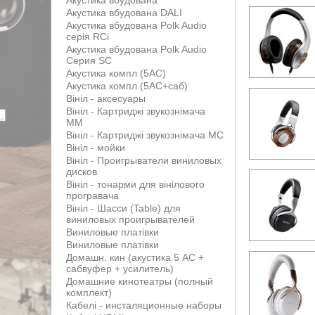
Акустика вбудована
Акустика вбудована DALI
Акустика вбудована Polk Audio
серія RCi
Акустика вбудована Polk Audio
Серия SC
Акустика компл (5АС)
Акустика компл (5АС+саб)
Вініл - аксесуары
Вініл - Картриджі звукознімача
MM
Вініл - Картриджі звукознімача MС
Вініл - мойки
Вініл - Проигрыватели виниловых
дисков
Вініл - тонарми для вінілового
програвача
Вініл - Шасси (Table) для
виниловых проигрывателей
Виниловые платівки
Виниловые платівки
Домашн. кин (акустика 5 АС +
сабвуфер + усилитель)
Домашние кинотеатры (полный
комплект)
Кабелі - инсталяционные наборы