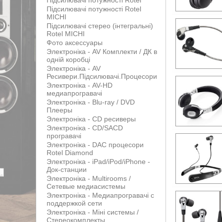
Підсилювачі потужності Rotel
Підсилювачі потужності Rotel
MICHI
Підсилювачі стерео (інтегральні)
Rotel MICHI
Фото аксессуары
Электроніка - AV Комплекти / ДК в
одній коробці
Электроніка - AV
Ресивери.Підсилювачі.Процесори
Электроніка - AV-HD
медиапрогравачі
Электроніка - Blu-ray / DVD
Плееры
Электроніка - CD ресиверы
Электроніка - CD/SACD
програвачі
Электроніка - DAC процесори
Rotel Diamond
Электроніка - iPad/iPod/iPhone -
Док-станции
Электроніка - Multirooms /
Сетевые медиасистемы
Электроніка - Медиапрогравачі с
поддержкой сети
Электроніка - Міні системы /
Стереокомплекты