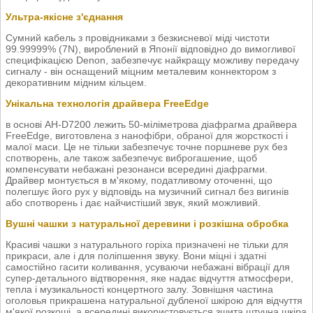
Ультра-якісне з'єднання
Сумний кабель з провідниками з безкисневої міді чистоти
99.99999% (7N), вироблений в Японії відповідно до вимогливої
специфікацією Denon, забезпечує найкращу можливу передачу
сигналу - він оснащений міцним металевим коннектором з
декоративним мідним кільцем.
Унікальна технологія драйвера FreeEdge
в основі AH-D7200 лежить 50-міліметрова діафрагма драйвера
FreeEdge, виготовлена з нанофібри, обраної для жорсткості і
малої маси. Це не тільки забезпечує точне поршневе рух без
спотворень, але також забезпечує виброгашение, щоб
компенсувати небажані резонанси всередині діафрагми.
Драйвер монтується в м'якому, податливому оточенні, що
полегшує його рух у відповідь на музичний сигнал без вигинів
або спотворень і дає найчистіший звук, який можливий.
Вушні чашки з натуральної деревини і розкішна обробка
Красиві чашки з натурального горіха призначені не тільки для
прикраси, але і для поліпшення звуку. Вони міцні і здатні
самостійно гасити коливання, усуваючи небажані вібрації для
супер-детального відтворення, яке надає відчуття атмосфери,
тепла і музикальності концертного залу. Зовнішня частина
оголовья прикрашена натуральної дубленої шкірою для відчуття
м'якої розкоші, а всередині використовується зшита штучна шкіра