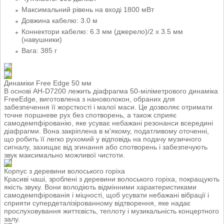
Максимальний рівень на вході 1800 мВт
Довжина кабелю: 3.0 м
Коннектори кабелю: 6.3 мм (джерело)/2 х 3.5 мм
(навушники)
Вага: 385 г
Динаміки Free Edge 50 мм
В основі AH-D7200 лежить діафрагма 50-міліметрового динаміка
FreeEdge, виготовлена з нановолокон, обраних для
забезпечення її жорсткості і малої маси. Це дозволяє отримати
точне поршневе рух без спотворень, а також сприяє
самодемпфірованію, яке усуває небажані резонанси всередині
діафрагми. Вона закріплена в м'якому, податливому оточенні,
що робить її легко рухомий у відповідь на подачу музичного
сигналу, захищає від згинання або спотворень і забезпечують
звук максимально можливої чистоти.
Корпус з деревини волоського горіха
Красиві чаші, зроблені з деревини волоського горіха, покращують
якість звуку. Вони володіють відмінними характеристиками
самодемпфірованія і міцності, щоб усувати небажані вібрації і
сприяти супердеталізірованному відтворення, яке надає
прослуховування життєвість, теплоту і музикальність концертного
залу.