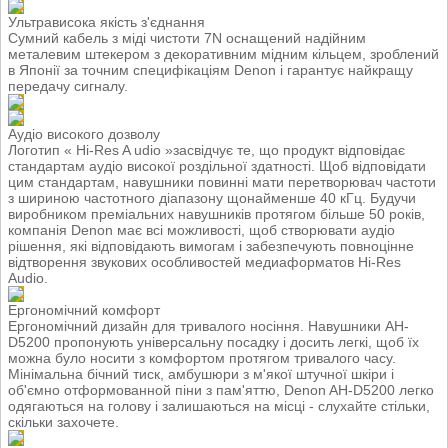
Ультрависока якість з'єднання
Сумний кабель з міді чистоти 7N оснащений надійним
металевим штекером з декоративним мідним кільцем, зроблений
в Японії за точним специфікаціям Denon і гарантує найкращу
передачу сигналу.
Аудіо високого дозволу
Логотип « Hi-Res A udio »засвідчує те, що продукт відповідає
стандартам аудіо високої роздільної здатності. Щоб відповідати
цим стандартам, навушники повинні мати перетворювач частоти
з шириною частотного діапазону щонайменше 40 кГц. Будучи
виробником преміальних навушників протягом більше 50 років,
компанія Denon має всі можливості, щоб створювати аудіо
рішення, які відповідають вимогам і забезпечують повноцінне
відтворення звукових особливостей медиаформатов Hi-Res
Audio.
Ергономічний комфорт
Ергономічний дизайн для тривалого носіння. Навушники AH-
D5200 пропонують універсальну посадку і досить легкі, щоб їх
можна було носити з комфортом протягом тривалого часу.
Мінімальна бічний тиск, амбушюри з м'якої штучної шкіри і
об'ємно отформованной піни з пам'яттю, Denon AH-D5200 легко
одягаються на голову і залишаються на місці - слухайте стільки,
скільки захочете.