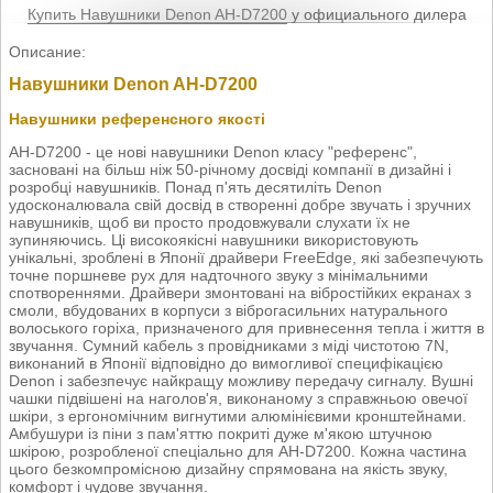
Купить Навушники Denon AH-D7200
у официального дилера
Описание:
Навушники Denon AH-D7200
Навушники референсного якості
AH-D7200 - це нові навушники Denon класу "референс",
засновані на більш ніж 50-річному досвіді компанії в дизайні і
розробці навушників. Понад п'ять десятиліть Denon
удосконалювала свій досвід в створенні добре звучать і зручних
навушників, щоб ви просто продовжували слухати їх не
зупиняючись. Ці високоякісні навушники використовують
унікальні, зроблені в Японії драйвери FreeEdge, які забезпечують
точне поршневе рух для надточного звуку з мінімальними
спотвореннями. Драйвери змонтовані на вібростійких екранах з
смоли, вбудованих в корпуси з віброгасильних натурального
волоського горіха, призначеного для привнесення тепла і життя в
звучання. Сумний кабель з провідниками з міді чистотою 7N,
виконаний в Японії відповідно до вимогливої специфікацією
Denon і забезпечує найкращу можливу передачу сигналу. Вушні
чашки підвішені на наголов'я, виконаному з справжньою овечої
шкіри, з ергономічним вигнутими алюмінієвими кронштейнами.
Амбушури із піни з пам'яттю покриті дуже м'якою штучною
шкірою, розробленої спеціально для AH-D7200. Кожна частина
цього безкомпромісною дизайну спрямована на якість звуку,
комфорт і чудове звучання.