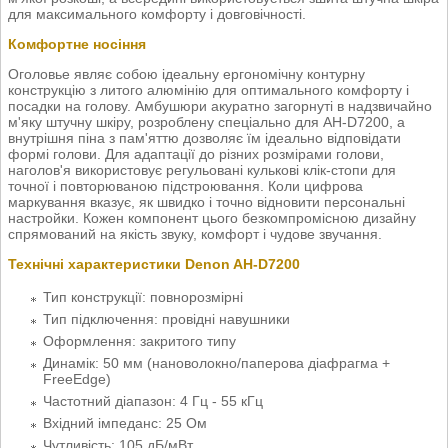
для максимального комфорту і довговічності.
Комфортне носіння
Оголовье являє собою ідеальну ергономічну контурну
конструкцію з литого алюмінію для оптимального комфорту і
посадки на голову. Амбушюри акуратно загорнуті в надзвичайно
м'яку штучну шкіру, розроблену спеціально для AH-D7200, а
внутрішня піна з пам'яттю дозволяє їм ідеально відповідати
формі голови. Для адаптації до різних розмірами голови,
наголов'я використовує регульовані кулькові клік-стопи для
точної і повторюваною підстроювання. Коли цифрова
маркування вказує, як швидко і точно відновити персональні
настройки. Кожен компонент цього безкомпромісною дизайну
спрямований на якість звуку, комфорт і чудове звучання.
Технічні характеристики Denon AH-D7200
Тип конструкції: повнорозмірні
Тип підключення: провідні навушники
Оформлення: закритого типу
Динамік: 50 мм (нановолокно/паперова діафрагма +
FreeEdge)
Частотний діапазон: 4 Гц - 55 кГц
Вхідний імпеданс: 25 Ом
Чутливість: 105 дБ/мВт