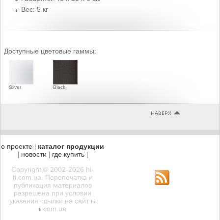
Вес: 5 кг
Доступные цветовые гаммы:
Silver
Black
о проекте
каталог продукции
|
новости
где купить
|
|
|
Copyright © 2002-2026 hi-
fi.com.ua. Перепечатка и
публикация материалов
разрешена при условии
указания ссылки на сайт
hi-
.com.ua
fi