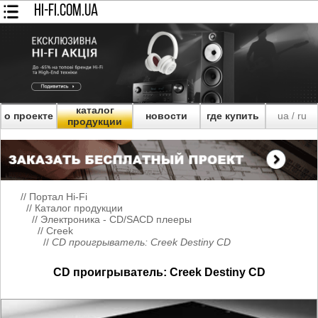
HI-FI.COM.UA
каталог
о проекте
новости
где купить
ua
ru
/
продукции
//
Портал Hi-Fi
//
Каталог продукции
//
Электроника - CD/SACD плееры
//
Creek
//
CD проигрыватель: Creek Destiny CD
CD проигрыватель: Creek Destiny CD