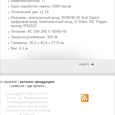
Видеопроцессор: TI
Срок наработки лампы: 2000 часов
Оптический зум: x1.15
Разъемы: композитный вход, RGB/HD (D-Sub 15pin),
цифровой вход, компонентный вход, S-Video, DC Trigger
выход, RS232C
Питание: AC 100-240 V, 50/60 Hz
Энергопортебление: 355 W
Габариты: 20,3 x 40,6 x 27,9 см
Вес: 4.1 кг
о проекте
каталог продукции
|
новости
где купить
|
|
|
Copyright © 2002-2026 hi-
fi.com.ua. Перепечатка и
публикация материалов
разрешена при условии
указания ссылки на сайт
hi-
.com.ua
fi