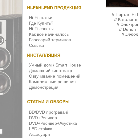
HI-FI/HI-END ПРОДУКЦИЯ
//
Портал Hi-
Hi-Fi статьи
//
Каталог п
Где Купить?
//
Электро
Hi-Fi советы
//
Denon
Как все начиналось
//
Denon
Глоссарий терминов
Ссылки
ИНСТАЛЛЯЦИЯ
Умный дом / Smart House
Домашний кинотеатр
Озвучивание помещений
Комплексные решения
Демонстрация
СТАТЬИ И ОБЗОРЫ
BD/DVD програвачі
DVD+Ресивер
DVD+Ресивер+Акустика
LED стрічка
Аксесуари