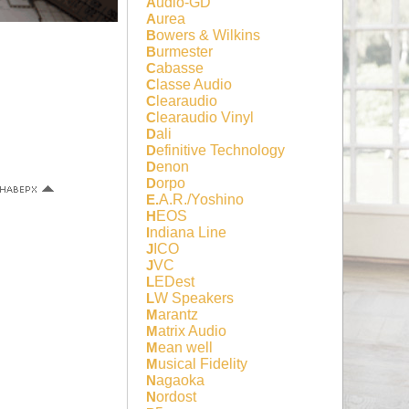
Audio-GD
Aurea
Bowers & Wilkins
Burmester
Cabasse
Classe Audio
Clearaudio
Clearaudio Vinyl
Dali
Definitive Technology
Denon
Dorpo
E.A.R./Yoshino
HEOS
Indiana Line
JICO
JVC
LEDest
LW Speakers
Marantz
Matrix Audio
Mean well
Musical Fidelity
Nagaoka
Nordost