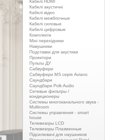
Кабелі HDMI
Кабелі акустичні
Кабелі відео
Кабелі межблочные
Кабелі силовые
Кабелі цифровые
Комплекти
Міні перехідники
Навушники
Подставки для акустики
Проектори
Пульты ДУ
Сабвуфери
Сабвуфери MS серія Aviano
Саундбари
Саундбари Polk Audio
Сетевые фильтры /
кондиционеры
Системы многоканального звука -
Multiroom
Системы управления - smart
house
Телевизоры LCD
Телевизоры Плазменные
Підсилювачі для наушников