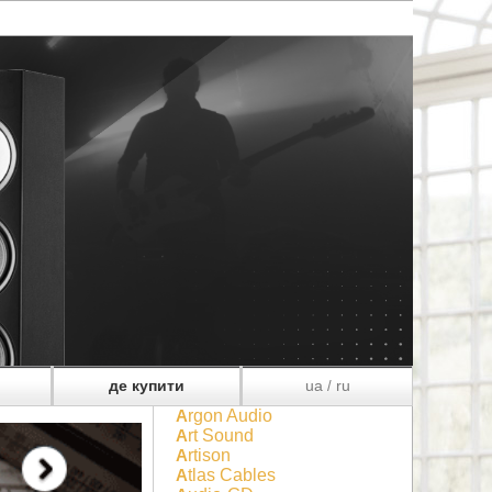
де купити
ua
ru
/
Argon Audio
Art Sound
Artison
Atlas Cables