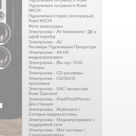
Підсилювачі потужності Rotel
Підсилювачі потужності Rotel
MICHI
Підсилювачі стерео (інтегральні)
Rotel MICHI
Фото аксессуары
Электроніка - AV Комплекти / ДК в
одній коробці
Электроніка - AV
Ресивери.Підсилювачі.Процесори
Электроніка - AV-HD
медиапрогравачі
Электроніка - Blu-ray / DVD
Плееры
Электроніка - CD ресиверы
Электроніка - CD/SACD
програвачі
Электроніка - DAC процесори
Rotel Diamond
Электроніка - iPad/iPod/iPhone -
Док-станции
Электроніка - Multirooms /
Сетевые медиасистемы
Электроніка - Медиапрогравачі с
поддержкой сети
Электроніка - Міні системы /
Стереокомплекты