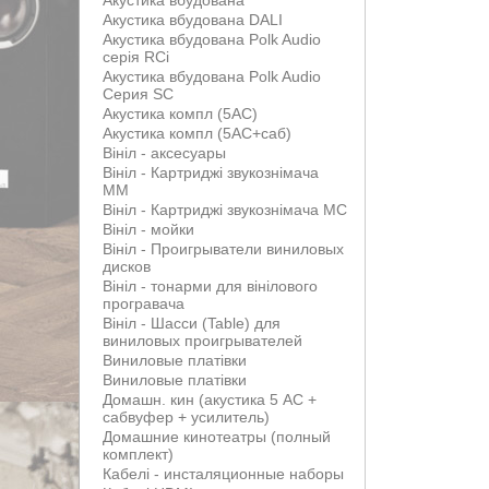
Акустика вбудована
Акустика вбудована DALI
Акустика вбудована Polk Audio
серія RCi
Акустика вбудована Polk Audio
Серия SC
Акустика компл (5АС)
Акустика компл (5АС+саб)
Вініл - аксесуары
Вініл - Картриджі звукознімача
MM
Вініл - Картриджі звукознімача MС
Вініл - мойки
Вініл - Проигрыватели виниловых
дисков
Вініл - тонарми для вінілового
програвача
Вініл - Шасси (Table) для
виниловых проигрывателей
Виниловые платівки
Виниловые платівки
Домашн. кин (акустика 5 АС +
сабвуфер + усилитель)
Домашние кинотеатры (полный
комплект)
Кабелі - инсталяционные наборы