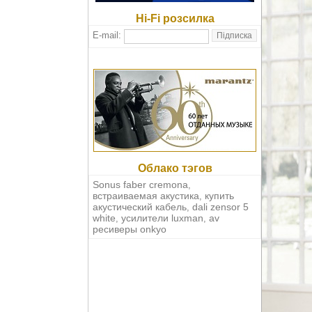
Hi-Fi розсилка
E-mail:
Облако тэгов
Sonus faber cremona
,
встраиваемая акустика
купить
,
акустический кабель
dali zensor 5
,
white
усилители luxman
av
,
,
ресиверы onkyo