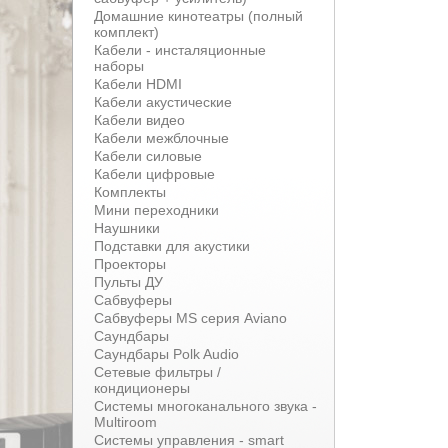
Домашние кинотеатры (полный
комплект)
Кабели - инсталяционные
наборы
Кабели HDMI
Кабели акустические
Кабели видео
Кабели межблочные
Кабели силовые
Кабели цифровые
Комплекты
Мини переходники
Наушники
Подставки для акустики
Проекторы
Пульты ДУ
Сабвуферы
Сабвуферы MS серия Aviano
Саундбары
Саундбары Polk Audio
Сетевые фильтры /
кондиционеры
Системы многоканального звука -
Multiroom
Системы управления - smart