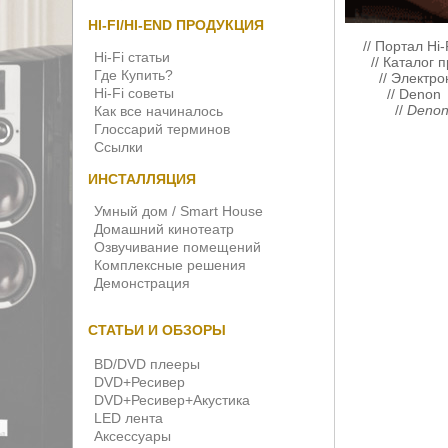
HI-FI/HI-END ПРОДУКЦИЯ
//
Портал Hi-
Hi-Fi статьи
//
Каталог 
Где Купить?
//
Электро
Hi-Fi советы
//
Denon
//
Denon
Как все начиналось
Глоссарий терминов
Ссылки
ИНСТАЛЛЯЦИЯ
Умный дом / Smart House
Домашний кинотеатр
Озвучивание помещений
Комплексные решения
Демонстрация
СТАТЬИ И ОБЗОРЫ
BD/DVD плееры
DVD+Ресивер
DVD+Ресивер+Акустика
LED лента
Аксессуары