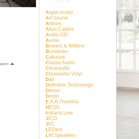
Argon Audio
Art Sound
Artison
Atlas Cables
Audio-GD
Aurea
Bowers & Wilkins
Burmester
Cabasse
Classe Audio
Clearaudio
Clearaudio Vinyl
Dali
Definitive Technology
Denon
Dorpo
E.A.R./Yoshino
HEOS
Indiana Line
JICO
JVC
LEDest
LW Speakers