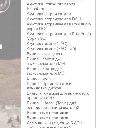
Акустика Polk Audio серия
Signature
Акустика встраиваемая
Акустика встраиваемая DALI
Акустика встраиваемая Polk Audio
серия RCi
Акустика встраиваемая Polk Audio
Серия SC
Акустика компл (5АС)
Акустика компл (5АС+саб)
Винил - аксесуары
Винил - Картриджи
звукоснимателя MM
Винил - Картриджи
звукоснимателя MС
Винил - мойки
Винил - Проигрыватели
виниловых дисков
Винил - тонармы для винилового
проигрывателя
Винил - Шасси (Table) для
виниловых проигрывателей
Виниловые пластинки
Виниловые пластинки
Домашн. кин (акустика 5 АС +
сабвуфер + усилитель)