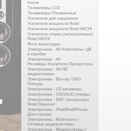
house
Телевизоры LCD
Телевизоры Плазменные
Усилители для наушников
Усилители мощности Rotel
Усилители мощности Rotel MICHI
Усилители стерео (интегральные)
Rotel MICHI
Фото аксессуары
Электроника - AV Комплекты / ДК
в коробке
Электроника - AV
Ресиверы.Усилители.Процессоры
Электроника - AV-HD
медиаплееры
Электроника - Blu-ray / DVD
Плееры
Электроника - CD ресиверы
Электроника - CD/SACD плееры
Электроника - DAC процессоры
Rotel Diamond
Электроника - iPad/iPod/iPhone -
Док-станции
Электроника - Multirooms /
Сетевые медиасистемы
Электроника - Медиаплееры с