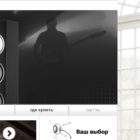
где купить
ua
ru
/