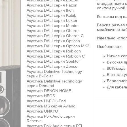
Акустика DALI серия Epicon
стандартными с
Акустика DALI серия Fazon
опытом ручной 
Акустика DALI серия Ikon
Акустика DALI серия Kubik
Контакты под п
Акустика DALI серия Lektor
Версия разъема
Акустика DALI серия Mentor
межблочных каб
Акустика DALI серия Oberon
Акустика DALI серия Oberon С
Идеально испол
Акустика DALI серия Opticon
Акустика DALI серия Opticon MK2
Особенности:
Акустика DALI серия Rubicon
Низкое со
Акустика DALI серия Rubicon С
Акустика DALI серия Spektor
Высокая п
Акустика DALI серия Zensor
80% медь
Акустика Definitive Technology
Высокая ус
серии Bi-Polar
Бериллиев
Акустика Definitive Technology
серии Demand
Для кабел
Акустика DENON HOME
Акустика HEOS
Акустика Hi-Fi/Hi-End
Акустика MS серия Aviano
Акустика ONKYO
Акустика Polk Audio серия
Reserve
Акустика Polk Audio серия RTi