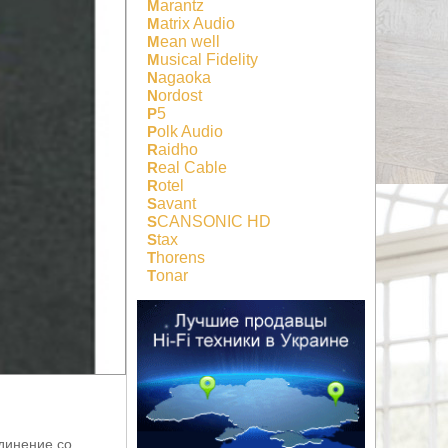
Marantz
Matrix Audio
Mean well
Musical Fidelity
Nagaoka
Nordost
P5
Polk Audio
Raidho
Real Cable
Rotel
Savant
SCANSONIC HD
Stax
Thorens
Tonar
единение со