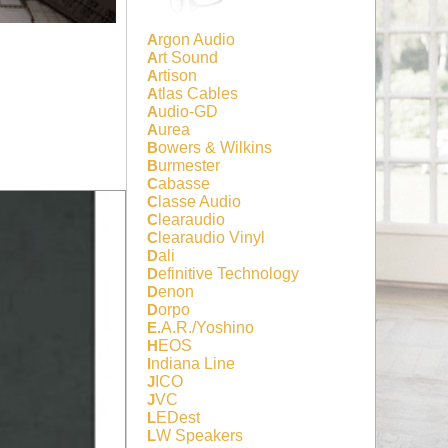
Argon Audio
Art Sound
Artison
Atlas Cables
Audio-GD
Aurea
Bowers & Wilkins
Burmester
Cabasse
Classe Audio
Clearaudio
Clearaudio Vinyl
Dali
Definitive Technology
Denon
Dorpo
E.A.R./Yoshino
HEOS
Indiana Line
JICO
JVC
LEDest
LW Speakers