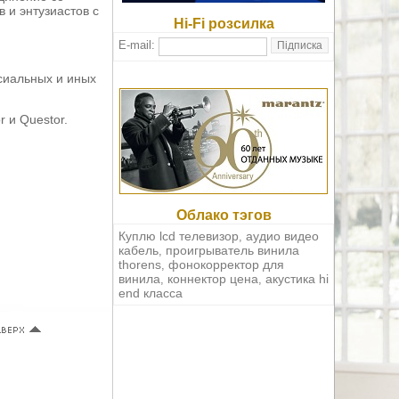
и энтузиастов с
Hi-Fi розсилка
E-mail:
сиальных и иных
 и Questor.
Облако тэгов
Куплю lcd телевизор
аудио видео
,
кабель
проигрыватель винила
,
thorens
фонокорректор для
,
винила
коннектор цена
акустика hi
,
,
end класса