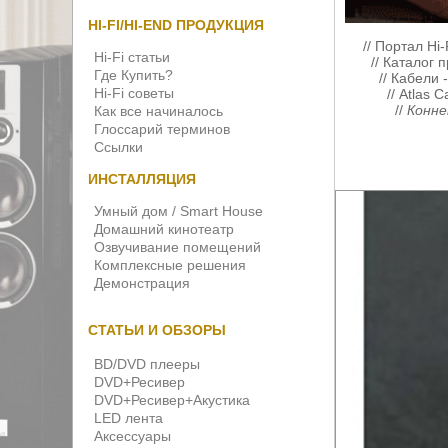
HI-FI/HI-END ПРОДУКЦИЯ
//
Портал Hi-
Hi-Fi статьи
//
Каталог 
Где Купить?
//
Кабели 
Hi-Fi советы
//
Atlas C
//
Конне
Как все начиналось
Глоссарий терминов
Ссылки
ИНСТАЛЛЯЦИЯ
Умный дом / Smart House
Домашний кинотеатр
Озвучивание помещений
Комплексные решения
Демонстрация
СТАТЬИ И ОБЗОРЫ
BD/DVD плееры
DVD+Ресивер
DVD+Ресивер+Акустика
LED лента
Аксессуары