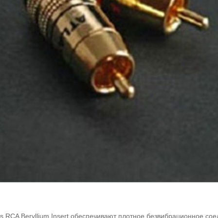
as RCA Beryllium Insert обеспечивают плотное безвибрационное со