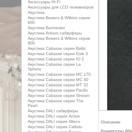
Аксессуары Hi-Fi
Аксессуары для LCD телевизоров
Акустика
Акустика Bowers & Wilkins серии
600
Акустика Burmester
Акустика Artison сабвуферы
Акустика Bowers & Wilkins серии
800
Акустика Cabasse серии Baltic
Акустика Cabasse серии Eole 3
Акустика Cabasse серии IO 2
Акустика Cabasse серии La
Sphere
Акустика Cabasse серии MC 170
Акустика Cabasse серии MC 40
Акустика Cabasse серии MT 32
Акустика Cabasse серии Pacific
Акустика Cabasse серии Stream
Акустика Cabasse серии The
Pearl
Акустика DALI сабвуферы
Акустика DALI серия Active
Акустика DALI серия Alteco
Описание:
Акустика DALI серия Callisto
Коннекторы Atl