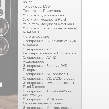
house
Телевизоры LCD
Телевизоры Плазменные
Усилители для наушников
Усилители мощности Rotel
Усилители мощности Rotel MICHI
Усилители стерео (интегральные)
Rotel MICHI
Фото аксессуары
Электроника - AV Комплекты / ДК
в коробке
Электроника - AV
Ресиверы.Усилители.Процессоры
Электроника - AV-HD
медиаплееры
Электроника - Blu-ray / DVD
Плееры
Электроника - CD ресиверы
Электроника - CD/SACD плееры
Электроника - DAC процессоры
Rotel Diamond
Электроника - iPad/iPod/iPhone -
Док-станции
Электроника - Multirooms /
Сетевые медиасистемы
Электроника - Медиаплееры с