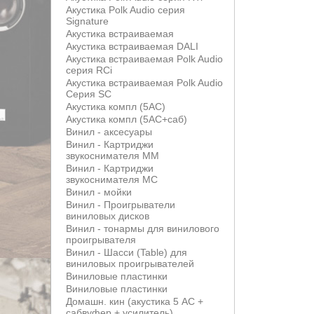
Акустика Polk Audio серия
Signature
Акустика встраиваемая
Акустика встраиваемая DALI
Акустика встраиваемая Polk Audio
серия RCi
Акустика встраиваемая Polk Audio
Серия SC
Акустика компл (5АС)
Акустика компл (5АС+саб)
Винил - аксесуары
Винил - Картриджи
звукоснимателя MM
Винил - Картриджи
звукоснимателя MС
Винил - мойки
Винил - Проигрыватели
виниловых дисков
Винил - тонармы для винилового
проигрывателя
Винил - Шасси (Table) для
виниловых проигрывателей
Виниловые пластинки
Виниловые пластинки
Домашн. кин (акустика 5 АС +
сабвуфер + усилитель)