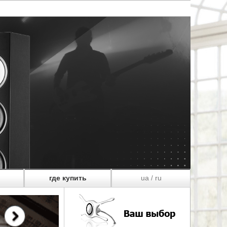
где купить
ua
ru
/