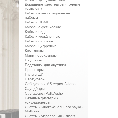
Домашние кинотеатры (полный
комплект)
Кабели - инсталяционные
наборы
Кабели HDMI
Кабели акустические
Кабели видео
Кабели межблочные
Кабели силовые
Кабели цифровые
Комплекты
Мини переходники
Наушники
Подставки для акустики
Проекторы
Пульты ДУ
Сабвуферы
Сабвуферы MS серия Aviano
Саундбары
Саундбары Polk Audio
Сетевые фильтры /
кондиционеры
Системы многоканального звука -
Multiroom
Системы управления - smart