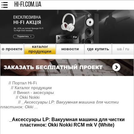
HI-FI.COM.UA
каталог
о проекте
новости
где купить
ua
ru
/
продукции
//
Портал Hi-Fi
//
Каталог продукции
//
Винил - аксесуары
//
Okki Nokki
//
_Аксессуары LP: Вакуумная машина для чистки
пластинок: Okki ...
_Аксессуары LP: Вакуумная машина для чистки
пластинок: Okki Nokki RCM mk V (White)