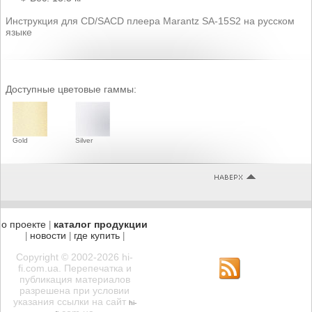
Инструкция для CD/SACD плеера Marantz SA-15S2 на русском
языке
Доступные цветовые гаммы:
Gold
Silver
о проекте
каталог продукции
|
новости
где купить
|
|
|
Copyright © 2002-2026 hi-
fi.com.ua. Перепечатка и
публикация материалов
разрешена при условии
указания ссылки на сайт
hi-