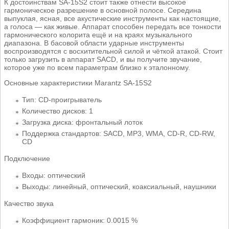
К достоинствам SA-15S2 стоит также отнести высокое
гармоническое разрешение в основной полосе. Середина
выпуклая, ясная, все акустические инструменты как настоящие,
а голоса — как живые. Аппарат способен передать все тонкости
гармонического колорита ещё и на краях музыкального
диапазона. В басовой области ударные инструменты
воспроизводятся с восхитительной силой и чёткой атакой. Стоит
только загрузить в аппарат SACD, и вы получите звучание,
которое уже по всем параметрам близко к эталонному.
Основные характеристики Marantz SA-15S2
Тип: CD-проигрыватель
Количество дисков: 1
Загрузка диска: фронтальный лоток
Поддержка стандартов: SACD, MP3, WMA, CD-R, CD-RW,
CD
Подключение
Входы: оптический
Выходы: линейный, оптический, коаксиальный, наушники
Качество звука
Коэффициент гармоник: 0.0015 %