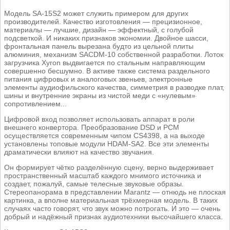
Модель SA-15S2 может служить примером для других
производителей. Качество изготовления — прецизионное,
материалы — лучшие, дизайн — эффектный, с голубой
подсветкой. И никаких признаков экономии. Двойное шасси,
фронтальная панель вырезана будто из цельной плиты
алюминия, механизм SACDM-10 собственной разработки. Лоток
загрузчика Xyron выдвигается по стальным направляющим
совершенно бесшумно. В активе также система раздельного
питания цифровых и аналоговых звеньев, электронные
элементы аудиофильского качества, симметрия в разводке плат,
шины и внутренние экраны из чистой меди с «нулевым»
сопротивлением...
Цифровой вход позволяет использовать аппарат в роли
внешнего конвертора. Преобразование DSD и PCM
осуществляется современным чипом CS4398, а на выходе
установлены топовые модули HDAM-SA2. Все эти элементы
драматически влияют на качество звучания.
Он формирует чётко разделённую сцену, верно выдерживает
пространственный масштаб каждого мнимого источника и
создает, пожалуй, самые телесные звуковые образы.
Стереопанорама в представлении Marantz — отнюдь не плоская
картинка, а вполне материальная трёхмерная модель. В таких
случаях часто говорят, что звук можно потрогать. И это — очень
добрый и надёжный признак аудиотехники высочайшего класса.