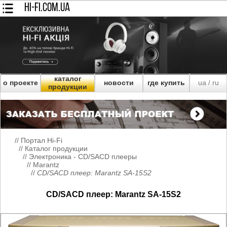
HI-FI.COM.UA
каталог
о проекте
новости
где купить
ua
ru
/
продукции
//
Портал Hi-Fi
//
Каталог продукции
//
Электроника - CD/SACD плееры
//
Marantz
//
CD/SACD плеер: Marantz SA-15S2
CD/SACD плеер: Marantz SA-15S2