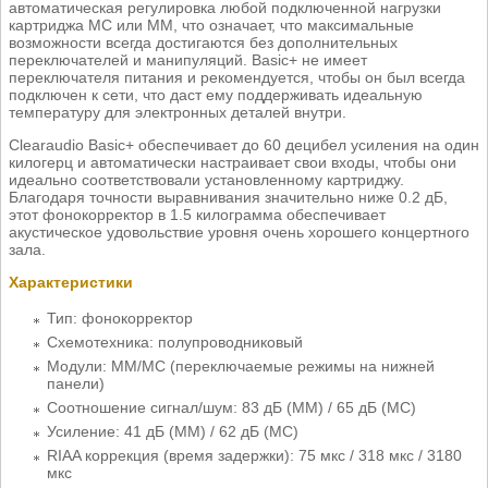
автоматическая регулировка любой подключенной нагрузки
картриджа MC или MM, что означает, что максимальные
возможности всегда достигаются без дополнительных
переключателей и манипуляций. Basic+ не имеет
переключателя питания и рекомендуется, чтобы он был всегда
подключен к сети, что даст ему поддерживать идеальную
температуру для электронных деталей внутри.
Clearaudio Basic+ обеспечивает до 60 децибел усиления на один
килогерц и автоматически настраивает свои входы, чтобы они
идеально соответствовали установленному картриджу.
Благодаря точности выравнивания значительно ниже 0.2 дБ,
этот фонокорректор в 1.5 килограмма обеспечивает
акустическое удовольствие уровня очень хорошего концертного
зала.
Характеристики
Тип: фонокорректор
Схемотехника: полупроводниковый
Модули: MM/МС (переключаемые режимы на нижней
панели)
Соотношение сигнал/шум: 83 дБ (MM) / 65 дБ (MC)
Усиление: 41 дБ (MM) / 62 дБ (MC)
RIAA коррекция (время задержки): 75 мкс / 318 мкс / 3180
мкс