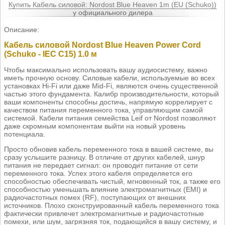
Купить Кабель силовой: Nordost Blue Heaven 1m (EU (Schuko))
у официального дилера
Описание:
Кабель силовой Nordost Blue Heaven Power Cord
(Schuko - IEC C15) 1.0 м
Чтобы максимально использовать вашу аудиосистему, важно
иметь прочную основу. Силовые кабели, используемые во всех
установках Hi-Fi или даже Mid-Fi, являются очень существенной
частью этого фундамента. Калибр производительности, который
ваши компоненты способны достичь, напрямую коррелирует с
качеством питания переменного тока, управляющим самой
системой. Кабели питания семейства Leif от Nordost позволяют
даже скромным компонентам выйти на новый уровень
потенциала.
Просто обновив кабель переменного тока в вашей системе, вы
сразу услышите разницу. В отличие от других кабелей, шнур
питания не передает сигнал: он проводит питание от сети
переменного тока. Успех этого кабеля определяется его
способностью обеспечивать чистый, мгновенный ток, а также его
способностью уменьшать влияние электромагнитных (EMI) и
радиочастотных помех (RF), поступающих от внешних
источников. Плохо сконструированный кабель переменного тока
фактически привлечет электромагнитные и радиочастотные
помехи, или шум, загрязняя ток, подающийся в вашу систему, и