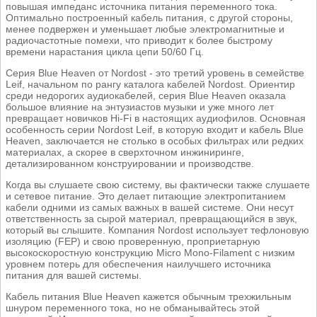
повышая импеданс источника питания переменного тока.
Оптимально построенный кабель питания, с другой стороны,
менее подвержен и уменьшает любые электромагнитные и
радиочастотные помехи, что приводит к более быстрому
времени нарастания цикла цепи 50/60 Гц.
Серия Blue Heaven от Nordost - это третий уровень в семействе
Leif, начальном по рангу каталога кабелей Nordost. Ориентир
среди недорогих аудиокабелей, серия Blue Heaven оказала
большое влияние на энтузиастов музыки и уже много лет
превращает новичков Hi-Fi в настоящих аудиофилов. Основная
особенность серии Nordost Leif, в которую входит и кабель Blue
Heaven, заключается не столько в особых фильтрах или редких
материалах, а скорее в сверхточном инжиниринге,
детализированном конструировании и производстве.
Когда вы слушаете свою систему, вы фактически также слушаете
и сетевое питание. Это делает питающие электропитанием
кабели одними из самых важных в вашей системе. Они несут
ответственность за сырой материал, превращающийся в звук,
который вы слышите. Компания Nordost использует тефлоновую
изоляцию (FEP) и свою проверенную, проприетарную
высокоскоростную конструкцию Micro Mono-Filament с низким
уровнем потерь для обеспечения наилучшего источника
питания для вашей системы.
Кабель питания Blue Heaven кажется обычным трехжильным
шнуром переменного тока, но не обманывайтесь этой