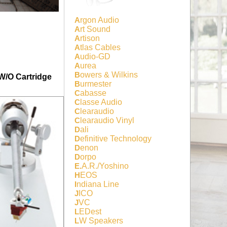
Argon Audio
Art Sound
Artison
Atlas Cables
Audio-GD
Aurea
Bowers & Wilkins
/O Cartridge
Burmester
Cabasse
Classe Audio
Clearaudio
Clearaudio Vinyl
Dali
Definitive Technology
Denon
Dorpo
E.A.R./Yoshino
HEOS
Indiana Line
JICO
JVC
LEDest
LW Speakers