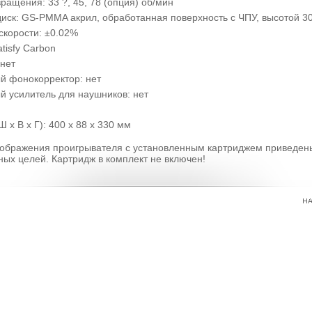
ращения: 33 ?, 45, 78 (опция) об/мин
иск: GS-PMMA акрил, обработанная поверхность с ЧПУ, высотой 3
скорости: ±0.02%
tisfy Carbon
 нет
й фонокорректор: нет
й усилитель для наушников: нет
 х В х Г): 400 x 88 x 330 мм
ображения проигрывателя с установленным картриджем приведен
ых целей. Картридж в комплект не включен!