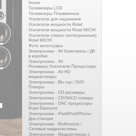
house
Телевизоры LCD
Телевизоры Плазменные
Усилители для наушников
Усилители мощности Rotel
Усилители мощности Rotel MICHI
Усилители стерео (интегральные)
Rotel MICHI
Фото аксессуары
Электроника - AV Комплекты / ДК
в коробке
Электроника - AV
Ресиверы.Усилители.Процессоры
Электроника - AV-HD
медиаплееры
Электроника - Blu-ray / DVD
Плееры
Электроника - CD ресиверы
Электроника - CD/SACD плееры
Электроника - DAC процессоры
Rotel Diamond
Электроника - iPad/iPod/iPhone -
Док-станции
Электроника - Multirooms /
Сетевые медиасистемы
Электроника - Медиаплееры с