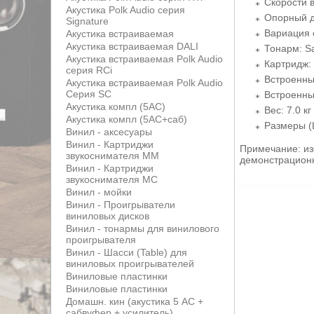
Скорости в
Акустика Polk Audio серия
Опорный д
Signature
Вариация 
Акустика встраиваемая
Акустика встраиваемая DALI
Тонарм: Sa
Акустика встраиваемая Polk Audio
Картридж:
серия RCi
Встроенны
Акустика встраиваемая Polk Audio
Серия SC
Встроенны
Акустика компл (5АС)
Вес: 7.0 кг
Акустика компл (5АС+саб)
Размеры (Ш
Винил - аксесуары
Винил - Картриджи
Примечание: из
звукоснимателя MM
демонстрационн
Винил - Картриджи
звукоснимателя MС
Винил - мойки
Винил - Проигрыватели
виниловых дисков
Винил - тонармы для винилового
проигрывателя
Винил - Шасси (Table) для
виниловых проигрывателей
Виниловые пластинки
Виниловые пластинки
Домашн. кин (акустика 5 АС +
сабвуфер + усилитель)