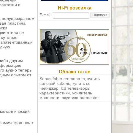
дложении
фантазии и
Hi-Fi розсилка
E-mail:
а полупрозрачном
вая пластина
ески
двигателя не
тсутствие
Запатентованный
одную
либо другим
информацию,
го аудио теперь
Облако тэгов
одным опытом от
Sonus faber cremona m
купить
,
силовой кабель
купить cd
,
чейнджер
lcd телевизоры
,
характеристики
усилитель
,
мощности
акустика burmester
,
 металлический
рамическая ось +