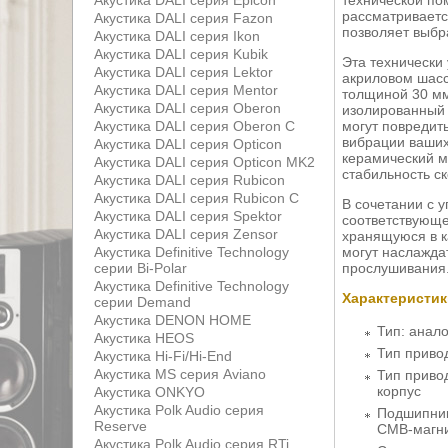
Акустика DALI серия Epicon
технической по
рассматриваетс
Акустика DALI серия Fazon
позволяет выбра
Акустика DALI серия Ikon
Акустика DALI серия Kubik
Эта технически
Акустика DALI серия Lektor
акриловом шасс
Акустика DALI серия Mentor
толщиной 30 м
Акустика DALI серия Oberon
изолированный 
Акустика DALI серия Oberon С
могут повредить
вибрации ваших
Акустика DALI серия Opticon
керамический м
Акустика DALI серия Opticon MK2
стабильность с
Акустика DALI серия Rubicon
Акустика DALI серия Rubicon С
В сочетании с 
Акустика DALI серия Spektor
соответствующе
Акустика DALI серия Zensor
хранящуюся в к
Акустика Definitive Technology
могут наслажда
серии Bi-Polar
прослушивания
Акустика Definitive Technology
Характеристик
серии Demand
Акустика DENON HOME
Тип: анал
Акустика HEOS
Тип приво
Акустика Hi-Fi/Hi-End
Акустика MS серия Aviano
Тип приво
корпус
Акустика ONKYO
Акустика Polk Audio серия
Подшипник
Reserve
CMB-магни
Акустика Polk Audio серия RTi