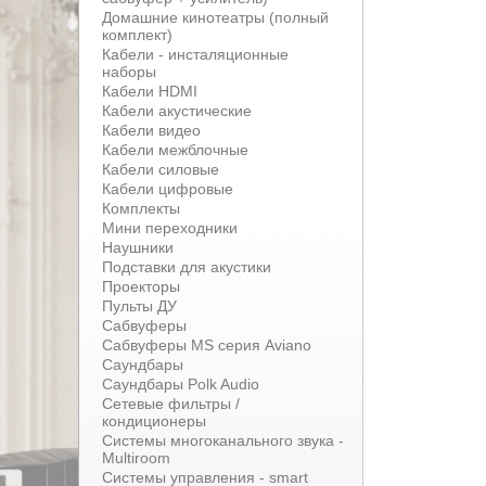
Домашние кинотеатры (полный
комплект)
Кабели - инсталяционные
наборы
Кабели HDMI
Кабели акустические
Кабели видео
Кабели межблочные
Кабели силовые
Кабели цифровые
Комплекты
Мини переходники
Наушники
Подставки для акустики
Проекторы
Пульты ДУ
Сабвуферы
Сабвуферы MS серия Aviano
Саундбары
Саундбары Polk Audio
Сетевые фильтры /
кондиционеры
Системы многоканального звука -
Multiroom
Системы управления - smart