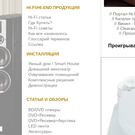
HI-FI/HI-END ПРОДУКЦИЯ
//
Портал Hi-
Hi-Fi статьи
//
Каталог 
Где Купить?
//
Винил -
Hi-Fi советы
//
Clearau
//
Проиг
Как все начиналось
Глоссарий терминов
Ссылки
Проигрыват
ИНСТАЛЛЯЦИЯ
Умный дом / Smart House
Домашний кинотеатр
Озвучивание помещений
Комплексные решения
Демонстрация
СТАТЬИ И ОБЗОРЫ
BD/DVD плееры
DVD+Ресивер
DVD+Ресивер+Акустика
LED лента
Аксессуары