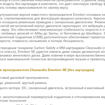
мощи в сопоставлении компонентов проигрывателя. В данном пре
я модель без картриджа в комплекте, что дает некоторую свободу 
ть головку звукоснимателя по своему вкусу.
 улучшенная версия известного проигрывателя Emotion основана н
и, спроектированном для фильтрации вредного резонанса. Акрило
м оснащена ременным приводом с синхронным двигателем. Физич
литой металлический корпус двигателя гарантирует, что вибрации 
 звуку. Это обеспечивает максимальную стабильность скорости и о
 любимых записей от Аббы до Заппы, от Бетховена до Шенберга. 
агнитный подшипник (CMB) дополнительно обеспечивает превосх
корости, плавность скольжения и полную бесшумность.
углеродным тонармом Carbon Satisfy и MM-картриджем Clearaudio (
го класса), Emotion SE удается извлечь даже самую деликатную 
анавках винилового диска. Даже новички в мире высококачественно
ться максимальной точностью воспроизведения музыки и превосх
.
и проигрывателя Clearaudio Emotion SE (без картриджа)
оговый дисковый проигрыватель
да: ременной, круглый ремень
дного мотора: DC, синхронный двигатель, встроенный в массивный
: запатентованный перевернутый подшипник и отполированная ке
тная технология