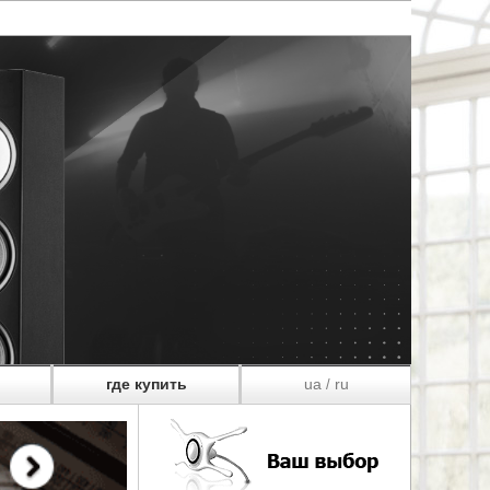
где купить
ua
ru
/