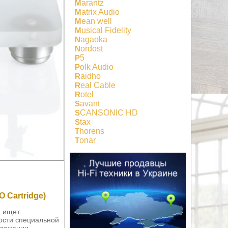
Marantz
Matrix Audio
Mean well
Musical Fidelity
Nagaoka
Nordost
P5
Polk Audio
Raidho
Real Cable
Rotel
Savant
SCANSONIC HD
Stax
Thorens
Tonar
 Cartridge)
й ищет
ости специальной