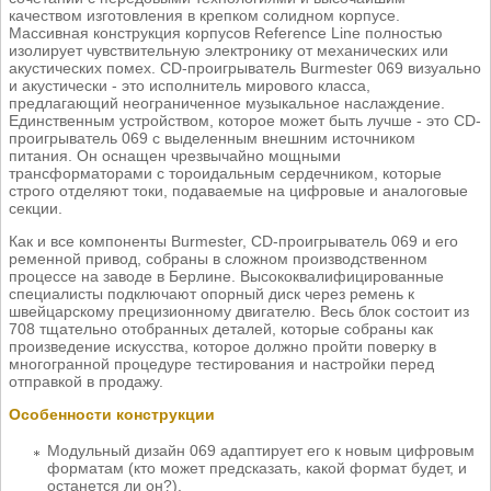
качеством изготовления в крепком солидном корпусе.
Массивная конструкция корпусов Reference Line полностью
изолирует чувствительную электронику от механических или
акустических помех. CD-проигрыватель Burmester 069 визуально
и акустически - это исполнитель мирового класса,
предлагающий неограниченное музыкальное наслаждение.
Единственным устройством, которое может быть лучше - это CD-
проигрыватель 069 с выделенным внешним источником
питания. Он оснащен чрезвычайно мощными
трансформаторами с тороидальным сердечником, которые
строго отделяют токи, подаваемые на цифровые и аналоговые
секции.
Как и все компоненты Burmester, CD-проигрыватель 069 и его
ременной привод, собраны в сложном производственном
процессе на заводе в Берлине. Высококвалифицированные
специалисты подключают опорный диск через ремень к
швейцарскому прецизионному двигателю. Весь блок состоит из
708 тщательно отобранных деталей, которые собраны как
произведение искусства, которое должно пройти поверку в
многогранной процедуре тестирования и настройки перед
отправкой в продажу.
Особенности конструкции
Модульный дизайн 069 адаптирует его к новым цифровым
форматам (кто может предсказать, какой формат будет, и
останется ли он?).