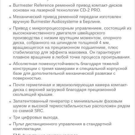
Burmester Reference ременной привод компакт-дисков
основан на лазерной технологии CD-2 PRO.
Механический привод ременной передачи изготовлен
вручную Burmester Audiosysteme в Берлине.
Привод с микропроцессорным управлением, состоящий из
высококачественного двигателя швейцарского
производства с низким крутящим моментом, опорного
диска, собранного на шпинделе толщиной 4 мм,
вращающегося на прецизионном подшипнике, плюс
стабилизатор для эффекта маховика. Он гарантирует
плавное вращение в любой точке процесса проигрывания.
Абсолютная помехоустойчивость благодаря тяжелой
конструкции с тремя камерами и специальной корпусной
базе для дополнительной механической развязки с
поверхностью.
Почти герметичная и звукоизолирующая камера компакт-
диска с верхней загрузкой благодаря прецизионной
скользящей крышке.
Запатентованный генератор с минимальным фазовым
шумом и высокой термостабильностью расположен рядом
со схемой SRC.
Три цифровых выхода.
Пульт дистанционного управления в стандартной
комплектации.