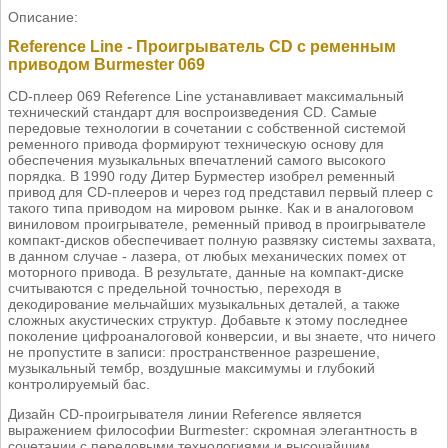
Описание:
Reference Line - Проигрыватель CD с ременным
приводом Burmester 069
CD-плеер 069 Reference Line устанавливает максимальный
технический стандарт для воспроизведения CD. Самые
передовые технологии в сочетании с собственной системой
ременного привода формируют техническую основу для
обеспечения музыкальных впечатлений самого высокого
порядка. В 1990 году Дитер Бурместер изобрел ременный
привод для CD-плееров и через год представил первый плеер с
такого типа приводом на мировом рынке. Как и в аналоговом
виниловом проигрывателе, ременный привод в проигрывателе
компакт-дисков обеспечивает полную развязку системы захвата,
в данном случае - лазера, от любых механических помех от
моторного привода. В результате, данные на компакт-диске
считываются с предельной точностью, переходя в
декодирование мельчайших музыкальных деталей, а также
сложных акустических структур. Добавьте к этому последнее
поколение цифроаналоговой конверсии, и вы знаете, что ничего
не пропустите в записи: пространственное разрешение,
музыкальный тембр, воздушные максимумы и глубокий
контролируемый бас.
Дизайн CD-проигрывателя линии Reference является
выражением философии Burmester: скромная элегантность в
сочетании с передовыми технологиями и высочайшим