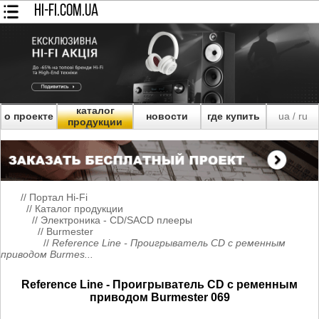
HI-FI.COM.UA
каталог
о проекте
новости
где купить
ua
ru
/
продукции
//
Портал Hi-Fi
//
Каталог продукции
//
Электроника - CD/SACD плееры
//
Burmester
//
Reference Line - Проигрыватель CD с ременным
приводом Burmes...
Reference Line - Проигрыватель CD с ременным
приводом Burmester 069