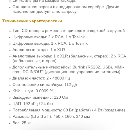
EMI-фильтры на каждом каскаде.
Стандартная версия в анодированном серебре. Другие
исполнения доступны по запросу.
Технические характеристики
Тип: CD-плеер с ременным приводом и верхней загрузкой
Цифровые входы: 2 х RCA, 1 x Toslink
Цифровые выходы: 1 х RCA, 1 x Toslink
Аналоговые входы: 1 х XLR
Аналоговые выходы: 1 х XLR (балансный, стерео), 2 x RCA
(небалансные, стерео)
Дополнительные интерфейсы: Burlink (RS232, USB), MMI-
слот, DC IN/OUT (дистанционное управление питанием)
Диапазон частот: 2 - 48000 Гц
Соотношение сигнал/шум: 112 дБ
КНИ + шум: 0.0009 %
Выходной импеданс: 120 Ом
ЦАП: 192 кГц / 24 бит
Потребляемая мощность: 60 Вт (работа) / 4 Вт (ожидание)
Размеры (Ш x В x Г): 450 x 160 x 340 мм
Вес: 25 кг