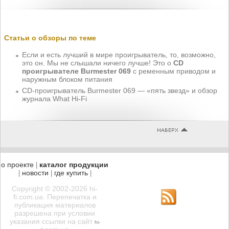
Статьи о обзоры по теме
Если и есть лучший в мире проигрыватель, то, возможно,
это он. Мы не слышали ничего лучше! Это о
CD
проигрывателе Burmester 069
с ременным приводом и
наружным блоком питания
CD-проигрыватель Burmester 069 — «пять звезд» и обзор
журнала What Hi-Fi
о проекте
каталог продукции
|
новости
где купить
|
|
|
Copyright © 2002-2026 hi-
fi.com.ua. Перепечатка и
публикация материалов
разрешена при условии
указания ссылки на сайт
hi-