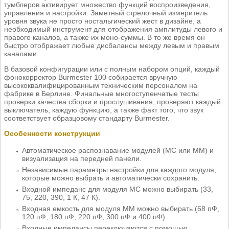
тумблеров активирует множество функций воспроизведения,
управления и настройки. Заметный стрелочный измеритель
уровня звука не просто ностальгический жест в дизайне, а
необходимый инструмент для отображения амплитуды левого и
правого каналов, а также их моно-суммы. В то же время он
быстро отображает любые дисбалансы между левым и правым
каналами.
В базовой конфигурации или с полным набором опций, каждый
фонокорректор Burmester 100 собирается вручную
высококвалифицированным техническим персоналом на
фабрике в Берлине. Финальные многоступенчатые тесты
проверки качества сборки и прослушивания, проверяют каждый
выключатель, каждую функцию, а также факт того, что звук
соответствует образцовому стандарту Burmester.
Особенности конструкции
Автоматическое распознавание модулей (MC или MM) и
визуализация на передней панели.
Независимые параметры настройки для каждого модуля,
которые можно выбрать и автоматически сохранить.
Входной импеданс для модуля MC можно выбирать (33,
75, 220, 390, 1 К, 47 К).
Входная емкость для модуля MM можно выбирать (68 пФ,
120 пФ, 180 пФ, 220 пФ, 300 пФ и 400 пФ).
Входные импедансы переключаются с помощью