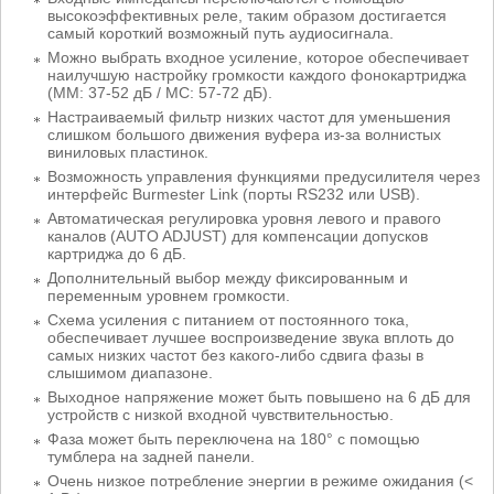
высокоэффективных реле, таким образом достигается
самый короткий возможный путь аудиосигнала.
Можно выбрать входное усиление, которое обеспечивает
наилучшую настройку громкости каждого фонокартриджа
(ММ: 37-52 дБ / МС: 57-72 дБ).
Настраиваемый фильтр низких частот для уменьшения
слишком большого движения вуфера из-за волнистых
виниловых пластинок.
Возможность управления функциями предусилителя через
интерфейс Burmester Link (порты RS232 или USB).
Автоматическая регулировка уровня левого и правого
каналов (AUTO ADJUST) для компенсации допусков
картриджа до 6 дБ.
Дополнительный выбор между фиксированным и
переменным уровнем громкости.
Схема усиления с питанием от постоянного тока,
обеспечивает лучшее воспроизведение звука вплоть до
самых низких частот без какого-либо сдвига фазы в
слышимом диапазоне.
Выходное напряжение может быть повышено на 6 дБ для
устройств с низкой входной чувствительностью.
Фаза может быть переключена на 180° с помощью
тумблера на задней панели.
Очень низкое потребление энергии в режиме ожидания (<