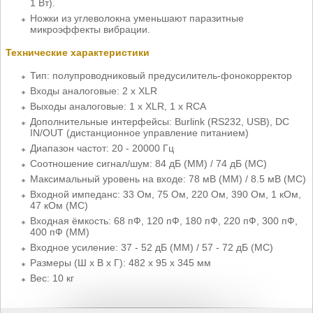
1 Вт).
Ножки из углеволокна уменьшают паразитные
микроэффекты вибрации.
Технические характеристики
Тип: полупроводниковый предусилитель-фонокорректор
Входы аналоговые: 2 х XLR
Выходы аналоговые: 1 x XLR, 1 х RCA
Дополнительные интерфейсы: Burlink (RS232, USB), DC
IN/OUT (дистанционное управление питанием)
Диапазон частот: 20 - 20000 Гц
Соотношение сигнал/шум: 84 дБ (MM) / 74 дБ (MC)
Максимальный уровень на входе: 78 мВ (MM) / 8.5 мВ (MC)
Входной импеданс: 33 Ом, 75 Ом, 220 Ом, 390 Ом, 1 кОм,
47 кОм (МС)
Входная ёмкость: 68 пФ, 120 пФ, 180 пФ, 220 пФ, 300 пФ,
400 пФ (МM)
Входное усиление: 37 - 52 дБ (ММ) / 57 - 72 дБ (МС)
Размеры (Ш x В x Г): 482 x 95 х 345 мм
Вес: 10 кг