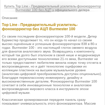
Купить Top Line - Предварительный усилитель-фонокорректор
Burmester 100 без АЦП
у официального дилера
Описание:
Top Line - Предварительный усилитель-
фонокорректор без АЦП Burmester 100
Со своим последним фонокорректором 100-й модели, Дитер
Бурместер продолжает то, что он когда-то начал со своим
высоко оценённым и успешным фонокорректором 838 в 80-х
годах. Burmester 100 - это настоящий глоток свежего воздуха
для фанатов аналогового звука. Возвращаясь к компоненту,
который так долго был эталоном в своей нише и модернизируя
его всеми доступными технологиями 21-го века, Burmester не
только предоставляет любителям винила новую точку отсчета в
воспроизведении, но и даёт технологию оцифровки их
коллекции пластинок на высшем музыкальном уровне
(аналогово-цифровой преобразователь доступен опционально).
Благодаря первоклассному инжинирингу, дизайну и
высококачественным деталям, Фонокорректор Burmester 100
сочетает в себе инновационные технологии и аналоговое
воспроизведение мирового класса в инструменте эпохи
цифровой музыки.
Классическая хромированная передняя панель сразу
показывает универсальность этого фонокорректора. Массив