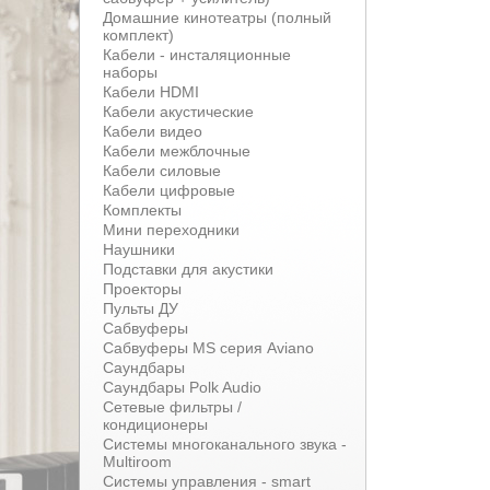
Домашние кинотеатры (полный
комплект)
Кабели - инсталяционные
наборы
Кабели HDMI
Кабели акустические
Кабели видео
Кабели межблочные
Кабели силовые
Кабели цифровые
Комплекты
Мини переходники
Наушники
Подставки для акустики
Проекторы
Пульты ДУ
Сабвуферы
Сабвуферы MS серия Aviano
Саундбары
Саундбары Polk Audio
Сетевые фильтры /
кондиционеры
Системы многоканального звука -
Multiroom
Системы управления - smart