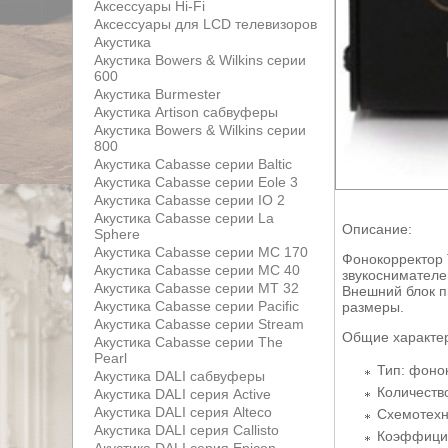
Аксессуары Hi-Fi
Аксессуары для LCD телевизоров
Акустика
Акустика Bowers & Wilkins серии
600
Акустика Burmester
Акустика Artison сабвуферы
Акустика Bowers & Wilkins серии
800
Акустика Cabasse серии Baltic
Акустика Cabasse серии Eole 3
Акустика Cabasse серии IO 2
Акустика Cabasse серии La
Описание:
Sphere
Акустика Cabasse серии MC 170
Фонокорректор 
Акустика Cabasse серии MC 40
звукоснимателе
Акустика Cabasse серии MT 32
Внешний блок п
Акустика Cabasse серии Pacific
размеры.
Акустика Cabasse серии Stream
Общие характе
Акустика Cabasse серии The
Pearl
Тип: фоно
Акустика DALI сабвуферы
Количество
Акустика DALI серия Active
Акустика DALI серия Alteco
Схемотехн
Акустика DALI серия Callisto
Коэффицие