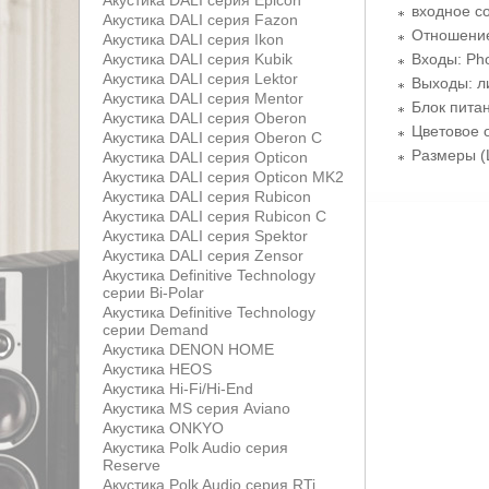
Акустика DALI серия Epicon
входное с
Акустика DALI серия Fazon
Отношение
Акустика DALI серия Ikon
Входы: Ph
Акустика DALI серия Kubik
Акустика DALI серия Lektor
Выходы: л
Акустика DALI серия Mentor
Блок пита
Акустика DALI серия Oberon
Цветовое 
Акустика DALI серия Oberon С
Размеры (
Акустика DALI серия Opticon
Акустика DALI серия Opticon MK2
Акустика DALI серия Rubicon
Акустика DALI серия Rubicon С
Акустика DALI серия Spektor
Акустика DALI серия Zensor
Акустика Definitive Technology
серии Bi-Polar
Акустика Definitive Technology
серии Demand
Акустика DENON HOME
Акустика HEOS
Акустика Hi-Fi/Hi-End
Акустика MS серия Aviano
Акустика ONKYO
Акустика Polk Audio серия
Reserve
Акустика Polk Audio серия RTi