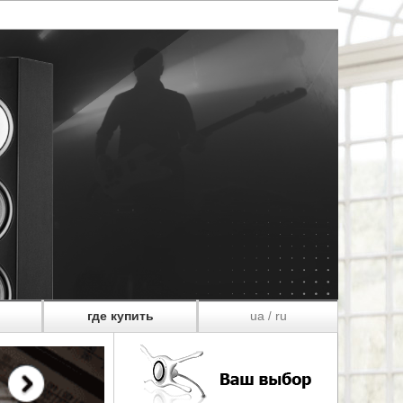
где купить
ua
ru
/