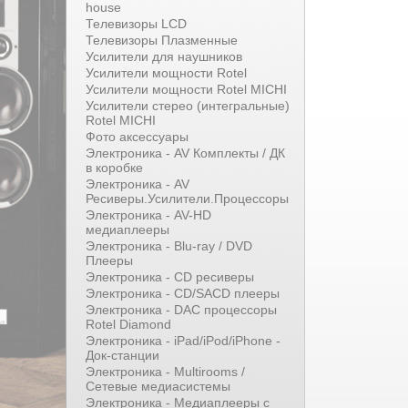
house
Телевизоры LCD
Телевизоры Плазменные
Усилители для наушников
Усилители мощности Rotel
Усилители мощности Rotel MICHI
Усилители стерео (интегральные)
Rotel MICHI
Фото аксессуары
Электроника - AV Комплекты / ДК
в коробке
Электроника - AV
Ресиверы.Усилители.Процессоры
Электроника - AV-HD
медиаплееры
Электроника - Blu-ray / DVD
Плееры
Электроника - CD ресиверы
Электроника - CD/SACD плееры
Электроника - DAC процессоры
Rotel Diamond
Электроника - iPad/iPod/iPhone -
Док-станции
Электроника - Multirooms /
Сетевые медиасистемы
Электроника - Медиаплееры с