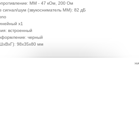
опротивление: MM - 47 кОм, 200 Ом
 сигнал/шум (звукосниматель MM): 82 дБ
ono
инейный x1
ния: встроенный
оформление: черный
ШхВхГ): 98x35x80 мм