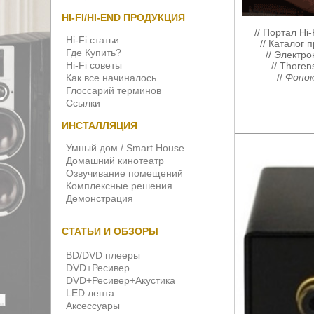
HI-FI/HI-END ПРОДУКЦИЯ
//
Портал Hi-
Hi-Fi статьи
//
Каталог 
Где Купить?
//
Электро
Hi-Fi советы
//
Thoren
//
Фонок
Как все начиналось
Глоссарий терминов
Ссылки
ИНСТАЛЛЯЦИЯ
Умный дом / Smart House
Домашний кинотеатр
Озвучивание помещений
Комплексные решения
Демонстрация
СТАТЬИ И ОБЗОРЫ
BD/DVD плееры
DVD+Ресивер
DVD+Ресивер+Акустика
LED лента
Аксессуары