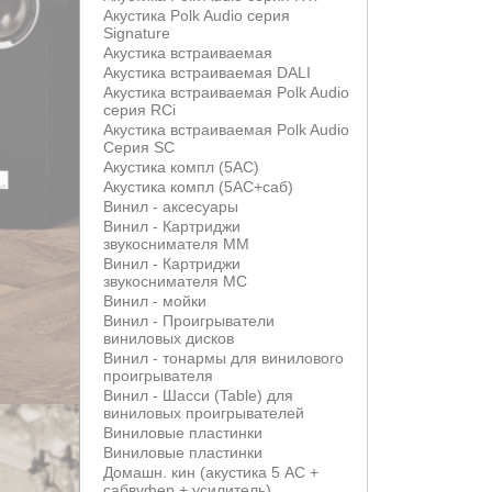
Акустика Polk Audio серия
Signature
Акустика встраиваемая
Акустика встраиваемая DALI
Акустика встраиваемая Polk Audio
серия RCi
Акустика встраиваемая Polk Audio
Серия SC
Акустика компл (5АС)
Акустика компл (5АС+саб)
Винил - аксесуары
Винил - Картриджи
звукоснимателя MM
Винил - Картриджи
звукоснимателя MС
Винил - мойки
Винил - Проигрыватели
виниловых дисков
Винил - тонармы для винилового
проигрывателя
Винил - Шасси (Table) для
виниловых проигрывателей
Виниловые пластинки
Виниловые пластинки
Домашн. кин (акустика 5 АС +
сабвуфер + усилитель)