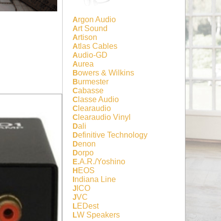
Argon Audio
Art Sound
Artison
Atlas Cables
Audio-GD
Aurea
Bowers & Wilkins
Burmester
Cabasse
Classe Audio
Clearaudio
Clearaudio Vinyl
Dali
Definitive Technology
Denon
Dorpo
E.A.R./Yoshino
HEOS
Indiana Line
JICO
JVC
LEDest
LW Speakers