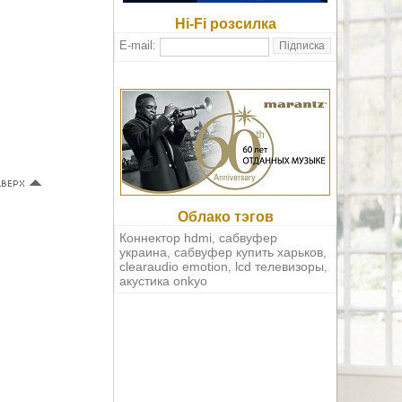
Hi-Fi розсилка
E-mail:
Облако тэгов
Коннектор hdmi
сабвуфер
,
украина
сабвуфер купить харьков
,
,
clearaudio emotion
lcd телевизоры
,
,
акустика onkyo