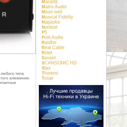
Marantz
Matrix Audio
Mean well
Musical Fidelity
Nagaoka
Nordost
P5
Polk Audio
Raidho
Real Cable
Rotel
Savant
SCANSONIC HD
Stax
Thorens
 любого типа
Tonar
стого алюминия.
мпактные