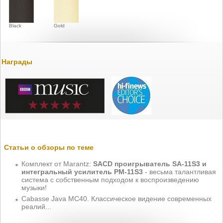
Black
Gold
Награды
Статьи о обзоры по теме
Комплект от Marantz:
SACD проигрыватель SA-11S3 и
интегральный усилитель PM-11S3
- весьма талантливая
система с собственным подходом к воспроизведению
музыки!
Cabasse Java MC40. Классическое видение современных
реалий...