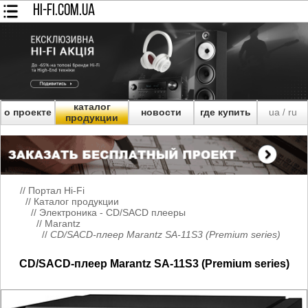
HI-FI.COM.UA
каталог
о проекте
новости
где купить
ua
ru
/
продукции
//
Портал Hi-Fi
//
Каталог продукции
//
Электроника - CD/SACD плееры
//
Marantz
//
CD/SACD-плеер Marantz SA-11S3 (Premium series)
CD/SACD-плеер Marantz SA-11S3 (Premium series)