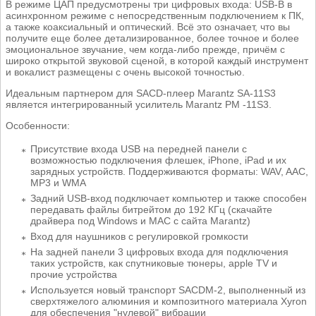
В режиме ЦАП предусмотрены три цифровых входа: USB-B в
асинхронном режиме с непосредственным подключением к ПК,
а также коаксиальный и оптический. Всё это означает, что вы
получите еще более детализированное, более точное и более
эмоциональное звучание, чем когда-либо прежде, причём с
широко открытой звуковой сценой, в которой каждый инструмент
и вокалист размещены с очень высокой точностью.
Идеальным партнером для SACD-плеер Marantz SA-11S3
является интегрированный усилитель Marantz PM -11S3.
Особенности:
Присутствие входа USB на передней панели с
возможностью подключения флешек, iPhone, iPad и их
зарядных устройств. Поддерживаются форматы: WAV, AAC,
MP3 и WMA
Задний USB-вход подключает компьютер и также способен
передавать файлы битрейтом до 192 КГц (скачайте
драйвера под Windows и MAC с сайта Marantz)
Вход для наушников с регулировкой громкости
На задней панели 3 цифровых входа для подключения
таких устройств, как спутниковые тюнеры, apple TV и
прочие устройства
Используется новый транспорт SACDM-2, выполненный из
сверхтяжелого алюминия и композитного материала Xyron
для обеспечения "нулевой" вибрации