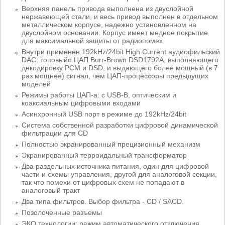
Верхняя панель привода выполнена из двуслойной
нержавеющей стали, и весь привод выполнен в отдельном
металлическом корпусе, надежно установленном на
двуслойном основании. Корпус имеет медное покрытие
для максимальной защиты от радиопомех.
Внутри применен 192kHz/24bit High Current аудиофильский
DAC: топовыйо ЦАП Burr-Brown DSD1792A, выполняющего
декодировку PCM и DSD, и выдающего более мощный (в 7
раз мощнее) сигнал, чем ЦАП-процессоры предыдущих
моделей
Режимы работы ЦАП-а: с USB-B, оптическим и
коаксиальным цифровыми входами
Асинхронный USB порт в режиме до 192kHz/24bit
Система собственной разработки цифровой динамической
фильтрации для CD
Полностью экранированный прецизионный механизм
Экранированный терроидальный трансформатор
Два раздельных источника питания, один для цифровой
части и схемы управления, другой для аналоговой секции,
так что помехи от цифровых схем не попадают в
аналоговый тракт
Два типа фильтров. Выбор фильтра - CD / SACD.
Позолоченные разъемы
ЭКО технологии: режим автоматического отключения,