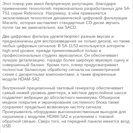
Этот плеер уже имел безупречную репутацию, благодаря
применению технологий, первоначально разработанных для SA-
7S1 серии Reference. Например, в нём применяется
эксклюзивная технология динамической цифровой фильтрации
Marantz, которая заставляет стандартные CD-диски звучать
почти так же замечательно, как SACD.
Два цифровых фильтра удовлетворяют разным вкусам и
предназначены для воспроизведения не только дисков, но также
любых цифровых сигналов. В SA-11S3 используется алгоритм
high-end уровня, прежде применявшийся только в
профессиональных студиях звукозаписи. Он обеспечивает
лучшую детализацию, гораздо более широкую звуковую сцену и
совершенный баланс. Кроме того, плеер предусматривает
полностью балансную обработку сигнала на симметричной
схеме с дискретными компонентами, а также фирменные
модули HDAM-SA2.
Внутренний прецизионный тактовый генератор обеспечивает
самый низкий уровень джиттера, а жёсткое двухслойное шасси
подавляет вибрации до абсолютного минимума. Обширное
медное покрытие и экранирование системного блока также
сохраняют предельно возможную чистоту сигнала.
Проигрыватель оборудован высококачественным выходом для
наушников с модулем HDAM-SA2 и усилением с токовой
обратной связью. Сверх того, на передней панели имеется вход
USB.