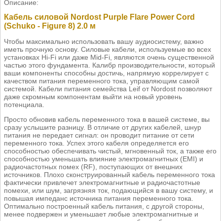
Описание:
Кабель силовой Nordost Purple Flare Power Cord
(Schuko - Figure 8) 2.0 м
Чтобы максимально использовать вашу аудиосистему, важно
иметь прочную основу. Силовые кабели, используемые во всех
установках Hi-Fi или даже Mid-Fi, являются очень существенной
частью этого фундамента. Калибр производительности, который
ваши компоненты способны достичь, напрямую коррелирует с
качеством питания переменного тока, управляющим самой
системой. Кабели питания семейства Leif от Nordost позволяют
даже скромным компонентам выйти на новый уровень
потенциала.
Просто обновив кабель переменного тока в вашей системе, вы
сразу услышите разницу. В отличие от других кабелей, шнур
питания не передает сигнал: он проводит питание от сети
переменного тока. Успех этого кабеля определяется его
способностью обеспечивать чистый, мгновенный ток, а также его
способностью уменьшать влияние электромагнитных (EMI) и
радиочастотных помех (RF), поступающих от внешних
источников. Плохо сконструированный кабель переменного тока
фактически привлечет электромагнитные и радиочастотные
помехи, или шум, загрязняя ток, подающийся в вашу систему, и
повышая импеданс источника питания переменного тока.
Оптимально построенный кабель питания, с другой стороны,
менее подвержен и уменьшает любые электромагнитные и