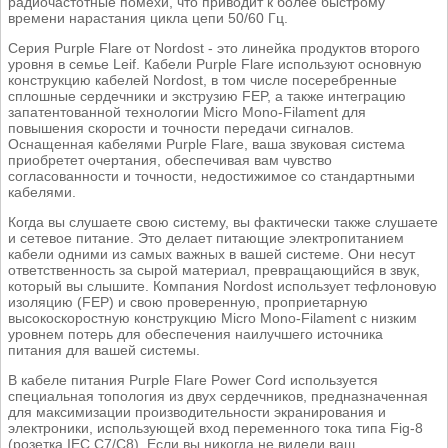
радиочастотные помехи, что приводит к более быстрому
времени нарастания цикла цепи 50/60 Гц.
Серия Purple Flare от Nordost - это линейка продуктов второго
уровня в семье Leif. Кабели Purple Flare используют основную
конструкцию кабелей Nordost, в том числе посеребренные
сплошные сердечники и экструзию FEP, а также интеграцию
запатентованной технологии Micro Mono-Filament для
повышения скорости и точности передачи сигналов.
Оснащенная кабелями Purple Flare, ваша звуковая система
приобретет очертания, обеспечивая вам чувство
согласованности и точности, недостижимое со стандартными
кабелями.
Когда вы слушаете свою систему, вы фактически также слушаете
и сетевое питание. Это делает питающие электропитанием
кабели одними из самых важных в вашей системе. Они несут
ответственность за сырой материал, превращающийся в звук,
который вы слышите. Компания Nordost использует тефлоновую
изоляцию (FEP) и свою проверенную, проприетарную
высокоскоростную конструкцию Micro Mono-Filament с низким
уровнем потерь для обеспечения наилучшего источника
питания для вашей системы.
В кабеле питания Purple Flare Power Cord используется
специальная топология из двух сердечников, предназначенная
для максимизации производительности экранирования и
электроники, использующей вход переменного тока типа Fig-8
(розетка IEC C7/C8). Если вы никогда не видели ваш