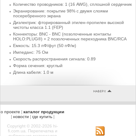
Количество проводников: 1 (16 AWG), сплошной сердечник
Экранирование: покрытие 98% с двумя слоями
посеребренного экрана
Диэлектрик: фторированный этилен-пропилен высокой
чистоты класса 1.1 (FEP)
Коннекторы: BNC - BNC (позолоченные контакты
HOLO:PLUG®) + 2 позолоченных переходника BNC/RCA
Емкость: 15.3 пФ/фут (50 пФ/м)
Импеданс: 75 Ом
Скорость распространения сигнала: 0.89
Форма сечения: круглый
Длина кабеля: 1.0 м
о проекте
каталог продукции
|
новости
где купить
|
|
|
Copyright © 2002-2026 hi-
fi.com.ua. Перепечатка и
публикация материалов