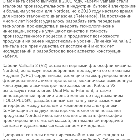
С момента своего выпуска в 2001 году, кабели Valhalla стали
эталоном производительности в индустрии бытовой электроники
и большим успехом для Nordost, но к 2013 году настало время
для нового эталонного диапазона (Reference). На протяжении
многих лет Nordost удавалось разрабатывать передовые
технологии производства и внедрять технологические
инновации, которые улучшают качество и точность
производственного процесса и продвигают возможности
продукции на ранее недостижимые уровни. Линейка Valhalla 2
впитала все преимущества от достижений многих лет
исследований и разработок во всех аспектах конструкции
кабеля.
Кабели Valhalla 2 (V2) остаются верными философии дизайна
Nordost, используя посеребренные проводники со сплошным
медным (OFC) сердечником, изоляцию из экструдированного
фторированного этилен-пропилена, механически выверенную
конструкцию и асимметричное заземление. Кабели V2
используют технологию Dual Mono-Filament, а также
инновационный проприетарный коннектор под названием
HOLO:PLUG®, разработанный как наилучший возможный
интерфейс между кабелем и компонентом электроники.
Комбинация этих двух новаторских технологий позволяет
продуктам Nordost идеально соответствовать философии
проектирования с малой массой, оптимальной передачей
сигнала и идеальным согласованием импеданса.
Цифровые сигналы имеют чрезвычайно точные стандарты
относительно передачи и коннекторов кабелей. Обеспечение