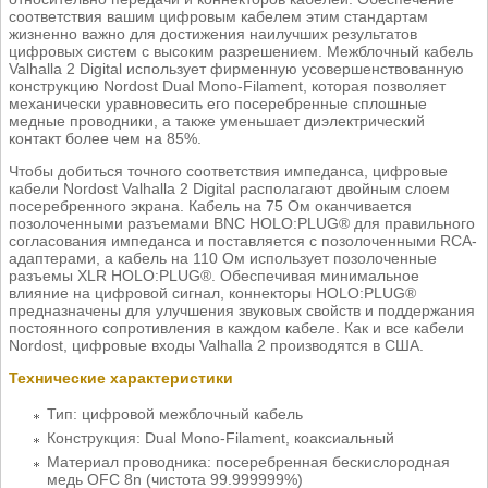
соответствия вашим цифровым кабелем этим стандартам
жизненно важно для достижения наилучших результатов
цифровых систем с высоким разрешением. Межблочный кабель
Valhalla 2 Digital использует фирменную усовершенствованную
конструкцию Nordost Dual Mono-Filament, которая позволяет
механически уравновесить его посеребренные сплошные
медные проводники, а также уменьшает диэлектрический
контакт более чем на 85%.
Чтобы добиться точного соответствия импеданса, цифровые
кабели Nordost Valhalla 2 Digital располагают двойным слоем
посеребренного экрана. Кабель на 75 Ом оканчивается
позолоченными разъемами BNC HOLO:PLUG® для правильного
согласования импеданса и поставляется с позолоченными RCA-
адаптерами, а кабель на 110 Ом использует позолоченные
разъемы XLR HOLO:PLUG®. Обеспечивая минимальное
влияние на цифровой сигнал, коннекторы HOLO:PLUG®
предназначены для улучшения звуковых свойств и поддержания
постоянного сопротивления в каждом кабеле. Как и все кабели
Nordost, цифровые входы Valhalla 2 производятся в США.
Технические характеристики
Тип: цифровой межблочный кабель
Конструкция: Dual Mono-Filament, коаксиальный
Материал проводника: посеребренная бескислородная
медь ОFС 8n (чистота 99.999999%)