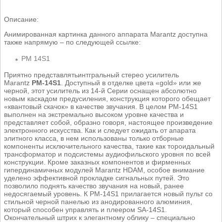
Описание:
Анимированная картинка данного аппарата Marantz доступна
также напрямую – по следующей ссылке:
PM 14S1
Приятно представлятьинтгральный стерео усилитель
Marantz
PM-14S1
. Доступный в отделке цвета «gold» или же
черной, этот усилитель из 14-й Серии оснащен абсолютно
новым каскадом предусиления, конструкция которого обещает
«квантовый скачок» в качестве звучания. В целом PM-14S1
выполнен на экстремально высоком уровне качества и
представляет собой, образно говоря, настоящее произведение
электронного искусства. Как и следует ожидать от апарата
элитного класса, в нем использованы только отборные
компоненты исключительного качества, такие как тороидальный
трансформатор и подсистемы аудиофильского уровня по всей
конструкции. Кроме заказных компонентов и фирменных
гипердинамичных модулей Marantz HDAM, особое внимание
уделено эффективной прокладке сигнальных путей. Это
позволило поднять качество звучания на новый, ранее
недосягаемый уровень. К PM-14S1 прилагается новый пульт со
стильной черной панелью из анодированного алюминия,
который способен управлять и плеером SA-14S1.
Окончательный штрих к элегантному облику – специально