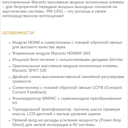
изготовленные Marantz массивные медные колоночные клеммы
– для безупречной передачи мощных выходных сигналов на
акустические системы. PM-14S1 – это роскошь в своем
непосредственном воплощении!
ОСОБЕННОСТИ:
Модули HDAM и схемотехника с токовой обратной связью
для высокого качества звука
Фирменные модули Marantz HDAM® SA3
Мощный блок питания с сильнотоковыми диодами Шоттки
Оригинальные массивные медные колоночные клеммы
Marantz SPKT-100
Двойная схема высококачественной линейной регулировки
громкости
Схемотехника с токовой обратной связью CCFB (Constant
Current Feedback)
Фонокорректор MM/MC с сервокаскадом преобразования
V/I
Тороидальный трансформатор, прочное шасси премиум
класса, LCD-дисплей с малым уровнем шумов
Прямой вход на каскады усиления мощности (Power Amp
Direct) для легкой интеграции в AV системы