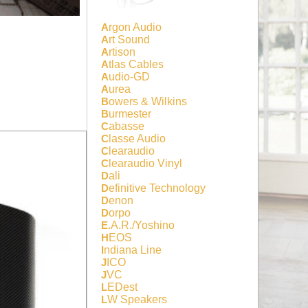
Argon Audio
Art Sound
Artison
Atlas Cables
Audio-GD
Aurea
Bowers & Wilkins
Burmester
Cabasse
Classe Audio
Clearaudio
Clearaudio Vinyl
Dali
Definitive Technology
Denon
Dorpo
E.A.R./Yoshino
HEOS
Indiana Line
JICO
JVC
LEDest
LW Speakers