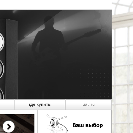
где купить
ua
ru
/