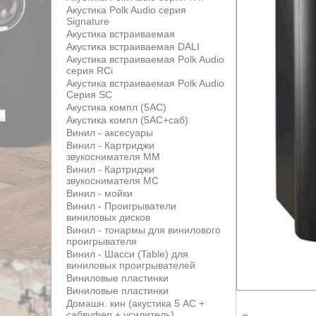
Акустика Polk Audio серия
Signature
Акустика встраиваемая
Акустика встраиваемая DALI
Акустика встраиваемая Polk Audio
серия RCi
Акустика встраиваемая Polk Audio
Серия SC
Акустика компл (5АС)
Акустика компл (5АС+саб)
Винил - аксесуары
Винил - Картриджи
звукоснимателя MM
Винил - Картриджи
звукоснимателя MС
Винил - мойки
Винил - Проигрыватели
виниловых дисков
Винил - тонармы для винилового
проигрывателя
Винил - Шасси (Table) для
виниловых проигрывателей
Виниловые пластинки
Виниловые пластинки
Домашн. кин (акустика 5 АС +
сабвуфер + усилитель)