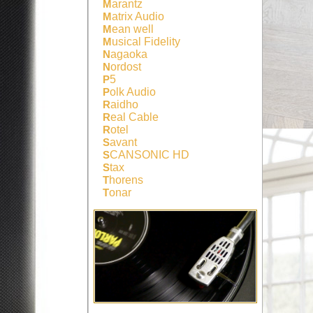
Marantz
Matrix Audio
Mean well
Musical Fidelity
Nagaoka
Nordost
P5
Polk Audio
Raidho
Real Cable
Rotel
Savant
SCANSONIC HD
Stax
Thorens
Tonar