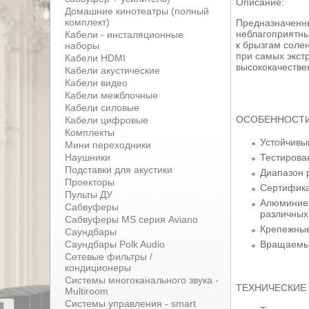
Описание:
Домашние кинотеатры (полный
комплект)
Предназначенны
неблагоприятны
Кабели - инсталяционные
к брызгам солен
наборы
при самых экст
Кабели HDMI
высококачестве
Кабели акустические
Кабели видео
Кабели межблочные
Кабели силовые
ОСОБЕННОСТИ
Кабели цифровые
Комплекты
Устойчивы
Мини переходники
Тестирован
Наушники
Подставки для акустики
Диапазон р
Проекторы
Сертифика
Пульты ДУ
Алюминиев
Сабвуферы
различных
Сабвуферы MS серия Aviano
Крепежные
Саундбары
Вращаемы
Саундбары Polk Audio
Сетевые фильтры /
кондиционеры
Системы многоканального звука -
ТЕХНИЧЕСКИЕ 
Multiroom
Системы управления - smart