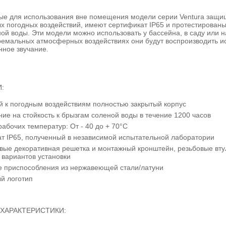
е для использования вне помещения модели серии Ventura защи
х погодных воздействий, имеют сертификат IP65 и протестированы
ой воды. Эти модели можно использовать у бассейна, в саду или на
ремальных атмосферных воздействиях они будут воспроизводить и
нное звучание.
:
й к погодным воздействиям полностью закрытый корпус
ие на стойкость к брызгам соленой воды в течение 1200 часов
абочих температур: От - 40 до + 70°C
т IP65, полученный в независимой испытательной лаборатории
ые декоративная решетка и монтажный кронштейн, резьбовые вту
 вариантов установки
 приспособления из нержавеющей стали/латуни
й логотип
ХАРАКТЕРИСТИКИ: