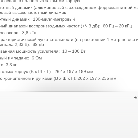
полосная, в полностью закрытом корпусе
тотный динамик (алюминиевый с охлаждением ферромагнитной жи
овый высокочастотный динамик
отный динамик: 130-миллиметровый
ый диапазон воспроизводимых частот (+/- 3 дБ): 60 Гц – 20 кГц
оссовера: 3,8 кГц
рактеристической чувствительности (на расстоянии 1 метр по оси 
игнала 2,83 В): 89 дБ
ванная мощность усилителя: 10 – 100 Вт
ный импеданс: 6 Ом
о: 3,3 кг
только корпус (В х Ш х Г): 262 х 197 х 189 мм
с кронштейном и ручками (В х Ш х Г): 262 х 197 х 235 мм