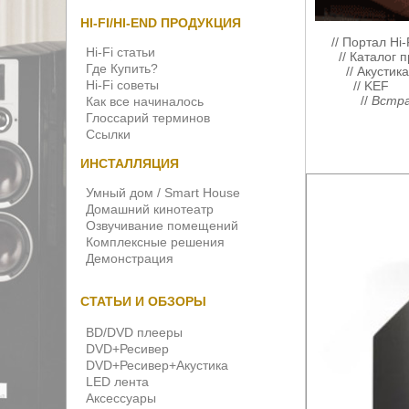
HI-FI/HI-END ПРОДУКЦИЯ
//
Портал Hi-
Hi-Fi статьи
//
Каталог 
Где Купить?
//
Акустик
Hi-Fi советы
//
KEF
//
Встра
Как все начиналось
Глоссарий терминов
Ссылки
ИНСТАЛЛЯЦИЯ
Умный дом / Smart House
Домашний кинотеатр
Озвучивание помещений
Комплексные решения
Демонстрация
СТАТЬИ И ОБЗОРЫ
BD/DVD плееры
DVD+Ресивер
DVD+Ресивер+Акустика
LED лента
Аксессуары