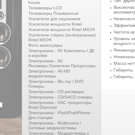
Тип: двух
house
Высокочас
Телевизоры LCD
миллиметр
Телевизоры Плазменные
Низкочаст
Усилители для наушников
Усилители мощности Rotel
Эффективн
Усилители мощности Rotel MICHI
Частота кр
Усилители стерео (интегральные)
Уровень ха
Rotel MICHI
входного с
Фото аксессуары
Рекомендо
Электроника - AV Комплекты / ДК
в коробке
Номиналь
Электроника - AV
Масса нетт
Ресиверы.Усилители.Процессоры
Габариты, 
Электроника - AV-HD
медиаплееры
Габариты, 
Электроника - Blu-ray / DVD
Плееры
Электроника - CD ресиверы
Электроника - CD/SACD плееры
Электроника - DAC процессоры
Rotel Diamond
Электроника - iPad/iPod/iPhone -
Док-станции
Электроника - Multirooms /
Сетевые медиасистемы
Электроника - Медиаплееры с