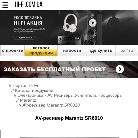
HI-FI.COM.UA
каталог
о проекте
новости
где купить
ua
ru
/
продукции
//
Портал Hi-Fi
//
Каталог продукции
//
Электроника - AV Ресиверы.Усилители.Процессоры
//
Marantz
//
AV-ресивер Marantz SR6010
AV-ресивер Marantz SR6010