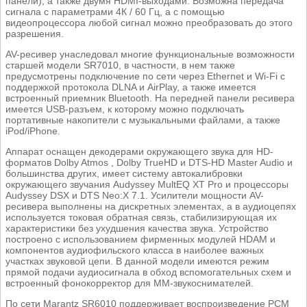
панели), а также двумя HDMI-выходами. Возможна передача
сигнала с параметрами 4К / 60 Гц, а с помощью
видеопроцессора любой сигнал можно преобразовать до этого
разрешения.
AV-ресивер унаследовал многие функциональные возможности
старшей модели SR7010, в частности, в нем также
предусмотрены подключение по сети через Ethernet и Wi-Fi с
поддержкой протокола DLNA и AirPlay, а также имеется
встроенный приемник Bluetooth. На передней панели ресивера
имеется USB-разъем, к которому можно подключать
портативные накопители с музыкальными файлами, а также
iPod/iPhone.
Аппарат оснащен декодерами окружающего звука для HD-
форматов Dolby Atmos , Dolby TrueHD и DTS-HD Master Audio и
большинства других, имеет систему автокалибровки
окружающего звучания Audyssey MultEQ XT Pro и процессоры
Audyssey DSX и DTS Neo:X 7.1. Усилители мощности AV-
ресивера выполнены на дискретных элементах, а в аудиоцепях
используется токовая обратная связь, стабилизирующая их
характеристики без ухудшения качества звука. Устройство
построено с использованием фирменных модулей HDAM и
компонентов аудиофильского класса в наиболее важных
участках звуковой цепи. В данной модели имеются режим
прямой подачи аудиосигнала в обход вспомогательных схем и
встроенный фонокорректор для MM-звукоснимателей.
По сети Marantz SR6010 поддерживает воспроизведение PCM