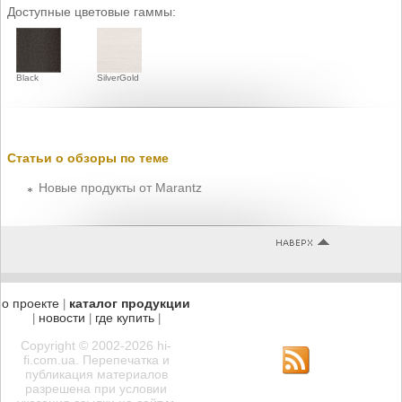
Доступные цветовые гаммы:
Black
SilverGold
Статьи о обзоры по теме
Новые продукты от Marantz
о проекте
каталог продукции
|
новости
где купить
|
|
|
Copyright © 2002-2026 hi-
fi.com.ua. Перепечатка и
публикация материалов
разрешена при условии