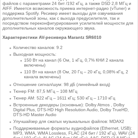
файлов с параметрами 24 бит /192 кГц, а также DSD 2,8 МГц и
AIFF. Имеется возможность приема интернет-радио (vTuner) и
поддержка Spotify. Ресивер имеет выходы для озвучивания
дополнительной зоны, как с выхода предусилителя, так и
посредством переконфигурирования усилителей мощности для
дополнительных каналов окружающего звука.
Характеристики AV-ресивера Marantz SR6010
Количество каналов: 9.2
Выходная мощность:
150 Вт на канал (6 Ом, 1 кГц, 0,7% КНИ 2 канала
включены)
110 Вт на канал (8 Ом, 20 Гц – 20 кГц, 0,08% кГц, 2
канала включены)
Отношение сигнал/шум: 98 дБ (линейный вход)
Тюнер FM: 87,5 МГц – 108 МГц
Тюнер AM: 522 кГц – 1611 кГц; 530 кГц – 1710 кГц
Встроенные декодеры (основные): Dolby Atmos , Dolby
Digital Plus, DTS-HD High Resolution Audio, Dolby TrueHD,
DTS-HD Master Audio
Улучшайзер для сжатых музыкальных файлов: MDAX2
Поддерживаемые форматы аудиофайлов (Ethernet, USB):
MP3, WMA, WMA Lossless, FLAC (24 бит / 192 кГц), WAV (24
бит / 192 кГц), ALAC (24 бит / 96 кГц), AAC, DSD (2,8 МГц)