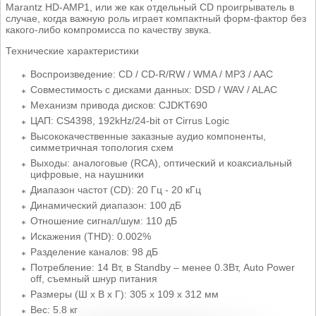
Marantz HD-AMP1, или же как отдельный CD проигрыватель в
случае, когда важную роль играет компактный форм-фактор без
какого-либо компромисса по качеству звука.
Технические характеристики
Воспроизведение: CD / CD-R/RW / WMA / MP3 / AAC
Совместимость с дисками данных: DSD / WAV / ALAC
Механизм привода дисков: CJDKT690
ЦАП: CS4398, 192kHz/24-bit от Cirrus Logic
Высококачественные заказные аудио компоненты,
симметричная топология схем
Выходы: аналоговые (RCA), оптический и коаксиальный
цифровые, на наушники
Диапазон частот (CD): 20 Гц - 20 кГц
Динамический диапазон: 100 дБ
Отношение сигнал/шум: 110 дБ
Искажения (THD): 0.002%
Разделение каналов: 98 дБ
Потребление: 14 Вт, в Standby – менее 0.3Вт, Auto Power
off, съемный шнур питания
Размеры (Ш x В x Г): 305 х 109 x 312 мм
Вес: 5.8 кг