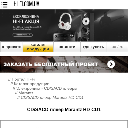
HI-FI.COM.UA
каталог
о проекте
новости
где купить
ua
ru
/
продукции
//
Портал Hi-Fi
//
Каталог продукции
//
Электроника - CD/SACD плееры
//
Marantz
//
CD/SACD-плеер Marantz HD-CD1
CD/SACD-плеер Marantz HD-CD1