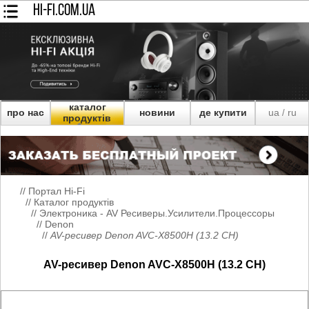
HI-FI.COM.UA
каталог
про нас
новини
де купити
ua
ru
/
продуктів
//
Портал Hi-Fi
//
Каталог продуктів
//
Электроника - AV Ресиверы.Усилители.Процессоры
//
Denon
//
AV-ресивер Denon AVC-X8500H (13.2 СH)
AV-ресивер Denon AVC-X8500H (13.2 СH)