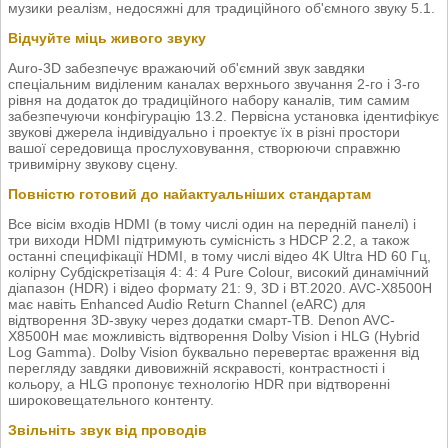
музики реалізм, недосяжні для традиційного об'ємного звуку 5.1.
Відчуйте міць живого звуку
Auro-3D забезпечує вражаючий об'ємний звук завдяки
спеціальним виділеним каналах верхнього звучання 2-го і 3-го
рівня на додаток до традиційного набору каналів, тим самим
забезпечуючи конфігурацію 13.2. Первісна установка ідентифікує
звукові джерела індивідуально і проектує їх в різні простори
вашої середовища прослуховування, створюючи справжню
тривимірну звукову сцену.
Повністю готовий до найактуальніших стандартам
Все вісім входів HDMI (в тому числі один на передній панелі) і
три виходи HDMI підтримують сумісність з HDCP 2.2, а також
останні специфікації HDMI, в тому числі відео 4K Ultra HD 60 Гц,
колірну Субдіскретізація 4: 4: 4 Pure Colour, високий динамічний
діапазон (HDR) і відео формату 21: 9, 3D і BT.2020. AVC-X8500H
має навіть Enhanced Audio Return Channel (eARC) для
відтворення 3D-звуку через додатки смарт-ТВ. Denon AVC-
X8500H має можливість відтворення Dolby Vision і HLG (Hybrid
Log Gamma). Dolby Vision буквально перевертає враження від
перегляду завдяки дивовижній яскравості, контрастності і
кольору, а HLG пропонує технологію HDR при відтворенні
широковещательного контенту.
Звільніть звук від проводів