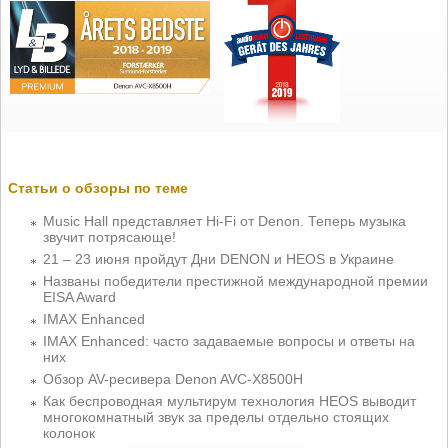
Статьи о обзоры по теме
Music Hall представляет Hi-Fi от Denon. Теперь музыка
звучит потрясающе!
21 – 23 июня пройдут Дни DENON и HEOS в Украине
Названы победители престижной международной премии
EISA Award
IMAX Enhanced
IMAX Enhanced: часто задаваемые вопросы и ответы на
них
Обзор AV-ресивера Denon AVC-X8500H
Как беспроводная мультирум технология HEOS выводит
многокомнатный звук за пределы отдельно стоящих
колонок