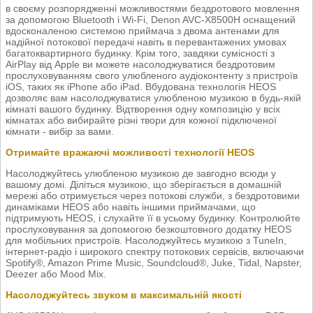
в своєму розпорядженні можливостями бездротового мовлення
за допомогою Bluetooth і Wi-Fi, Denon AVC-X8500H оснащений
вдосконаленою системою приймача з двома антенами для
надійної потокової передачі навіть в перевантажених умовах
багатоквартирного будинку. Крім того, завдяки сумісності з
AirPlay від Apple ви можете насолоджуватися бездротовим
прослуховуванням свого улюбленого аудіоконтенту з пристроїв
iOS, таких як iPhone або iPad. Вбудована технологія HEOS
дозволяє вам насолоджуватися улюбленою музикою в будь-якій
кімнаті вашого будинку. Відтворення одну композицію у всіх
кімнатах або вибирайте різні твори для кожної підключеної
кімнати - вибір за вами.
Отримайте вражаючі можливості технології HEOS
Насолоджуйтесь улюбленою музикою де завгодно всюди у
вашому домі. Діліться музикою, що зберігається в домашній
мережі або отримується через потокові служби, з бездротовими
динаміками HEOS або навіть іншими приймачами, що
підтримують HEOS, і слухайте її в усьому будинку. Контролюйте
прослуховування за допомогою безкоштовного додатку HEOS
для мобільних пристроїв. Насолоджуйтесь музикою з TuneIn,
інтернет-радіо і широкого спектру потокових сервісів, включаючи
Spotify®, Amazon Prime Music, Soundcloud®, Juke, Tidal, Napster,
Deezer або Mood Mix.
Насолоджуйтесь звуком в максимальній якості