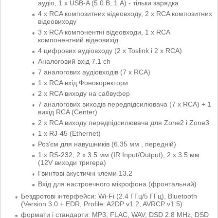
аудіо, 1 х USB-A (5.0 В, 1 А) - тільки зарядка
4 x RCA композитних відеовходу, 2 x RCA композитних
відеовиходу
3 x RCA компонентні відеовходи, 1 x RCA
компонентний відеовихід
4 цифрових аудіовходу (2 x Toslink і 2 x RCA)
Аналоговий вхід 7.1 ch
7 аналогових аудіовходів (7 x RCA)
1 x RCA вхід Фонокоректори
2 x RCA виходу на сабвуфер
7 аналогових виходів передпідсилювача (7 x RCA) + 1
вихід RCA (Center)
2 x RCA виходу передпідсилювача для Zone2 і Zone3
1 х RJ-45 (Ethernet)
Роз'єм для навушників (6.35 мм , передній)
1 x RS-232, 2 x 3.5 мм (IR Input/Output), 2 х 3.5 мм
(12V виходи тригера)
Гвинтові акустичні клеми 13.2
Вхід для настроечного мікрофона (фронтальний)
Бездротові інтерфейси: Wi-Fi (2.4 ГГц/5 ГГц), Bluetooth
(Version 3.0 + EDR, Profile: A2DP v1.2, AVRCP v1.5)
формати і стандарти: MP3, FLAC, WAV, DSD 2.8 MHz, DSD