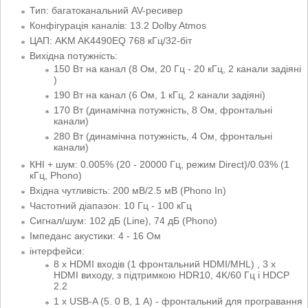
Тип: багатоканальний AV-ресивер
Конфігурація каналів: 13.2 Dolby Atmos
ЦАП: AKM AK4490EQ 768 кГц/32-біт
Вихідна потужність:
150 Вт на канал (8 Ом, 20 Гц - 20 кГц, 2 канали задіяні
)
190 Вт на канал (6 Ом, 1 кГц, 2 канали задіяні)
170 Вт (динамічна потужність, 8 Ом, фронтальні
канали)
280 Вт (динамічна потужність, 4 Ом, фронтальні
канали)
КНІ + шум: 0.005% (20 - 20000 Гц, режим Direct)/0.03% (1
кГц, Phono)
Вхідна чутливість: 200 мВ/2.5 мВ (Phono In)
Частотний діапазон: 10 Гц - 100 кГц
Сигнал/шум: 102 дБ (Line), 74 дБ (Phono)
Імпеданс акустики: 4 - 16 Ом
інтерфейси:
8 х HDMI входів (1 фронтальний HDMI/MHL) , 3 х
HDMI виходу, з підтримкою HDR10, 4K/60 Гц і HDCP
2.2
1 х USB-A (5. 0 В, 1 А) - фронтальний для програвання