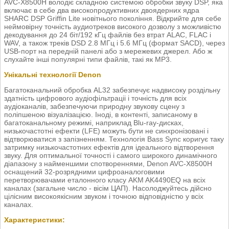
AVC-X8500H володіє складною системою обробки звуку DSP, яка
включає в себе два високопродуктивних двоядерних ядра
SHARC DSP Griffin Lite новітнього покоління. Відкрийте для себе
неймовірну точність аудиотреков високого дозволу з можливістю
декодування до 24 біт/192 кГц файлів без втрат ALAC, FLAC і
WAV, а також треків DSD 2.8 МГц і 5.6 МГц (формат SACD), через
USB-порт на передній панелі або з мережевих джерел. Або ж
слухайте інші популярні типи файлів, такі як MP3.
Унікальні технології Denon
Багатоканальний обробка AL32 забезпечує надвисоку роздільну
здатність цифрового аудіофільтраціі і точність для всіх
аудіоканалів, забезпечуючи природну звукову сцену з
поліпшеною візуалізацією. Іноді, в контенті, записаному в
багатоканальному режимі, наприклад Blu-ray-дисках,
низькочастотні ефекти (LFE) можуть бути не синхронізовані і
відтворюватися з запізненням. Технологія Bass Sync коригує таку
затримку низькочастотних ефектів для ідеального відтворення
звуку. Для оптимальної точності і самого широкого динамічного
діапазону з найменшими спотвореннями, Denon AVC-X8500H
оснащений 32-розрядними цифроаналоговими
перетворювачами еталонного класу AKM AK4490EQ на всіх
каналах (загальне число - вісім ЦАП). Насолоджуйтесь дійсно
цілісним високоякісним звуком і точною відповідністю у всіх
каналах.
Характеристики: