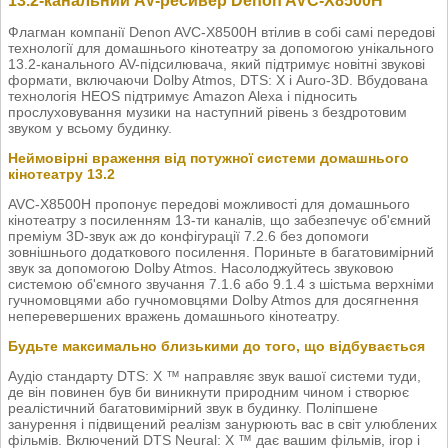
13.2-канальний AV-ресивер Denon AVC-X8500H
Флагман компанії Denon AVC-X8500H втілив в собі самі передові
технології для домашнього кінотеатру за допомогою унікального
13.2-канального AV-підсилювача, який підтримує новітні звукові
формати, включаючи Dolby Atmos, DTS: X і Auro-3D. Вбудована
технологія HEOS підтримує Amazon Alexa і підносить
прослуховування музики на наступний рівень з бездротовим
звуком у всьому будинку.
Неймовірні враження від потужної системи домашнього
кінотеатру 13.2
AVC-X8500H пропонує передові можливості для домашнього
кінотеатру з посиленням 13-ти каналів, що забезпечує об'ємний
преміум 3D-звук аж до конфігурації 7.2.6 без допомоги
зовнішнього додаткового посилення. Пориньте в багатовимірний
звук за допомогою Dolby Atmos. Насолоджуйтесь звуковою
системою об'ємного звучання 7.1.6 або 9.1.4 з шістьма верхніми
гучномовцями або гучномовцями Dolby Atmos для досягнення
неперевершених вражень домашнього кінотеатру.
Будьте максимально близькими до того, що відбувається
Аудіо стандарту DTS: X ™ направляє звук вашої системи туди,
де він повинен був би виникнути природним чином і створює
реалістичний багатовимірний звук в будинку. Поліпшене
занурення і підвищений реалізм занурюють вас в світ улюблених
фільмів. Включений DTS Neural: X ™ дає вашим фільмів, ігор і