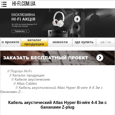
HI-FI.COM.UA
каталог
о проекте
новости
где купить
ua
ru
/
продукции
//
Портал Hi-Fi
//
Каталог продукции
//
Кабели акустические
//
Atlas Cables
//
Кабель акустический Atlas Hyper Bi-wire 4-4 3м с
бананами Z-...
Кабель акустический Atlas Hyper Bi-wire 4-4 3м с
бананами Z-plug