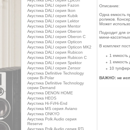
Акустика DALI серия Epicon
Акустика DALI серия Fazon
Описание:
Акустика DALI серия Ikon
Одна емкость п
Акустика DALI серия Kubik
роликов. Консе
Акустика DALI серия Lektor
Может использо
Акустика DALI серия Mentor
Акустика DALI серия Oberon
Подходит для о
Акустика DALI серия Oberon С
мини-кассетных
Акустика DALI серия Opticon
В комплект пост
Акустика DALI серия Opticon MK2
Акустика DALI серия Rubicon
1 емкость 
Акустика DALI серия Rubicon С
1 емкость
Акустика DALI серия Spektor
Акустика DALI серия Zensor
10 тупферо
Акустика Definitive Technology
ВАЖНО: не исп
серии Bi-Polar
Акустика Definitive Technology
серии Demand
Акустика DENON HOME
Акустика HEOS
Акустика Hi-Fi/Hi-End
Акустика MS серия Aviano
Акустика ONKYO
Акустика Polk Audio серия
Reserve
Акустика Polk Audio серия RTi