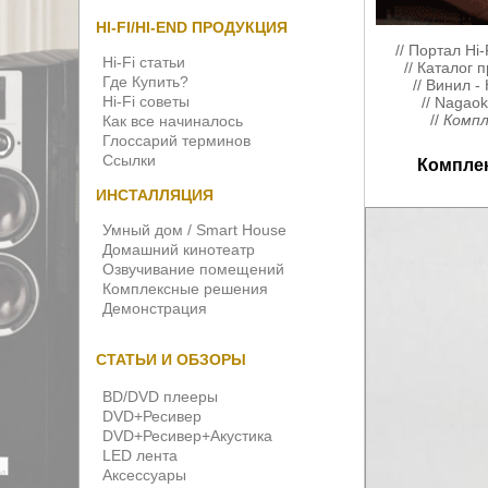
HI-FI/HI-END ПРОДУКЦИЯ
//
Портал Hi-
Hi-Fi статьи
//
Каталог 
Где Купить?
//
Винил -
Hi-Fi советы
//
Nagaok
//
Компл
Как все начиналось
Глоссарий терминов
Ссылки
Комплек
ИНСТАЛЛЯЦИЯ
Умный дом / Smart House
Домашний кинотеатр
Озвучивание помещений
Комплексные решения
Демонстрация
СТАТЬИ И ОБЗОРЫ
BD/DVD плееры
DVD+Ресивер
DVD+Ресивер+Акустика
LED лента
Аксессуары