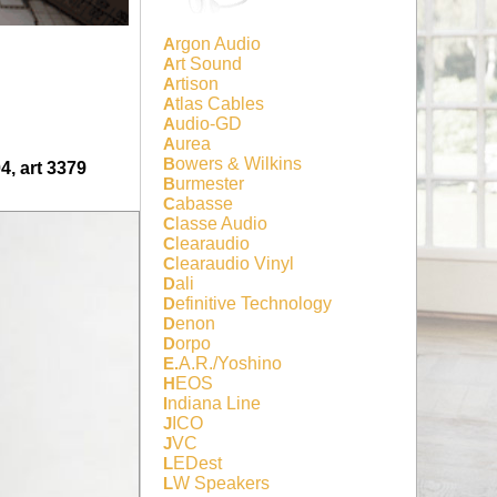
Argon Audio
Art Sound
Artison
Atlas Cables
Audio-GD
Aurea
Bowers & Wilkins
 art 3379
Burmester
Cabasse
Classe Audio
Clearaudio
Clearaudio Vinyl
Dali
Definitive Technology
Denon
Dorpo
E.A.R./Yoshino
HEOS
Indiana Line
JICO
JVC
LEDest
LW Speakers