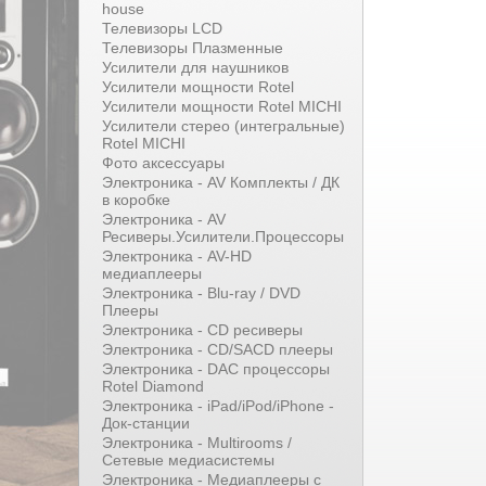
house
Телевизоры LCD
Телевизоры Плазменные
Усилители для наушников
Усилители мощности Rotel
Усилители мощности Rotel MICHI
Усилители стерео (интегральные)
Rotel MICHI
Фото аксессуары
Электроника - AV Комплекты / ДК
в коробке
Электроника - AV
Ресиверы.Усилители.Процессоры
Электроника - AV-HD
медиаплееры
Электроника - Blu-ray / DVD
Плееры
Электроника - CD ресиверы
Электроника - CD/SACD плееры
Электроника - DAC процессоры
Rotel Diamond
Электроника - iPad/iPod/iPhone -
Док-станции
Электроника - Multirooms /
Сетевые медиасистемы
Электроника - Медиаплееры с