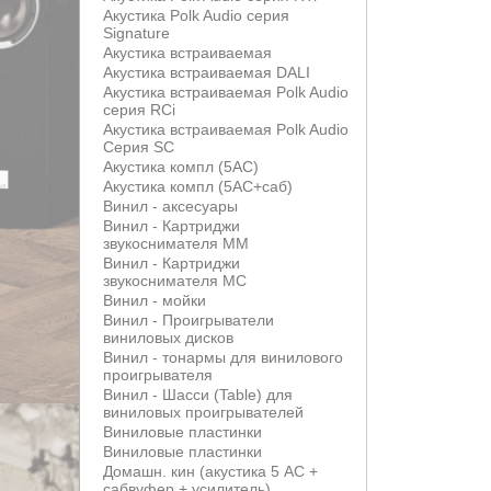
Акустика Polk Audio серия
Signature
Акустика встраиваемая
Акустика встраиваемая DALI
Акустика встраиваемая Polk Audio
серия RCi
Акустика встраиваемая Polk Audio
Серия SC
Акустика компл (5АС)
Акустика компл (5АС+саб)
Винил - аксесуары
Винил - Картриджи
звукоснимателя MM
Винил - Картриджи
звукоснимателя MС
Винил - мойки
Винил - Проигрыватели
виниловых дисков
Винил - тонармы для винилового
проигрывателя
Винил - Шасси (Table) для
виниловых проигрывателей
Виниловые пластинки
Виниловые пластинки
Домашн. кин (акустика 5 АС +
сабвуфер + усилитель)