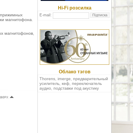
Hi-Fi розсилка
ы прижимных
E-mail:
вки магнитофона.
ых магнитофонов,
Облако тэгов
Thorens
imerge
предварительный
,
,
усилитель
кеф
переключатель
,
,
аудио
подставки под акустику
,