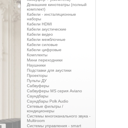
Домашние кинотеатры (полный
комплект)
Кабели - инсталяционные
наборы
Кабели HDMI
Кабели акустические
Кабели видео
Кабели межблочные
Кабели силовые
Кабели цифровые
Комплекты
Мини переходники
Наушники
Подставки для акустики
Проекторы
Пульты ДУ
Сабвуферы
Сабвуферы MS серия Aviano
Саундбары
Саундбары Polk Audio
Сетевые фильтры /
кондиционеры
Системы многоканального звука -
Multiroom
Системы управления - smart