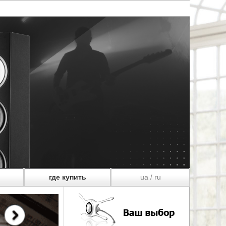
где купить
ua
ru
/