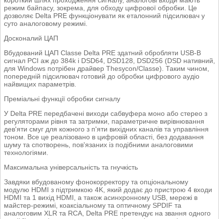
режим байпасу, зокрема, для обходу цифрової обробки. Це
дозволяє Delta PRE функціонувати як еталонний підсилювач у
суто аналоговому режимі.
Досконалий ЦАП
Вбудований ЦАП Classe Delta PRE здатний обробляти USB-B
сигнал PCI аж до 384k і DSD64, DSD128, DSD256 (DSD нативний,
для Windows потрібен драйвер Thesycon/Classe). Таким чином,
попередній підсилювач готовий до обробки цифрового аудіо
найвищих параметрів.
Преміальні функції обробки сигналу
У Delta PRE передбачені виходи сабвуфера моно або стерео з
регуляторами рівня та затримки, параметричне вирівнювання
дев'яти смуг для кожного з п'яти вихідних каналів та управління
тоном. Все це реалізовано в цифровій області, без додавання
шуму та спотворень, пов'язаних із подібними аналоговими
технологіями.
Максимальна універсальність та гнучкість
Завдяки вбудованому фонокорректору та опціональному
модулю HDMI з підтримкою 4K, який додає до пристрою 4 входи
HDMI та 1 вихід HDMI, а також асинхронному USB, мережі в
майстер-режимі, коаксіальному та оптичному SPDIF та
аналоговим XLR та RCA, Delta PRE претендує на звання одного