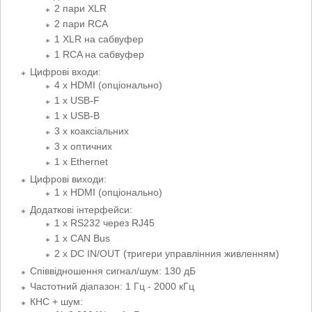
2 пари XLR
2 пари RCA
1 XLR на сабвуфер
1 RCA на сабвуфер
Цифрові входи:
4 х HDMI (опціонально)
1 x USB-F
1 x USB-B
3 x коаксіальних
3 x оптичних
1 x Ethernet
Цифрові виходи:
1 х HDMI (опціонально)
Додаткові інтерфейси:
1 x RS232 через RJ45
1 x CAN Bus
2 x DC IN/OUT (тригери управлінния живленням)
Співвідношення сигнал/шум: 130 дБ
Частотний діапазон: 1 Гц - 2000 кГц
КНС + шум: