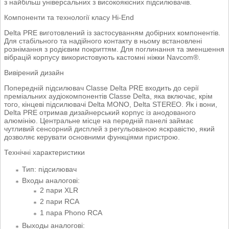
з найбільш універсальних з високоякісних підсилювачів.
Компоненти та технології класу Hi-End
Delta PRE виготовлений із застосуванням добірних компонентів.
Для стабільного та надійного контакту в ньому встановлені
рознімання з родієвим покриттям. Для поглинання та зменшення
вібрацій корпусу використовують кастомні ніжки Navcom®.
Вивірений дизайн
Попередній підсилювач Classe Delta PRE входить до серії
преміальних аудіокомпонентів Classe Delta, яка включає, крім
того, кінцеві підсилювачі Delta MONO, Delta STEREO. Як і вони,
Delta PRE отримав дизайнерський корпус із анодованого
алюмінію. Центральне місце на передній панелі займає
чутливий сенсорний дисплей з регульованою яскравістю, який
дозволяє керувати основними функціями пристрою.
Технічні характеристики
Тип: підсилювач
Входы аналогові:
2 пари XLR
2 пари RCA
1 пара Phono RCA
Выходы аналогові: