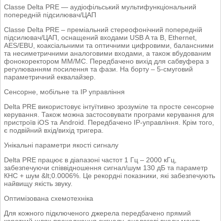
Classe Delta PRE — аудіофільський мультифункціональний
попередній підсилювач/ЦАП
Classe Delta PRE – преміальний стереофонічний попередній
підсилювач/ЦАП, оснащений входами USB A та B, Ethernet,
AES/EBU, коаксіальними та оптичними цифровими, балансними
та несиметричними аналоговими входами, а також вбудованим
фонокоректором MM/MC. Передбачено вихід для сабвуфера з
регулюванням посилення та фази. На борту – 5-смуговий
параметричний еквалайзер.
Сенсорне, мобільне та IP управління
Delta PRE використовує інтуїтивно зрозуміле та просте сенсорне
керування. Також можна застосовувати програми керування для
пристроїв iOS та Android. Передбачено IP-управління. Крім того,
є подвійний вхід/вихід тригера.
Унікальні параметри якості сигналу
Delta PRE працює в діапазоні частот 1 Гц – 2000 кГц,
забезпечуючи співвідношення сигнал/шум 130 дБ та параметр
КНС + шум &lt;0.0006%. Це рекордні показники, які забезпечують
найвищу якість звуку.
Оптимізована схемотехніка
Для кожного підключеного джерела передбачено прямий
короткий шлях проходження сигналу, аналогові входи мають