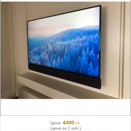
4400
Цена:
у.е.
(
цена за 1 шт.
)