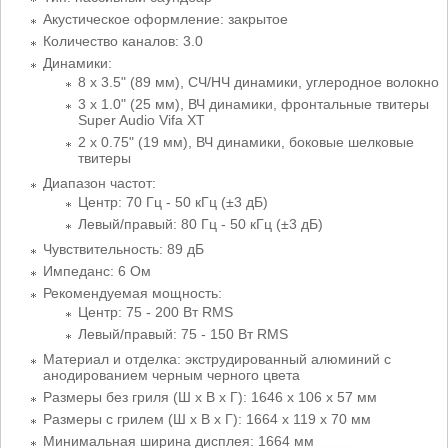
Акустическое оформление: закрытое
Количество каналов: 3.0
Динамики:
8 х 3.5" (89 мм), СЧ/НЧ динамики, углеродное волокно
3 х 1.0" (25 мм), ВЧ динамики, фронтальные твитеры
Super Audio Vifa XT
2 х 0.75" (19 мм), ВЧ динамики, боковые шелковые
твитеры
Диапазон частот:
Центр: 70 Гц - 50 кГц (±3 дБ)
Левый/правый: 80 Гц - 50 кГц (±3 дБ)
Чувствительность: 89 дБ
Импеданс: 6 Ом
Рекомендуемая мощность:
Центр: 75 - 200 Вт RMS
Левый/правый: 75 - 150 Вт RMS
Материал и отделка: экструдированный алюминий с
анодированием черным черного цвета
Размеры без гриля (Ш x В x Г): 1646 x 106 x 57 мм
Размеры с грилем (Ш x В x Г): 1664 x 119 x 70 мм
Минимальная ширина дисплея: 1664 мм