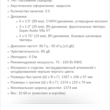
Тип: пассивный саундбар
Акустическое оформление: закрытое
Количество каналов: 3.0
Динамики:
6 х 3.5" (89 мм), СЧ/НЧ динамики, углеродное волокно
3 х 1.0" (25 мм), ВЧ динамики, фронтальные твитеры
Super Audio Vifa XT
2 х 0.75" (19 мм), ВЧ динамики, боковые шелковые
твитеры
Диапазон частот: 80 Гц - 50 кГц (±3 дБ)
Чувствительность: 89 дБ
Импеданс: 6 Ом
Рекомендуемая мощность: 75 - 150 Вт RMS
Материал и отделка: экструдированный алюминий с
анодированием черным черного цвета
Размеры без гриля (Ш x В x Г): 1357 x 106 x 57 мм
Размеры с грилем (Ш x В x Г): 1374 x 119 x 70 мм
Минимальная ширина дисплея: 1374 мм
Вес: 10.66 кг (комплект в коробке)