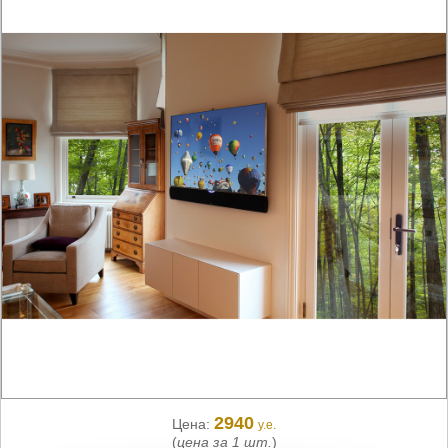
2940
Цена:
у.е.
(
цена за 1 шт.
)