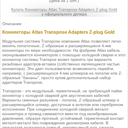
(
цена за 1 шт.
)
Купить Коннекторы Atlas Transpose Adapters Z-plug Gold
у официального дилера
Описание:
Коннекторы Atlas Transpose Adapters Z-plug Gold
Модульная система Transpose компании Atlas позволяет легко
менять лопаточные, Z-образные и расширяющиеся 4-мм
коннекторы по мере необходимости. На фабрике Atlas кабель
оконцовывается коннектором с помощью холодной сварки и этот
коннектор системы Transpoe может принять три варианта
резьбовых адаптров-вставок (собственно являющиеся частью
коннектора). Это дает пользователю возможность перейти,
например, с расширяющихся 4-мм штекеров на лопатки или Z-
образные "бананы", просто купив дополнительный набор
адаптеров Transpose.
Transpose - это модульный, герметичный, не требующий пайки
коннектор с холодной сваркой для акустических кабелей.
Варианты сменных разъемов - лопатка, Z-образный штекер и
расширяющийся штекер, доступные в золотом или серебряном
исполнении. При соединении холодной сваркой металл
коннектора и провод сжимаются вместе под калиброванным
давлением, образуя прочный, устойчивый, герметичный контакт
металл-металл без повреждения диэлектрика кабеля. В
результате получается ровный, непрерывный путь сигнала,