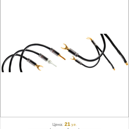
21
Цена:
у.е.