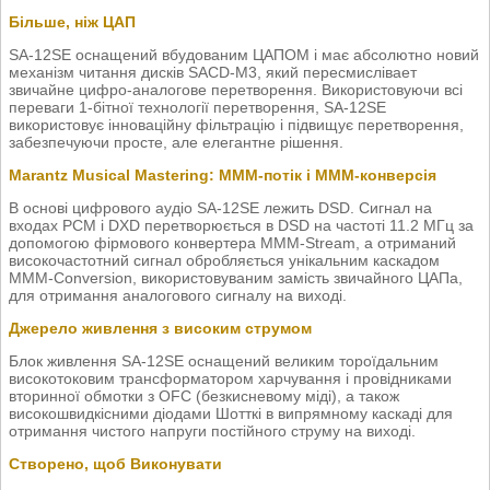
Більше, ніж ЦАП
SA-12SE оснащений вбудованим ЦАПОМ і має абсолютно новий
механізм читання дисків SACD-M3, який пересмислівает
звичайне цифро-аналогове перетворення. Використовуючи всі
переваги 1-бітної технології перетворення, SA-12SE
використовує інноваційну фільтрацію і підвищує перетворення,
забезпечуючи просте, але елегантне рішення.
Marantz Musical Mastering: МММ-потік і МММ-конверсія
В основі цифрового аудіо SA-12SE лежить DSD. Сигнал на
входах PCM і DXD перетворюється в DSD на частоті 11.2 МГц за
допомогою фірмового конвертера MMM-Stream, а отриманий
високочастотний сигнал обробляється унікальним каскадом
MMM-Conversion, використовуваним замість звичайного ЦАПа,
для отримання аналогового сигналу на виході.
Джерело живлення з високим струмом
Блок живлення SA-12SE оснащений великим тороїдальним
високотоковим трансформатором харчування і провідниками
вторинної обмотки з OFC (безкисневому міді), а також
високошвидкісними діодами Шотткі в випрямному каскаді для
отримання чистого напруги постійного струму на виході.
Створено, щоб Виконувати