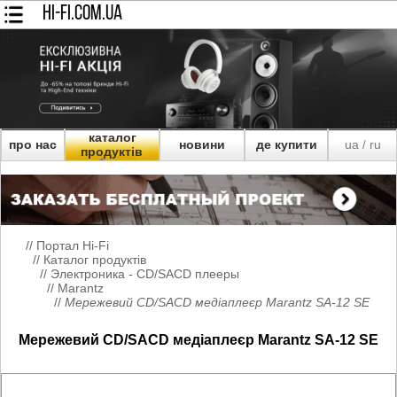
HI-FI.COM.UA
каталог
про нас
новини
де купити
ua
ru
/
продуктів
//
Портал Hi-Fi
//
Каталог продуктів
//
Электроника - CD/SACD плееры
//
Marantz
//
Мережевий CD/SACD медіаплеєр Marantz SA-12 SE
Мережевий CD/SACD медіаплеєр Marantz SA-12 SE