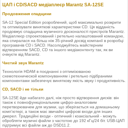
ЦАП і CD/SACD медіаплеєр Marantz SA-12SE
Продовження спадщини
SA-12 Special Edition розроблений, щоб максимально розкрити
та оптимізувати виняткові характеристики CD. Ця відданість
продовжує спадщина музичного досконалості пристроїв Marantz.
Медіаплеєр спроектований і ретельно налаштований командою,
яка спиралася на більш ніж 35-річний досвід компанії в розробці
програвачів CD і SACD. Насолоджуйтесь майстерним
відтворенням SACD, CD та іншого медіаконтенту так, як ви
очікуєте від Marantz.
Чистий звук Marantz
Технологія HDAM в поєднанні з оптимізованою
схемотехнической компонуванням і ретельно підібраними
компонентами забезпечує виняткову якість звуку і продуктивність.
CD, SACD і не тільки
SA-12SE йде набагато далі, ніж просто відтворення дисків: він
також є повнофункціональним цифро-аналоговим
перетворювачем для музики, що зберігається на домашньому
комп'ютері, а також має звичайні цифрові входи для інших
джерел. Традиційні входи - оптичний і коаксіальний - можуть
обробляти музичні файли з частотою до 192 кГц/24 біт. USB-ЦАП
підтримує всі файли аж до DSD11.2.